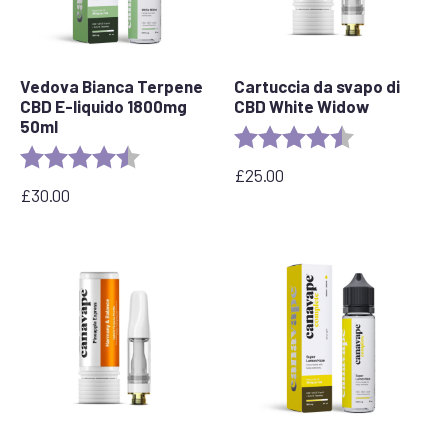
Vedova Bianca Terpene
Cartuccia da svapo di
CBD E-liquido 1800mg
CBD White Widow
50ml
Valutazione:
4.6 out of 5 s
Valutazione:
4,7 su 5 stelle
£
25.00
£
30.00