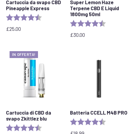
Cartuccia da svapo CBD
Super Lemon Haze
Pineapple Express
Terpene CBD E Liquid
1800mg 50ml
Valutazione:
4.6 out of 5 stars
Valutazione:
4,7 su 5 stelle
£
25.00
£
30.00
IN OFFERTA!
Cartuccia di CBD da
Batteria CCELL M4B PRO
svapo Zkittlez blu
Valutazione:
4.6 out of 5 s
Valutazione:
4.6 out of 5 stars
£
18.99