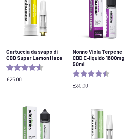
Cartuccia da svapo di
Nonno Viola Terpene
CBD Super Lemon Haze
CBD E-liquido 1800mg
50ml
Valutazione:
4.6 out of 5 stars
Valutazione:
4,8 su 5 stelle
£
25.00
£
30.00