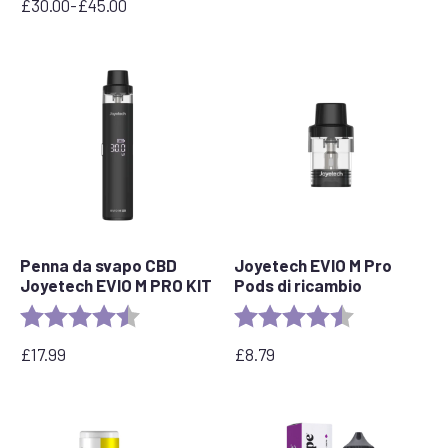
£
30.00
-
£
45.00
Fascia
di
prezzo:
da
£30,00
a
£45,00
Penna da svapo CBD
Joyetech EVIO M Pro
Joyetech EVIO M PRO KIT
Pods di ricambio
Valutazione:
4,5 su 5 stelle
Valutazione:
4,7 su 5 stelle
£
17.99
£
8.79