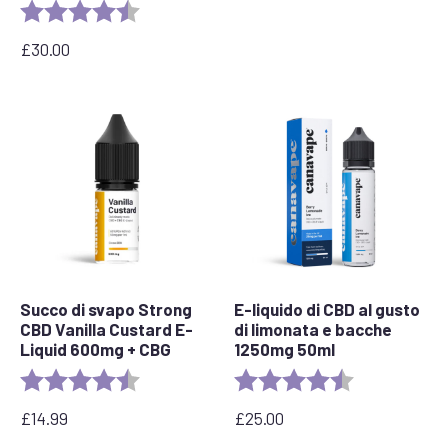
Valutazione:
4.6 out of 5 stars
£
30.00
Succo di svapo Strong
E-liquido di CBD al gusto
CBD Vanilla Custard E-
di limonata e bacche
Liquid 600mg + CBG
1250mg 50ml
Valutazione:
4.6 out of 5 stars
Valutazione:
4,5 su 5 stelle
£
14.99
£
25.00