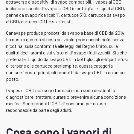
attraverso dispositivi di svapo compatibili, i vapes al CBD
includono succhi di svapo al CBD in bottiglia, e-liquid al CBD,
penne da svapo ricaricabili, cartucce 510, cartucce da svapo
al CBD, cartucce CDT e starter kit.
Canavape produce prodotti da svapo a base di CBD dal 2014.
La nostra gamma si basa sul vaping con cannabinoidi senza
nicotina, sulla conformità alle leggi del Regno Unito, sulla
qualità degli aromi e sui sistemi di svapo riutilizzabili. Sia che
preferiate il liquido da svapo CBD in bottiglia, gli e-liquid infusi
di terpene o le cartucce preriempite, questa categoria
riunisce i nostri principali prodotti da svapo CBD in un unico
posto.
I vapes di CBD non sono farmaci e non sono destinati a
diagnosticare, trattare, curare o prevenire alcuna condizione
medica. Sono prodotti CBD di consumo per un uso
responsabile da parte degli adulti.
Cosa sono i vapori di