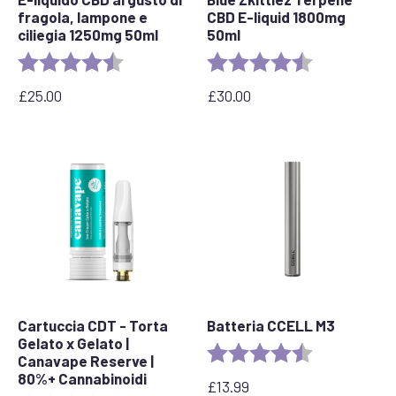
fragola, lampone e
CBD E-liquid 1800mg
ciliegia 1250mg 50ml
50ml
Valutazione:
4,7 su 5 stelle
Valutazione:
4,7 su 5 stelle
£
25.00
£
30.00
Cartuccia CDT - Torta
Batteria CCELL M3
Gelato x Gelato |
Valutazione:
4,7 su 5 stelle
Canavape Reserve |
80%+ Cannabinoidi
£
13.99