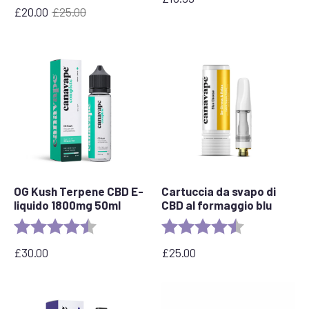
£
20.00
£
25.00
Il
Il
prezzo
prezzo
originale
attuale
era:
è:
£25,00.
£
20,00.
OG Kush Terpene CBD E-
Cartuccia da svapo di
liquido 1800mg 50ml
CBD al formaggio blu
Valutazione:
4.6 out of 5 stars
Valutazione:
4,5 su 5 stelle
£
30.00
£
25.00