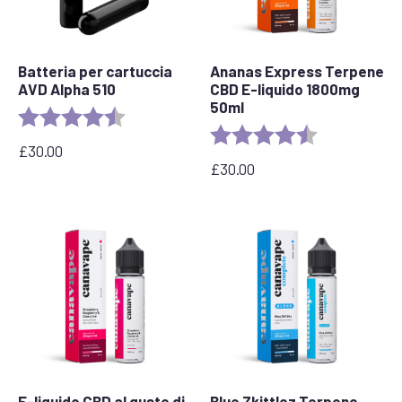
Batteria per cartuccia
Ananas Express Terpene
AVD Alpha 510
CBD E-liquido 1800mg
50ml
Valutazione:
4,7 su 5 stelle
Valutazione:
4,8 su 5 stelle
£
30.00
£
30.00
E-liquido CBD al gusto di
Blue Zkittlez Terpene