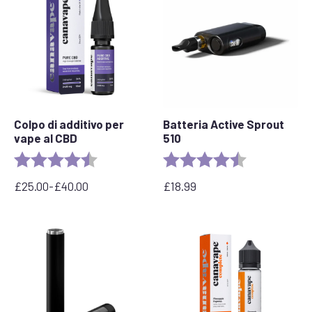
Colpo di additivo per
Batteria Active Sprout
vape al CBD
510
Valutazione:
4,8 su 5 stelle
Valutazione:
4.6 out of 5 s
£
25.00
-
£
40.00
£
18.99
Fascia
di
prezzo:
da
£25.00
a
£40.00