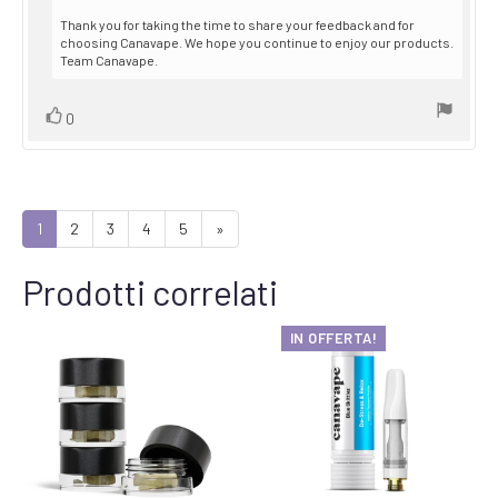
Thank you for taking the time to share your feedback and for
choosing Canavape. We hope you continue to enjoy our products.
Team Canavape.
Vote
vote(s)
0
up
1
2
3
4
5
»
Prodotti correlati
IN OFFERTA!