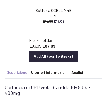
Batteria CCELL M4B
PRO
Il
Il
£
18.99
£
17.09
prezzo
prezzo
originale
attuale
era:
è:
Prezzo totale:
£18,99.
£17,09.
£93.99
£87.09
Add All Four To Basket
Descrizione
Ulteriori informazioni
Analisi
Cartuccia di CBD viola Granddaddy 80% -
400mg