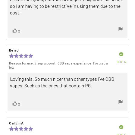
stars
so I am having to be restrictive in using them due to the
cost.
Vote
vote(s)
0
up
Review
Ben J
Review
author:
date:
Verified
Review
rating:
BUYER
Reason for use
: Sleep support
CBD vape experience
: I’ve used a
5.0
Purch
few
out
date:
of
Review
Loving this. So much nicer than other types I’ve CBD
5
stars
text:
vapes. Such as the ones that contain PG.
Vote
vote(s)
0
up
Review
Callum A
Review
author:
date:
Verified
Review
rating:
BUYER