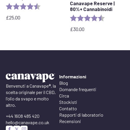
Canavape Reserve |
Rating:
4.6 out of 5 stars
80%+ Cannabinoidi
£
25.00
Rating:
4.6 out of 5 
£
30.00
Informazioni
Blog
Benvenuti a Canavape®, la
Domande frequenti
scelta originale per il CBD,
Circa
l'olio da svapo e molto
Stockisti
altro.
Contatto
Rapporti di laboratorio
+44 1608 485 420
Recensioni
hello@canavape.co.uk