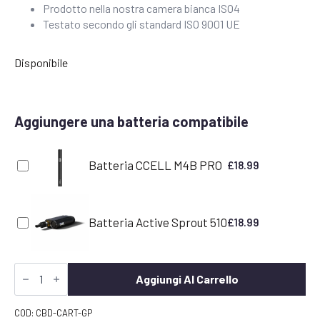
Prodotto nella nostra camera bianca ISO4
Testato secondo gli standard ISO 9001 UE
Disponibile
Aggiungere una batteria compatibile
Batteria CCELL M4B PRO
£
18.99
Batteria Active Sprout 510
£
18.99
Granddaddy
Purple
Aggiungi Al Carrello
CBD
Vape
Cartridge
COD:
CBD-CART-GP