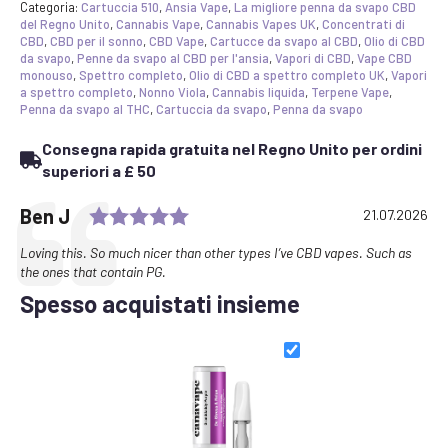
quantità
Categoria:
Cartuccia 510
,
Ansia Vape
,
La migliore penna da svapo CBD
del Regno Unito
,
Cannabis Vape
,
Cannabis Vapes UK
,
Concentrati di
CBD
,
CBD per il sonno
,
CBD Vape
,
Cartucce da svapo al CBD
,
Olio di CBD
da svapo
,
Penne da svapo al CBD per l'ansia
,
Vapori di CBD
,
Vape CBD
monouso
,
Spettro completo
,
Olio di CBD a spettro completo UK
,
Vapori
a spettro completo
,
Nonno Viola
,
Cannabis liquida
,
Terpene Vape
,
Penna da svapo al THC
,
Cartuccia da svapo
,
Penna da svapo
Consegna rapida gratuita nel Regno Unito per ordini
superiori a £ 50
Rating: 5.0 out of 5 stars
Testimonial
Author:
Ben J
Date:
21.07.2026
Text:
Loving this. So much nicer than other types I’ve CBD vapes. Such as
the ones that contain PG.
Spesso acquistati insieme