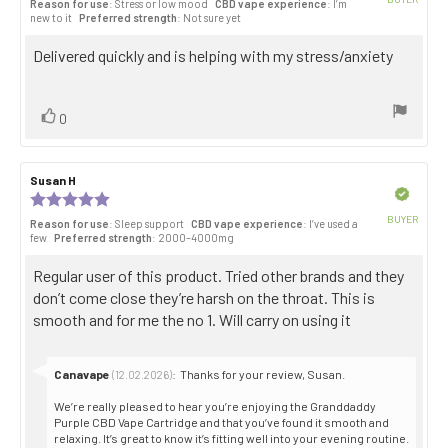
Reason for use
: Stress or low mood
CBD vape experience
: I’m
5.0
Purch
new to it
Preferred strength
: Not sure yet
out
date:
of
Review
Delivered quickly and is helping with my stress/anxiety
5
stars
text:
Vote
vote(s)
0
up
Review
Susan H
Review
author:
date:
Verified
Review
rating:
BUYER
Reason for use
: Sleep support
CBD vape experience
: I’ve used a
5.0
Purch
few
Preferred strength
: 2000–4000mg
out
date:
of
Review
Regular user of this product. Tried other brands and they
5
stars
text:
don’t come close they’re harsh on the throat. This is
smooth and for me the no 1. Will carry on using it
Reply
Canavape
:
Thanks for your review, Susan.
(12.02.2026)
from:
We’re really pleased to hear you’re enjoying the Granddaddy
Purple CBD Vape Cartridge and that you’ve found it smooth and
relaxing. It’s great to know it’s fitting well into your evening routine.