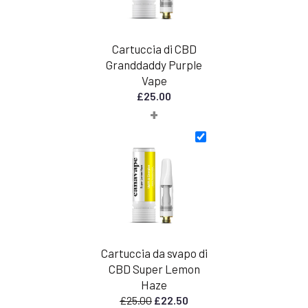
Cartuccia di CBD
Granddaddy Purple
Vape
£
25.00
+
Cartuccia da svapo di
CBD Super Lemon
Haze
Il
Il
£
25.00
£
22.50