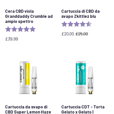
Cera CBD viola
Cartuccia di CBD da
Granddaddy Crumble ad
svapo Zkittlez blu
ampio spettro
Rating:
4.6 out of 5 
Rating:
5.0 out of 5 stars
£
20.00
£
25.00
Il
Il
£
39.99
prezzo
prezzo
originale
attuale
era:
è:
£25,00.
£
20,00.
Cartuccia da svapo di
Cartuccia CDT - Torta
CBD Super Lemon Haze
Gelato x Gelato |