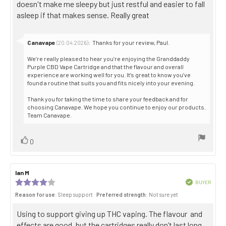
doesn't make me sleepy but just restful and easier to fall
asleep if that makes sense. Really great
Reply
Canavape
:
Thanks for your review, Paul.
(20.04.2026)
from:
We’re really pleased to hear you’re enjoying the Granddaddy
Purple CBD Vape Cartridge and that the flavour and overall
experience are working well for you. It’s great to know you’ve
found a routine that suits you and fits nicely into your evening.
Thank you for taking the time to share your feedback and for
choosing Canavape. We hope you continue to enjoy our products.
Team Canavape.
Vote
vote(s)
0
up
Review
Ian M
Review
author:
date:
Review
Verified
BUYER
Purch
rating:
Reason for use
: Sleep support
Preferred strength
: Not sure yet
date:
4.0
out
Review
Using to support giving up THC vaping. The flavour and
of
5
text:
effects are good, but the cartridges really don’t last long,