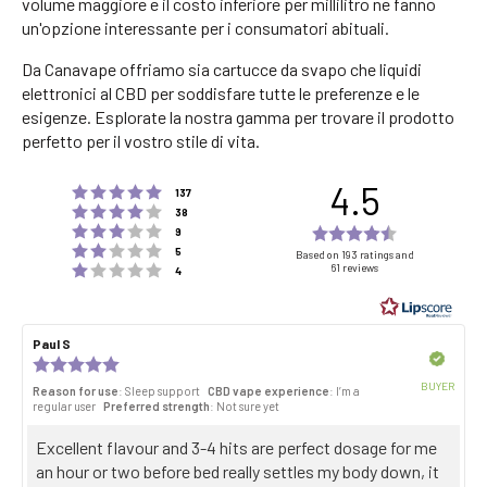
volume maggiore e il costo inferiore per millilitro ne fanno
un'opzione interessante per i consumatori abituali.
Da Canavape offriamo sia cartucce da svapo che liquidi
elettronici al CBD per soddisfare tutte le preferenze e le
esigenze. Esplorate la nostra gamma per trovare il prodotto
perfetto per il vostro stile di vita.
4.5
Rating 5 out of 5 stars
votes
137
Rating 4 out of 5 stars
votes
38
Rating 3 out of 5 stars
Rating
votes
9
Rating 2 out of 5 stars
votes
4.5
5
Based on 193 ratings and
Rating 1 out of 5 stars
61 reviews
votes
4
out
of
5
Review
Paul S
Review
stars
author:
date:
Verified
Review
rating:
BUYER
Reason for use
: Sleep support
CBD vape experience
: I’m a
5.0
Purch
regular user
Preferred strength
: Not sure yet
out
date:
of
Review
Excellent flavour and 3-4 hits are perfect dosage for me
5
stars
text:
an hour or two before bed really settles my body down, it