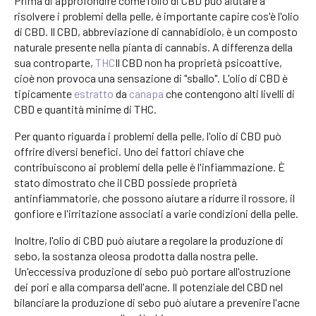
Prima di approfondire come l'olio di CBD può aiutare a
risolvere i problemi della pelle, è importante capire cos'è l'olio
di CBD. Il CBD, abbreviazione di cannabidiolo, è un composto
naturale presente nella pianta di cannabis. A differenza della
sua controparte,
THC
Il CBD non ha proprietà psicoattive,
cioè non provoca una sensazione di "sballo". L'olio di CBD è
tipicamente
estratto
da
canapa
che contengono alti livelli di
CBD e quantità minime di THC.
Per quanto riguarda i problemi della pelle, l'olio di CBD può
offrire diversi benefici. Uno dei fattori chiave che
contribuiscono ai problemi della pelle è l'infiammazione. È
stato dimostrato che il CBD possiede proprietà
antinfiammatorie, che possono aiutare a ridurre il rossore, il
gonfiore e l'irritazione associati a varie condizioni della pelle.
Inoltre, l'olio di CBD può aiutare a regolare la produzione di
sebo, la sostanza oleosa prodotta dalla nostra pelle.
Un'eccessiva produzione di sebo può portare all'ostruzione
dei pori e alla comparsa dell'acne. Il potenziale del CBD nel
bilanciare la produzione di sebo può aiutare a prevenire l'acne