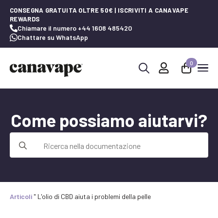
CONSEGNA GRATUITA OLTRE 50€ | ISCRIVITI A CANAVAPE
REWARDS
Chiamare il numero +44 1608 485420
Chattare su WhatsApp
0
Ricerca
per:
Come possiamo aiutarvi?
Ricerca
per:
Articoli
"
L'olio di CBD aiuta i problemi della pelle