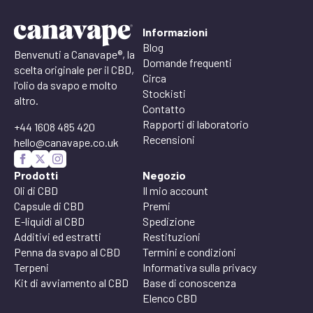
Informazioni
Blog
Benvenuti a Canavape®, la
Domande frequenti
scelta originale per il CBD,
Circa
l'olio da svapo e molto
Stockisti
altro.
Contatto
Rapporti di laboratorio
+44 1608 485 420
Recensioni
hello@canavape.co.uk
Prodotti
Negozio
Oli di CBD
Il mio account
Capsule di CBD
Premi
E-liquidi al CBD
Spedizione
Additivi ed estratti
Restituzioni
Penna da svapo al CBD
Termini e condizioni
Terpeni
Informativa sulla privacy
Kit di avviamento al CBD
Base di conoscenza
Elenco CBD