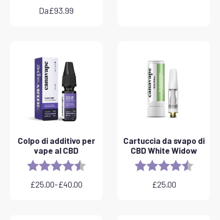
Da
£
93.99
Colpo di additivo per
Cartuccia da svapo di
vape al CBD
CBD White Widow
Rating:
4.8 out of 5 stars
Rating:
4.6 out 
£
25.00
-
£
40.00
£
25.00
Fascia
di
prezzo:
da