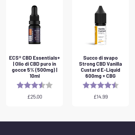
£25.00
a
£40.00
ECS® CBD Essentials+
Succo di svapo
| Olio di CBD puro in
Strong CBD Vanilla
gocce 5% (500mg) |
Custard E-Liquid
10ml
600mg + CBG
Rating:
3.8 out of 5 stars
Rating:
4.6 out 
£
25.00
£
14.99