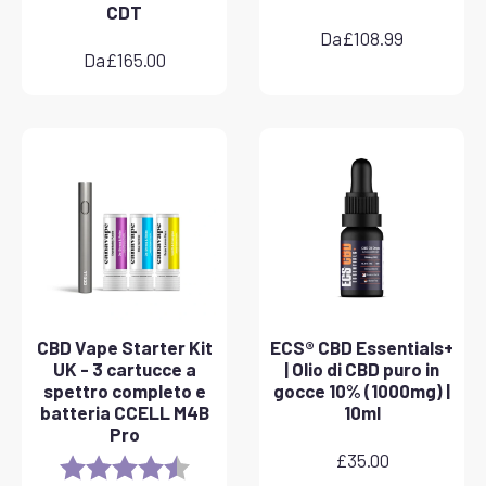
CDT
Da
£
108.99
Da
£
165.00
CBD Vape Starter Kit
ECS® CBD Essentials+
UK - 3 cartucce a
| Olio di CBD puro in
spettro completo e
gocce 10% (1000mg) |
batteria CCELL M4B
10ml
Pro
£
35.00
Rating:
4.8 out of 5 stars