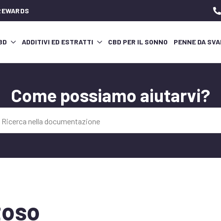
 REWARDS
CBD
ADDITIVI ED ESTRATTI
CBD PER IL SONNO
PENNE DA SVA
Come possiamo aiutarvi?
toso