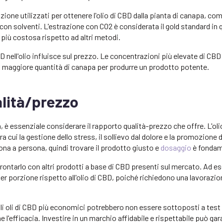
ione utilizzati per ottenere l'olio di CBD dalla pianta di canapa, co
 con solventi. L'estrazione con CO2 è considerata il gold standard in
 più costosa rispetto ad altri metodi.
 nell'olio influisce sul prezzo. Le concentrazioni più elevate di CB
 maggiore quantità di canapa per produrre un prodotto potente.
lità/prezzo
è essenziale considerare il rapporto qualità-prezzo che offre. L'oli
a cui la gestione dello stress, il sollievo dal dolore e la promozione d
sona a persona, quindi trovare il prodotto giusto e
dosaggio
è fondam
frontarlo con altri prodotti a base di CBD presenti sul mercato. Ad e
r porzione rispetto all'olio di CBD, poiché richiedono una lavorazio
 Gli oli di CBD più economici potrebbero non essere sottoposti a test 
'efficacia. Investire in un marchio affidabile e rispettabile può gara