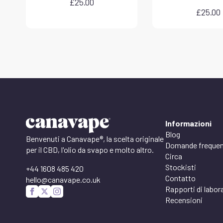
£
25.00
£
25.00
Informazioni
Blog
Benvenuti a Canavape®, la scelta originale
Domande frequen
per il CBD, l'olio da svapo e molto altro.
Circa
Stockisti
+44 1608 485 420
Contatto
hello@canavape.co.uk
Rapporti di labor
Recensioni