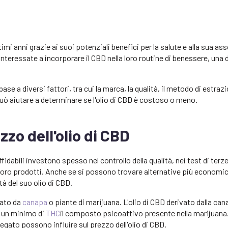
imi anni grazie ai suoi potenziali benefici per la salute e alla sua a
nteressate a incorporare il CBD nella loro routine di benessere, un
se a diversi fattori, tra cui la marca, la qualità, il metodo di estrazi
ò aiutare a determinare se l'olio di CBD è costoso o meno.
zzo dell'olio di CBD
fidabili investono spesso nel controllo della qualità, nei test di terze
dei loro prodotti. Anche se si possono trovare alternative più economi
à del suo olio di CBD.
vato da
canapa
o piante di marijuana. L'olio di CBD derivato dalla can
 un minimo di
THC
il composto psicoattivo presente nella marijuana
iegato possono influire sul prezzo dell'olio di CBD.