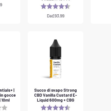
99
Rating:
4.8 out of 5 stars
Da
£
93.99
tials+ |
Succo di svapo Strong
 in gocce
CBD Vanilla Custard E-
 10ml
Liquid 600mg + CBG
3.8 out of 5 stars
Rating:
4.6 out of 5 stars