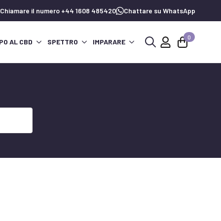
Chiamare il numero +44 1608 485420
Chattare su WhatsApp
0
PO AL CBD
SPETTRO
IMPARARE
Ricerca
per: