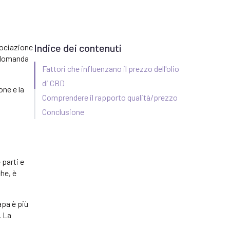
Indice dei contenuti
ssociazione
a domanda
Fattori che influenzano il prezzo dell'olio
di CBD
one e la
Comprendere il rapporto qualità/prezzo
Conclusione
 parti e
che, è
apa è più
. La