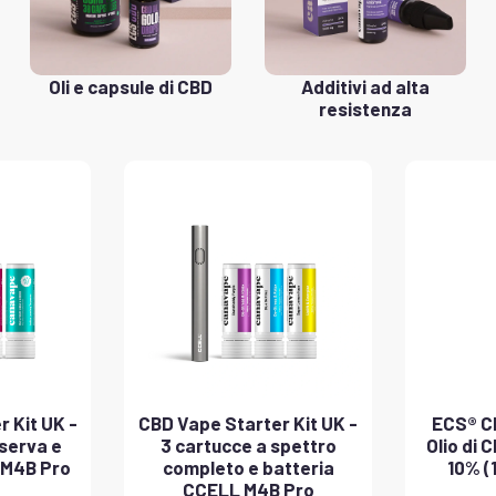
Oli e capsule di CBD
Additivi ad alta
resistenza
 Kit UK -
CBD Vape Starter Kit UK -
ECS® CB
iserva e
3 cartucce a spettro
Olio di 
 M4B Pro
completo e batteria
10% (
CCELL M4B Pro