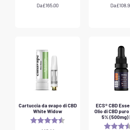
Da
£
165.00
Da
£
108.
Cartuccia da svapo di CBD
ECS® CBD Essen
White Widow
Olio di CBD puro
5% (500mg) |
Rating:
4.6 out of 5 stars
Rating: