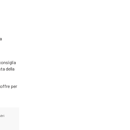
la
consiglia
ta della
 offre per
tri