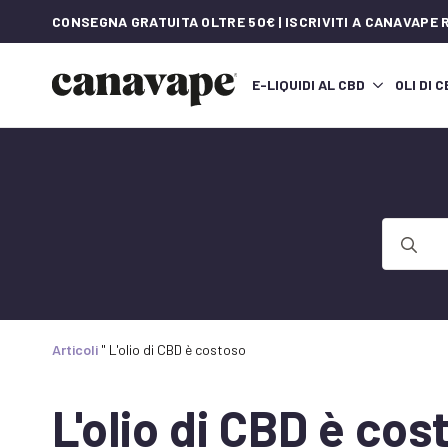
CONSEGNA GRATUITA OLTRE 50€ | ISCRIVITI A CANAVAPE
E-LIQUIDI AL CBD
OLI DI 
Ricerca
per:
Articoli
"
L'olio di CBD è costoso
L'olio di CBD è cos