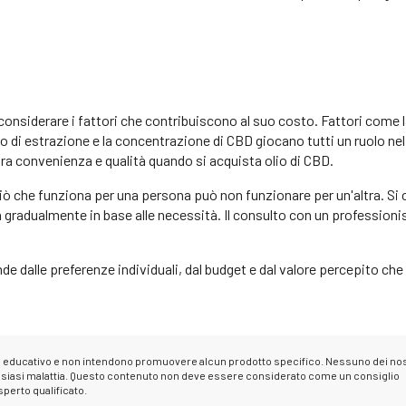
considerare i fattori che contribuiscono al suo costo. Fattori come 
do di estrazione e la concentrazione di CBD giocano tutti un ruolo nel
tra convenienza e qualità quando si acquista olio di CBD.
ciò che funziona per una persona può non funzionare per un'altra. Si 
 gradualmente in base alle necessità. Il consulto con un professionis
nde dalle preferenze individuali, dal budget e dal valore percepito che
e educativo e non intendono promuovere alcun prodotto specifico. Nessuno dei nos
 qualsiasi malattia. Questo contenuto non deve essere considerato come un consiglio
perto qualificato.