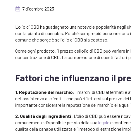
7 dicembre 2023
L'olio di CBD ha guadagnato una notevole popolarità negli ult
con la pianta di cannabis. Poiché sempre più persone sono i
comune che sorge è se l'olio di CBD sia costoso.
Come ogni prodotto, il prezzo dell'olio di CBD può variare in ba
concentrazione di CBD. La comprensione di questi fattori pu
Fattori che influenzano il pre
1. Reputazione del marchio:
I marchi di CBD affermati e af
nell'assistenza ai clienti, il che può riflettersi sul prezzo 
importante considerare la reputazione del marchio e la qualit
2. Qualità degli ingredienti:
L'olio di CBD può essere rica
comunemente disponibile per via della sua
legale
e contiene
qualità della canapa utilizzata e il metodo di estrazione imp