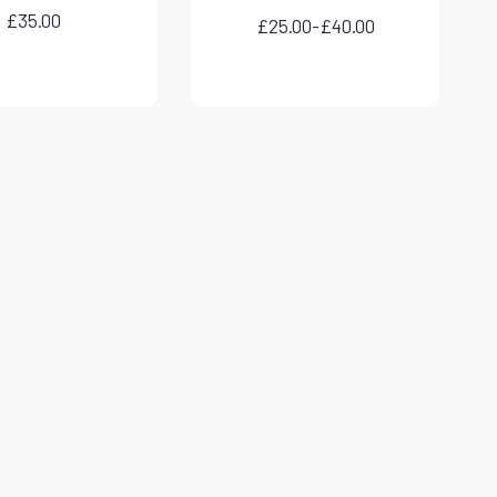
£
35.00
£
25.00
-
£
40.00
Fascia
di
prezzo:
da
£25.00
a
£40.00