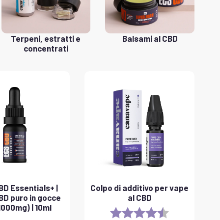
Terpeni, estratti e
Balsami al CBD
concentrati
D Essentials+ |
Colpo di additivo per vape
CBD puro in gocce
al CBD
1000mg) | 10ml
Rating:
4.8 out of 5 sta