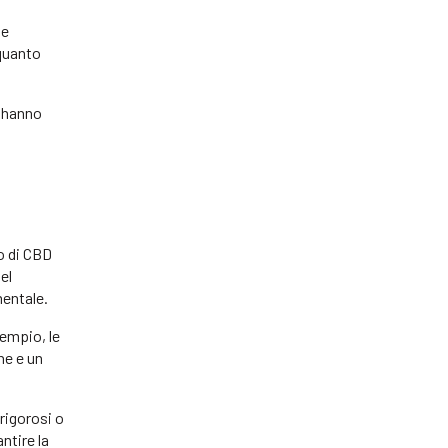
me
 quanto
D hanno
o di CBD
el
entale.
sempio, le
ne e un
rigorosi o
ntire la