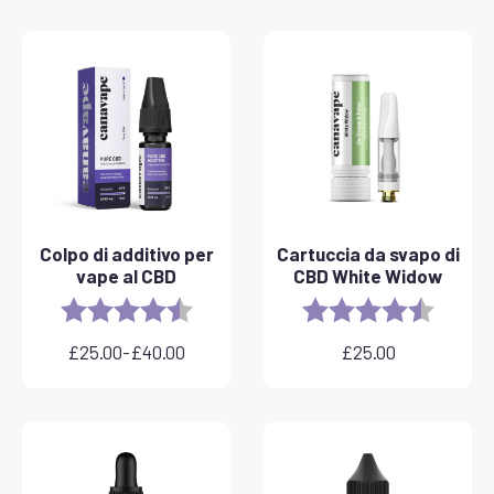
Colpo di additivo per
Cartuccia da svapo di
vape al CBD
CBD White Widow
Rating:
4.8 out of 5 stars
Rating:
4.6 out 
£
25.00
-
£
40.00
£
25.00
Fascia
di
prezzo:
da
£25.00
a
£40.00