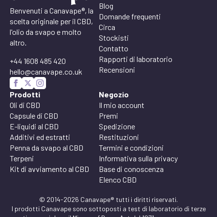
Blog
Benvenuti a Canavape®, la
Domande frequenti
scelta originale per il CBD,
Circa
l'olio da svapo e molto
Stockisti
altro.
Contatto
Rapporti di laboratorio
+44 1608 485 420
Recensioni
hello@canavape.co.uk
Prodotti
Negozio
Oli di CBD
Il mio account
Capsule di CBD
Premi
E-liquidi al CBD
Spedizione
Additivi ed estratti
Restituzioni
Penna da svapo al CBD
Termini e condizioni
Terpeni
Informativa sulla privacy
Kit di avviamento al CBD
Base di conoscenza
Elenco CBD
© 2014-2026 Canavape® tutti i diritti riservati.
I prodotti Canavape sono sottoposti a test di laboratorio di terze