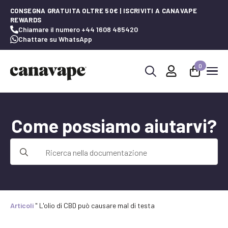
CONSEGNA GRATUITA OLTRE 50€ | ISCRIVITI A CANAVAPE
REWARDS
Chiamare il numero +44 1608 485420
Chattare su WhatsApp
0
Ricerca
per:
Come possiamo aiutarvi?
Ricerca
per:
Articoli
"
L'olio di CBD può causare mal di testa