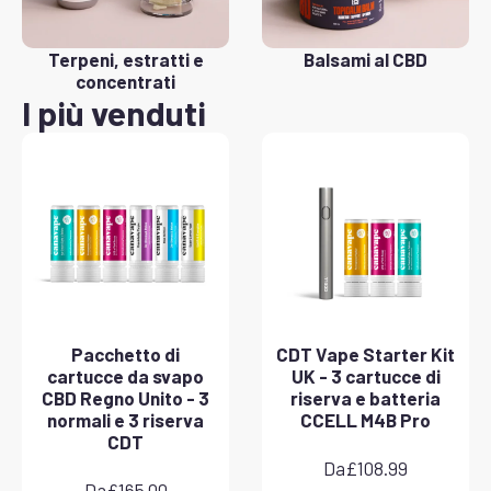
Terpeni, estratti e
Balsami al CBD
concentrati
I più venduti
Pacchetto di
CDT Vape Starter Kit
cartucce da svapo
UK - 3 cartucce di
CBD Regno Unito - 3
riserva e batteria
normali e 3 riserva
CCELL M4B Pro
CDT
Da
£
108.99
Da
£
165.00