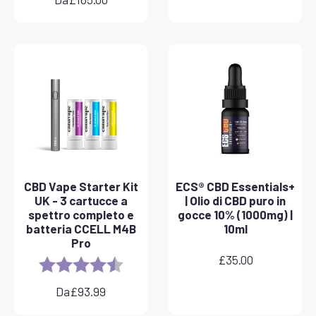
CBD Vape Starter Kit
ECS® CBD Essentials+
UK - 3 cartucce a
| Olio di CBD puro in
spettro completo e
gocce 10% (1000mg) |
batteria CCELL M4B
10ml
Pro
£
35.00
Rating:
4.8 out of 5 stars
Da
£
93.99