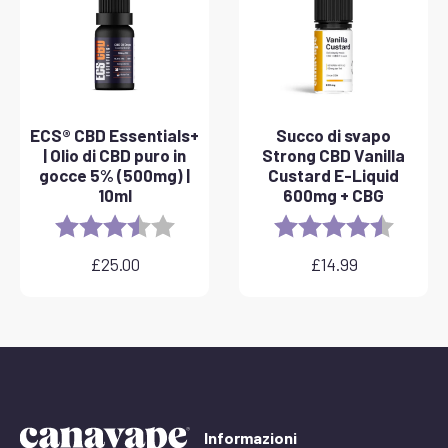
ECS® CBD Essentials+
Succo di svapo
| Olio di CBD puro in
Strong CBD Vanilla
gocce 5% (500mg) |
Custard E-Liquid
10ml
600mg + CBG
Rating:
3.8 out of 5 stars
Rating:
4.6 out 
£
25.00
£
14.99
Informazioni