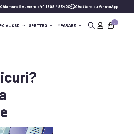
Chiamare il numero +44 1608 485420
Chattare su WhatsApp
0
PO AL CBD
SPETTRO
IMPARARE
Ricerca
per:
icuri?
la
re