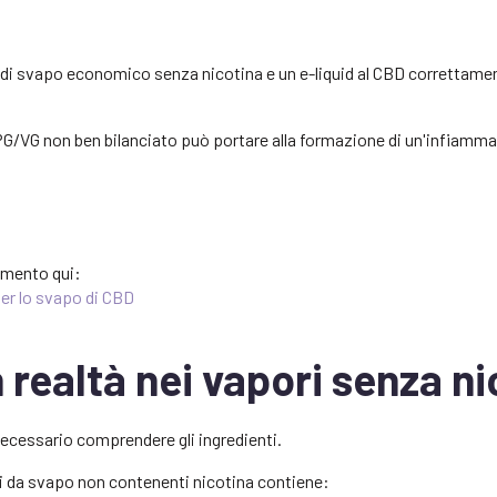
 di svapo economico senza nicotina e un e-liquid al CBD correttame
G/VG non ben bilanciato può portare alla formazione di un'infiamm
omento qui:
per lo svapo di CBD
n realtà nei vapori senza n
necessario comprendere gli ingredienti.
di da svapo non contenenti nicotina contiene: