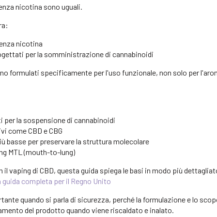
senza nicotina sono uguali.
ra:
enza nicotina
gettati per la somministrazione di cannabinoidi
ono formulati specificamente per l'uso funzionale, non solo per l'aro
ti per la sospensione di cannabinoidi
ivi come CBD e CBG
ù basse per preservare la struttura molecolare
ing MTL (mouth-to-lung)
n il vaping di CBD, questa guida spiega le basi in modo più dettagliat
 guida completa per il Regno Unito
tante quando si parla di sicurezza, perché la formulazione e lo scop
mento del prodotto quando viene riscaldato e inalato.