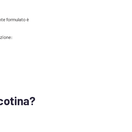
nte formulato è
azione:
icotina?