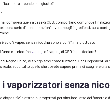
gnifica niente dipendenza, giusto?
sa.
tina, compresi quelli a base di CBD, comportano comunque l'inalazio
ta una serie di considerazioni diverse sugli ingredienti, sulla confi
ermine.
 è solo “i vapes senza nicotina sono sicuri?”, ma piuttosto:
 fumo e la nicotina
vaping
, e il vaping di CBD in particolare?
del Regno Unito, vi spieghiamo come funziona. Dagli ingredienti ai ris
uso reale, ecco tutto quello che dovete sapere prima di scegliere una
i vaporizzatori senza nico
 dispositivi elettronici progettati per simulare l'atto del fumare o 