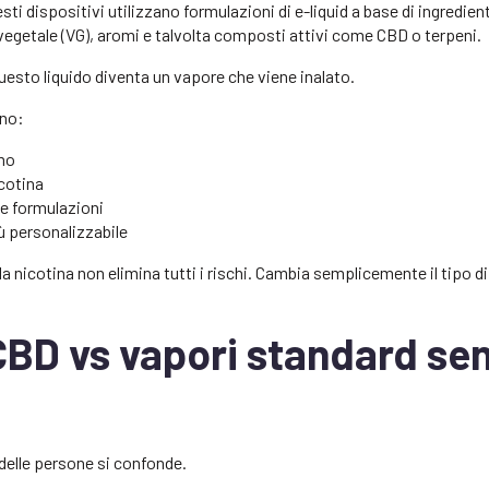
esti dispositivi utilizzano formulazioni di e-liquid a base di ingredien
 vegetale (VG), aromi e talvolta composti attivi come CBD o terpeni.
uesto liquido diventa un vapore che viene inalato.
ono:
umo
cotina
e formulazioni
ù personalizzabile
lla nicotina non elimina tutti i rischi. Cambia semplicemente il tipo d
CBD vs vapori standard se
 delle persone si confonde.