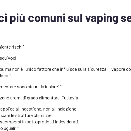
ci più comuni sul vaping s
iente rischi”
equivoci.
a, ma non è l'unico fattore che influisce sulla sicurezza. Il vapore
olmoni.
limentare sono sicuri da inalare”.”
izzano aromi di grado alimentare. Tuttavia:
applica all'ingestione, non all'inalazione.
icare le strutture chimiche
comporsi in sottoprodotti indesiderati.
o uguali”.”