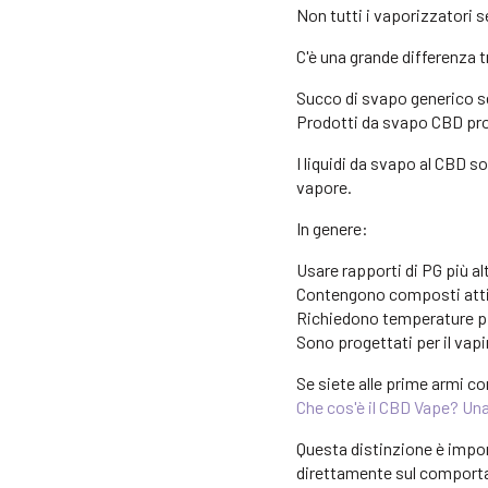
Non tutti i vaporizzatori 
C'è una grande differenza t
Succo di svapo generico s
Prodotti da svapo CBD pro
I liquidi da svapo al CBD s
vapore.
In genere:
Usare rapporti di PG più al
Contengono composti att
Richiedono temperature pi
Sono progettati per il vap
Se siete alle prime armi co
Che cos'è il CBD Vape? Una
Questa distinzione è impor
direttamente sul comporta