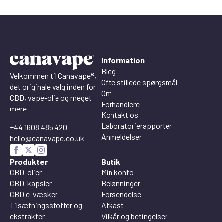
Information
Blog
Velkommen til Canavape®,
Ofte stillede spørgsmål
det originale valg inden for
Om
CBD, vape-olie og meget
Forhandlere
mere.
Kontakt os
Laboratorierapporter
+44 1608 485 420
Anmeldelser
hello@canavape.co.uk
Produkter
Butik
CBD-olier
Min konto
CBD-kapsler
Belønninger
CBD e-væsker
Forsendelse
Tilsætningsstoffer og
Afkast
ekstrakter
Vilkår og betingelser