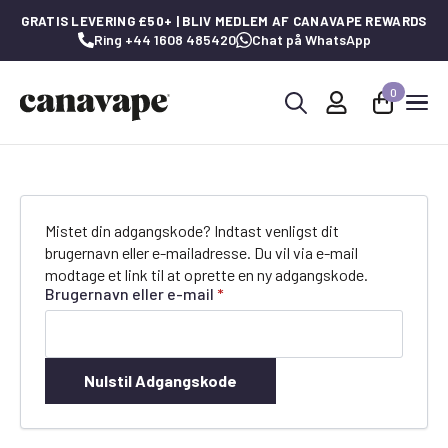
GRATIS LEVERING £50+ | BLIV MEDLEM AF CANAVAPE REWARDS
Ring +44 1608 485420
Chat på WhatsApp
0
Søg
efter:
Mistet din adgangskode? Indtast venligst dit
brugernavn eller e-mailadresse. Du vil via e-mail
modtage et link til at oprette en ny adgangskode.
Påkrævet
Brugernavn eller e-mail
*
Nulstil Adgangskode