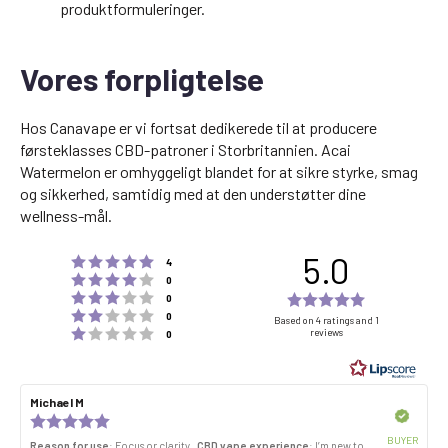
produktformuleringer.
Vores forpligtelse
Hos Canavape er vi fortsat dedikerede til at producere
førsteklasses CBD-patroner i Storbritannien. Acai
Watermelon er omhyggeligt blandet for at sikre styrke, smag
og sikkerhed, samtidig med at den understøtter dine
wellness-mål.
5.0
Rating 5 out of 5 stars
votes
4
Rating 4 out of 5 stars
votes
0
Rating 3 out of 5 stars
Rating
votes
0
Rating 2 out of 5 stars
votes
5.0
0
Based on 4 ratings and 1
Rating 1 out of 5 stars
reviews
votes
0
out
of
5
Review
Michael M
Review
stars
author:
date:
Verified
Review
rating:
BUYER
Reason for use
: Focus or clarity
CBD vape experience
: I’m new to