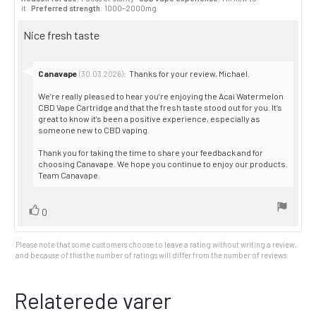
5.0
Purch
it
Preferred strength
: 1000–2000mg
out
date:
of
Review
Nice fresh taste
5
stars
text:
Reply
Canavape
:
Thanks for your review, Michael.
(30.03.2026)
from:
We’re really pleased to hear you’re enjoying the Acai Watermelon
CBD Vape Cartridge and that the fresh taste stood out for you. It’s
great to know it’s been a positive experience, especially as
someone new to CBD vaping.
Thank you for taking the time to share your feedback and for
choosing Canavape. We hope you continue to enjoy our products.
Team Canavape.
Vote
vote(s)
0
up
Please note that some customers choose to leave a rating without writing a review,
and because of this the number of ratings will differ from the number of reviews.
Relaterede varer