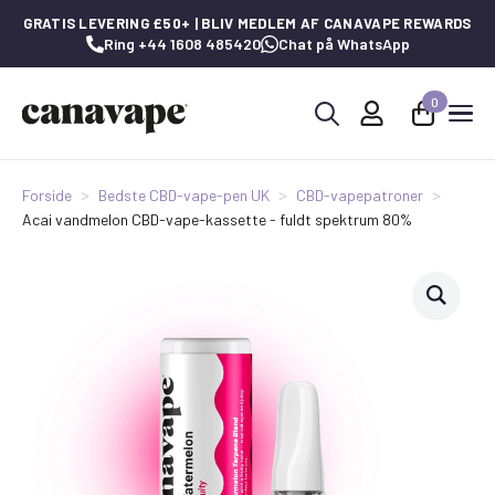
GRATIS LEVERING £50+ | BLIV MEDLEM AF CANAVAPE REWARDS
Ring +44 1608 485420
Chat på WhatsApp
0
Søg
efter:
Forside
Bedste CBD-vape-pen UK
CBD-vapepatroner
Acai vandmelon CBD-vape-kassette - fuldt spektrum 80%