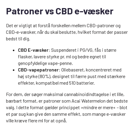
Patroner vs CBD e-væsker
Det er vigtigt at forstå forskellen mellem CBD-patroner og
CBD-e-væsker, når du skal beslutte, hvilket format der passer
bedst til dig.
CBD E-væsker
: Suspenderet i PG/VG, fås i større
flasker, lavere styrke pr. ml og bedre egnet til
genopfyldelige vape-penne.
CBD-vapepatroner
: Oliebaseret, koncentreret med
høj styrke (80%), designet til færre pust med stærkere
effekter, kompatibel med 510 batterier.
For dem, der søger maksimal cannabinoidindtagelse i et lille,
bærbart format, er patroner som Acai Watermelon det bedste
valg. I dette format gælder princippet »mindre er mere« – blot
et par sug kan give den samme effekt, som mange e-væsker
ville kræve flere ml for at opnå.