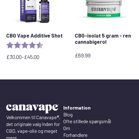
CBG Vape Additive Shot
CBG-isolat 5 gram - ren
cannabigerol
Rating:
4.9 out of 5 stars
£
69.99
£
30.00
-
£
45.00
Prisinterval:
£30,00
til
£45,00
Information
Blog
Velkommen til Canavape®,
Ofte stillede spørgsmål
det originale valg inden for
Om
CBD, vape-olie og meget
Forhandlere
mere.