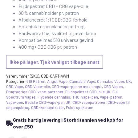
Fuldspektret CBD + CBG vape-olie
80% cannabinoider pr. patron
Afbalanceret 1:1 CBD:CBG-forhold
Botanisk terpenblanding af frugt
Hardware af høj kvalitet til jævn damp
Kompatibel med 510 universalgevind
400 mg+ CBD CBG pr. patron
Ikke på lager. Tjek venligst tilbage snart
Varenummer (SKU):
CBD-CART-AWM
Kategorier:
510 Patron
,
Angst Vape
,
Cannabis Vape
,
Cannabis Vapes UK
,
CBD Vape
,
CBD Vape-olie
,
CBD-vape-penne mod angst
,
CBD Vapes
,
Frugtagtige CBD-vape-patroner
,
Fuldspektret CBD-olie UK
,
Full
Spectrum Vapes
,
Flydende cannabis
,
THC-vape-pen
,
Vape-patron
,
Vape-pen
,
Bedste CBD-vape-pen UK
,
CBD-vapepatroner
,
CBD-vape til
engangsbrug
,
CBD-koncentrater
,
Fuldt spektrum
Gratis hurtig levering i Storbritannien ved køb for
over £50