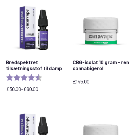
Bredspektret
CBG-isolat 10 gram - ren
tilsætningsstof til damp
cannabigerol
Rating:
4.8 out of 5 stars
£
145.00
£
30.00
-
£
80.00
Prisinterval:
£30,00
til
£80,00