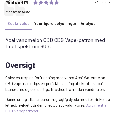
Rating: 5.0 out of 5 stars
Testimonial
Author:
Michael M
Date:
23.02.2026
Text:
Nice fresh taste
Beskrivelse
Yderligere oplysninger
Analyse
Acai vandmelon CBD CBG Vape-patron med
fuldt spektrum 80%
Oversigt
Oplev en tropisk forfriskning med vores Acai Watermelon
CBD vape cartridge, en perfekt blanding af eksotisk acai-
bærsødme og den saftige friskhed fra moden vandmelon.
Denne smag afbalancerer frugtagtig dybde med forfriskende
lethed, hvilket gør den til et oplagt valg i vores
Sortiment af
CBD-vapepatroner
.