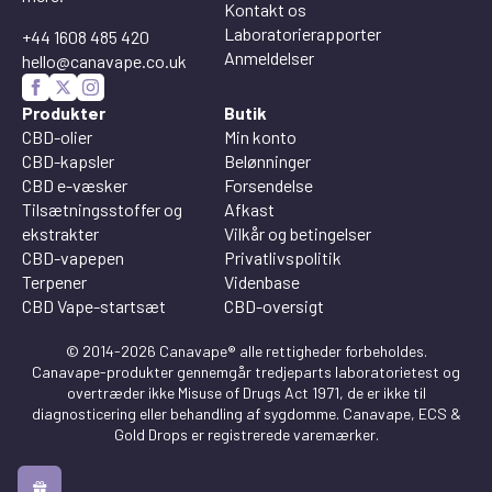
Kontakt os
Laboratorierapporter
+44 1608 485 420
Anmeldelser
hello@canavape.co.uk
Produkter
Butik
CBD-olier
Min konto
CBD-kapsler
Belønninger
CBD e-væsker
Forsendelse
Tilsætningsstoffer og
Afkast
ekstrakter
Vilkår og betingelser
CBD-vapepen
Privatlivspolitik
Terpener
Videnbase
CBD Vape-startsæt
CBD-oversigt
© 2014-2026 Canavape® alle rettigheder forbeholdes.
Canavape-produkter gennemgår tredjeparts laboratorietest og
overtræder ikke Misuse of Drugs Act 1971, de er ikke til
diagnosticering eller behandling af sygdomme. Canavape, ECS &
Gold Drops er registrerede varemærker.