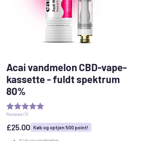
Acai vandmelon CBD-vape-
kassette - fuldt spektrum
80%
Reviews (
1
)
£
25.00
Køb og optjen 500 point!
Acai og vandmelon