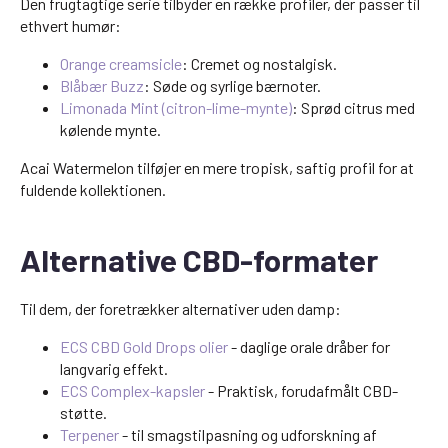
Den frugtagtige serie tilbyder en række profiler, der passer til
ethvert humør:
Orange creamsicle
: Cremet og nostalgisk.
Blåbær Buzz
: Søde og syrlige bærnoter.
Limonada Mint (citron-lime-mynte)
: Sprød citrus med
kølende mynte.
Acai Watermelon tilføjer en mere tropisk, saftig profil for at
fuldende kollektionen.
Alternative CBD-formater
Til dem, der foretrækker alternativer uden damp:
ECS CBD Gold Drops olier
- daglige orale dråber for
langvarig effekt.
ECS Complex-kapsler
- Praktisk, forudafmålt CBD-
støtte.
Terpener
- til smagstilpasning og udforskning af