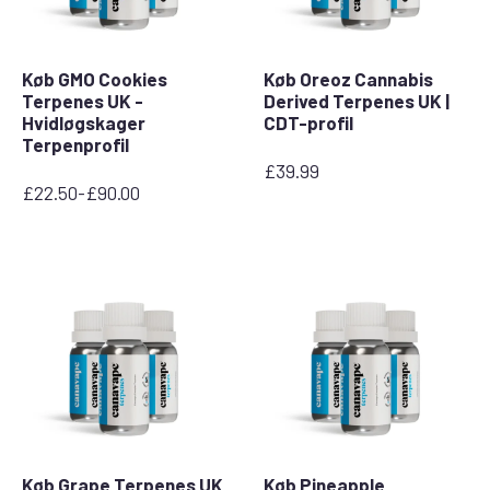
Køb GMO Cookies
Køb Oreoz Cannabis
Terpenes UK -
Derived Terpenes UK |
Hvidløgskager
CDT-profil
Terpenprofil
£
39.99
£
22.50
-
£
90.00
Prisinterval:
£22,50
til
£90,00
Køb Grape Terpenes UK
Køb Pineapple