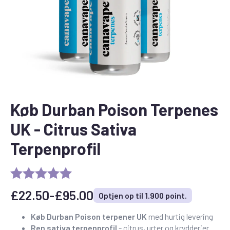
Køb Durban Poison Terpenes
UK - Citrus Sativa
Terpenprofil
£
22.50
-
£
95.00
Optjen op til 1.900 point.
Prisinterval:
£22.50
Køb Durban Poison terpener UK
med hurtig levering
Ren sativa terpenprofil
- citrus, urter og krydderier