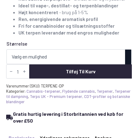
til
Ideel til vape-, destillat- og terpenblandinger
£95.00
Højt koncentreret
- brug på 1-5%
Ren, energigivende aromatisk profil
Fri for cannabinoider og tilsætningsstoffer
UK terpen leverandør med engros muligheder
Størrelse
Køb
Durban
Tilføj Til Kurv
Poison
Terpenes
UK
Varenummer (SKU):
TERPENE-DP
-
Kategorier:
Cannabis-terpener
,
Flydende cannabis
,
Terpener
,
Terpener
Citrus
til dampning
,
Terps UK - Premium terpener, CDT-profiler og botaniske
Sativa
blandinger
Terpene
Profile
Gratis hurtig levering i Storbritannien ved køb for
antal
over £50
Beskrivelse
Yderligere oplysninger
Analyse