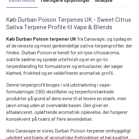
Køb Durban Poison Terpenes UK - Sweet Citrus
Sativa Terpene Profile til Vape & Blends
Køb Durban Poison terpener UK
fra Canavape, og opdag en
af de reneste og mest genkendelige sativa-terpenprofiler, der
findes. Durban Poison er kendt for sin lyse citrusaroma,
subtile sødme og sprøde urtefinish og er en go-to
terpenblanding for formulatorer og entusiaster, der søger
klarhed, friskhed og en veldefineret aromatisk profil.
Denne terpenprofil bruges i vid udstrækning i vape-
formuleringer, CBD-destillater og terpenforstærkede
produkter på grund af dens evne til at levere en stærk, men
jævn smag uden at overvælde basen. Den giver en
afbalanceret, opløftende aromatisk oplevelse, der fungerer
konsekvent på tværs af flere anvendelser.
Hos Canavape er vores Durban Poison-terpener omhyggeligt
udviklet ved hjælp af aromatiske forbindelser af høj kvalitet,