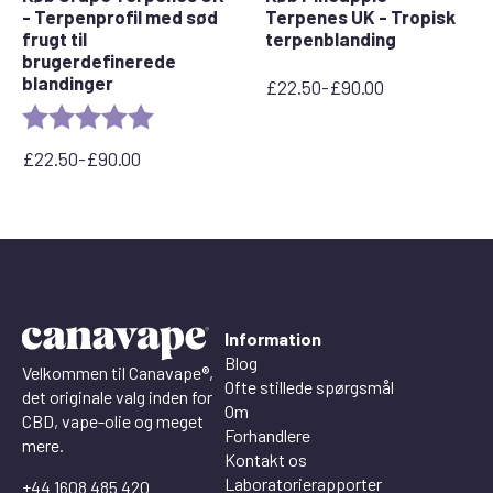
- Terpenprofil med sød
Terpenes UK - Tropisk
frugt til
terpenblanding
brugerdefinerede
blandinger
£
22.50
-
£
90.00
Prisinterval:
Rating:
5.0 out of 5 stars
£22,50
til
£
22.50
-
£
90.00
£90,00
Prisinterval:
£22,50
til
£90,00
Information
Blog
Velkommen til Canavape®,
Ofte stillede spørgsmål
det originale valg inden for
Om
CBD, vape-olie og meget
Forhandlere
mere.
Kontakt os
Laboratorierapporter
+44 1608 485 420