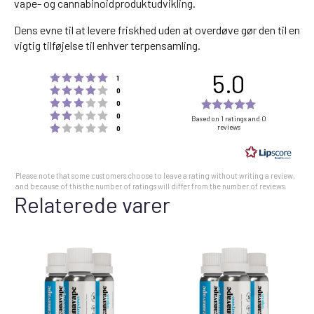
vape- og cannabinoidproduktudvikling.
Dens evne til at levere friskhed uden at overdøve gør den til en
vigtig tilføjelse til enhver terpensamling.
5.0
Rating 5 out of 5 stars
votes
1
Rating 4 out of 5 stars
votes
0
Rating 3 out of 5 stars
Rating
votes
0
Rating 2 out of 5 stars
votes
5.0
0
Based on 1 ratings and 0
Rating 1 out of 5 stars
reviews
votes
0
out
of
5
Please note that some customers choose to leave a rating without writing a review,
stars
and because of this the number of ratings will differ from the number of reviews.
Relaterede varer