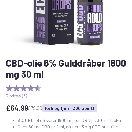
CBD-olie 6% Gulddråber 1800
mg 30 ml
Reviews (
8
)
£
64.99
£
79.99
Køb og tjen 1.300 point!
Den
Den
oprindelige
aktuelle
6% CBD-olie leverer 1800 mg ren CBD pr. 30 ml flaske
Giver 60 mg CBD pr. 1 ml, eller ca. 3 mg CBD pr. dråbe
pris
pris