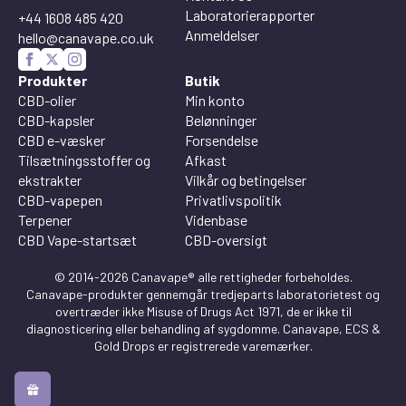
Laboratorierapporter
+44 1608 485 420
Anmeldelser
hello@canavape.co.uk
Produkter
Butik
CBD-olier
Min konto
CBD-kapsler
Belønninger
CBD e-væsker
Forsendelse
Tilsætningsstoffer og
Afkast
ekstrakter
Vilkår og betingelser
CBD-vapepen
Privatlivspolitik
Terpener
Videnbase
CBD Vape-startsæt
CBD-oversigt
© 2014-2026 Canavape® alle rettigheder forbeholdes.
Canavape-produkter gennemgår tredjeparts laboratorietest og
overtræder ikke Misuse of Drugs Act 1971, de er ikke til
diagnosticering eller behandling af sygdomme. Canavape, ECS &
Gold Drops er registrerede varemærker.