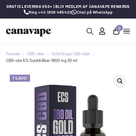
GRATIS LEVERING £50+ | BLIV MEDLEM AF CANAVAPE REWARDS
Ring +44 1608 485420
Chat på WhatsApp
0
Søg
efter:
Forside
CBD-olier
Gold Drops CBD-olier
CBD-olie 6% Gulddråber 1800 mg 30 ml
TILBUD!