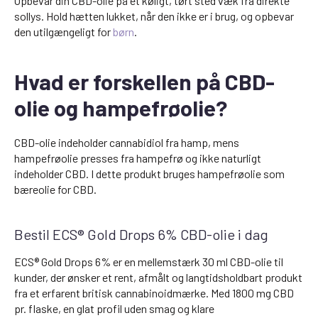
Opbevar din CBD-olie på et køligt, tørt sted væk fra direkte
sollys. Hold hætten lukket, når den ikke er i brug, og opbevar
den utilgængeligt for
børn
.
Hvad er forskellen på CBD-
olie og hampefrøolie?
CBD-olie indeholder cannabidiol fra hamp, mens
hampefrøolie presses fra hampefrø og ikke naturligt
indeholder CBD. I dette produkt bruges hampefrøolie som
bæreolie for CBD.
Bestil ECS® Gold Drops 6% CBD-olie i dag
ECS® Gold Drops 6% er en mellemstærk 30 ml CBD-olie til
kunder, der ønsker et rent, afmålt og langtidsholdbart produkt
fra et erfarent britisk cannabinoidmærke. Med 1800 mg CBD
pr. flaske, en glat profil uden smag og klare