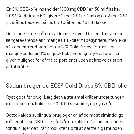
En 6% CBD-olie indeholder 1800 mg CBD i en 30 ml flaske.
ECS® Gold Drops 6% giver 60 mg CBD pr. 1 ml og ca. 3 mg CBD
pr. dråbe, baseret på ca. 600 dråber pr. 30 ml flaske.
Det placerer den på en nyttig mellemvej. Den er stærkere og
længerevarende end mange CBD-olier til begyndere, men ikke
så koncentreret som vores 12% Gold Drops-formel. For
mange kunder er 6% en praktisk hverdagsstyrke, fordi den
giver mulighed for afmålte portioner uden at kræve et stort
antal dråber.
Sådan bruger du ECS® Gold Drops 6% CBD-olie
Ryst godt før brug. Læg det valgte antal dråber under tungen
med pipetten, hold i ca. 60 til 90 sekunder, og synk så.
Dette kaldes sublingual brug og er en af de mest almindelige
måder at tage CBD-olie på. Når du holder olien under tungen,
før du sluger den, får produktet tid til at sætte sig i munden