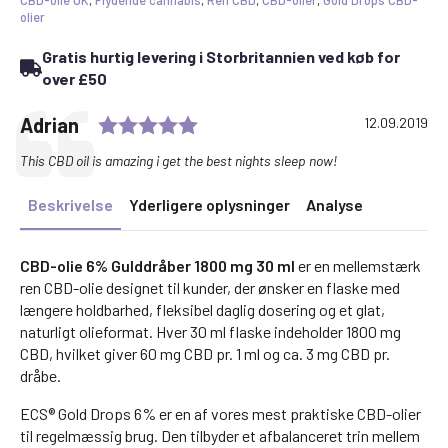
CBD-olie UK
,
Flydende cannabis
,
Ren CBD
,
CBD-olier
,
Gold Drops CBD-
olier
Gratis hurtig levering i Storbritannien ved køb for
over £50
Rating: 5.0 out of 5 stars
Testimonial
Author:
Adrian
Date:
12.09.2019
Text:
This CBD oil is amazing i get the best nights sleep now!
Beskrivelse
Yderligere oplysninger
Analyse
CBD-olie 6% Gulddråber 1800 mg 30 ml
er en mellemstærk
ren CBD-olie designet til kunder, der ønsker en flaske med
længere holdbarhed, fleksibel daglig dosering og et glat,
naturligt olieformat. Hver 30 ml flaske indeholder 1800 mg
CBD, hvilket giver 60 mg CBD pr. 1 ml og ca. 3 mg CBD pr.
dråbe.
ECS® Gold Drops 6% er en af vores mest praktiske CBD-olier
til regelmæssig brug. Den tilbyder et afbalanceret trin mellem