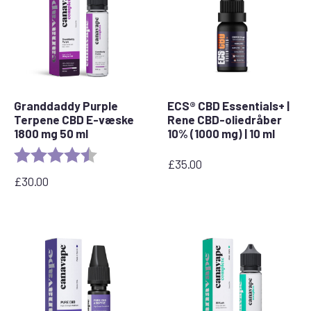
Granddaddy Purple
ECS® CBD Essentials+ |
Terpene CBD E-væske
Rene CBD-oliedråber
1800 mg 50 ml
10% (1000 mg) | 10 ml
Rating:
4.8 out of 5 stars
£
35.00
£
30.00