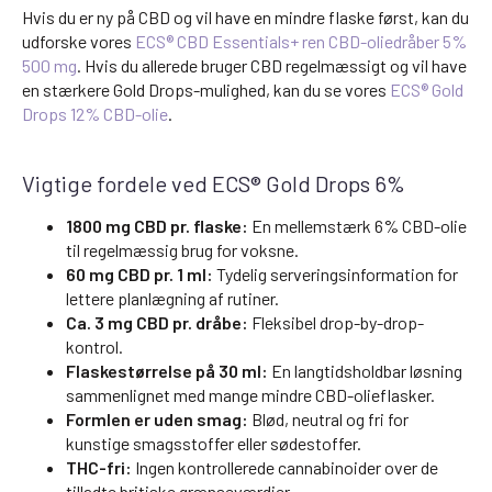
Hvis du er ny på CBD og vil have en mindre flaske først, kan du
udforske vores
ECS® CBD Essentials+ ren CBD-oliedråber 5%
500 mg
. Hvis du allerede bruger CBD regelmæssigt og vil have
en stærkere Gold Drops-mulighed, kan du se vores
ECS® Gold
Drops 12% CBD-olie
.
Vigtige fordele ved ECS® Gold Drops 6%
1800 mg CBD pr. flaske:
En mellemstærk 6% CBD-olie
til regelmæssig brug for voksne.
60 mg CBD pr. 1 ml:
Tydelig serveringsinformation for
lettere planlægning af rutiner.
Ca. 3 mg CBD pr. dråbe:
Fleksibel drop-by-drop-
kontrol.
Flaskestørrelse på 30 ml:
En langtidsholdbar løsning
sammenlignet med mange mindre CBD-olieflasker.
Formlen er uden smag:
Blød, neutral og fri for
kunstige smagsstoffer eller sødestoffer.
THC-fri:
Ingen kontrollerede cannabinoider over de
tilladte britiske grænseværdier.