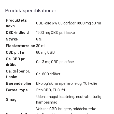
Produktspecifikationer
Produktets
CBD-olie 6% Gulddråber 1800 mg 30 ml
navn
CBD-indhold
1800 mg CBD pr. flaske
Styrke
6%
Flaskestørrelse
30 ml
CBD pr. 1 ml
60 mg CBD
Ca. CBD pr.
Ca. 3 mg CBD pr. dråbe
dråbe
Ca. dråber pr.
Ca. 600 dråber
flaske
Bærende olier
Økologisk hampefrøolie og MCT-olie
Formel type
Ren CBD, THC-fri
Uden smagstilsætning, neutral naturlig
Smag
hampesmag
Voksne CBD-brugere, middelstærke