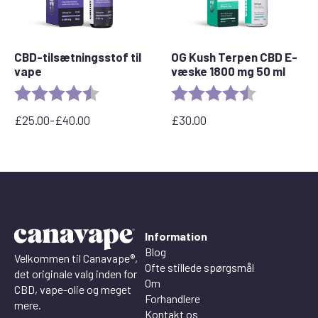
CBD-tilsætningsstof til
OG Kush Terpen CBD E-
vape
væske 1800 mg 50 ml
Rating:
4.8 out of 5 stars
Rating:
4.6 out of 5 
£
25.00
-
£
40.00
£
30.00
Prisinterval:
£25.00
til
£40.00
Information
Blog
Velkommen til Canavape®,
Ofte stillede spørgsmål
det originale valg inden for
Om
CBD, vape-olie og meget
Forhandlere
mere.
Kontakt os