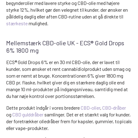
begynderolier med lavere styrke og CBD-olie med højere
styrke 12%, hvilket gør den velegnet til kunder, der ønsker en
pålidelig daglig eller aften CBD-rutine uden at gå direkte til
stærkeste
mulighed.
Mellemstærk CBD-olie UK - ECS® Gold Drops
6% 1800 mg
ECS® Gold Drops 6% er en 30 ml CBD-olie, der er lavet til
kunder, som ønsker et rent cannabidiolprodukt uden smag og
som er nemt at bruge. Koncentrationen 6% giver 1800 mg
CBD pr. flaske, hvilket giver dig en stærkere daglig olie end
mange 10 ml-produkter på indgangsniveau, samtidig med at
du har nøje kontrol over portionsstørrelsen.
Dette produkt indgår i vores bredere
CBD-olier
,
CBD-dråber
og
CBD gulddråber
samlinger. Det er et stærkt valg for kunder,
der foretrækker oliedråber frem for kapsler, gummier, topicals
eller vape-produkter.