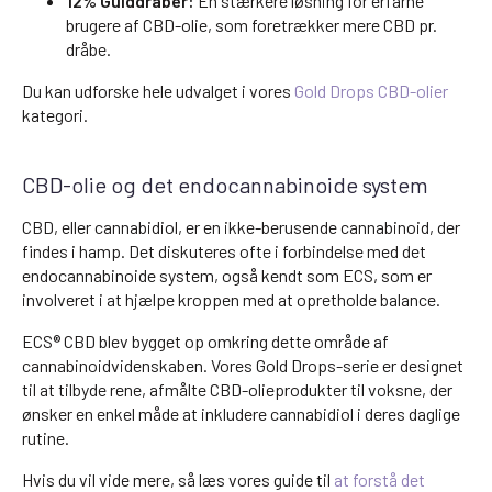
12% Gulddråber:
En stærkere løsning for erfarne
brugere af CBD-olie, som foretrækker mere CBD pr.
dråbe.
Du kan udforske hele udvalget i vores
Gold Drops CBD-olier
kategori.
CBD-olie og det endocannabinoide system
CBD, eller cannabidiol, er en ikke-berusende cannabinoid, der
findes i hamp. Det diskuteres ofte i forbindelse med det
endocannabinoide system, også kendt som ECS, som er
involveret i at hjælpe kroppen med at opretholde balance.
ECS® CBD blev bygget op omkring dette område af
cannabinoidvidenskaben. Vores Gold Drops-serie er designet
til at tilbyde rene, afmålte CBD-olieprodukter til voksne, der
ønsker en enkel måde at inkludere cannabidiol i deres daglige
rutine.
Hvis du vil vide mere, så læs vores guide til
at forstå det