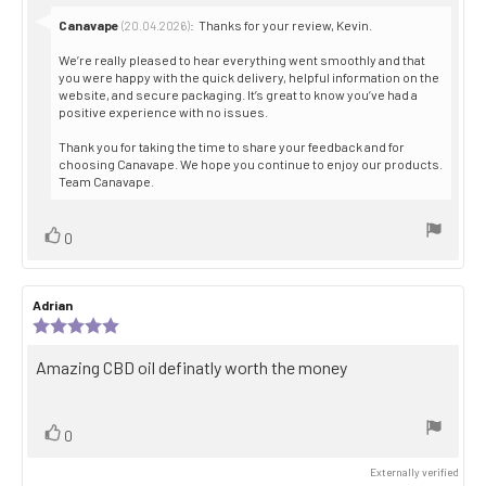
Reply
Canavape
:
Thanks for your review, Kevin.
(20.04.2026)
from:
We’re really pleased to hear everything went smoothly and that
you were happy with the quick delivery, helpful information on the
website, and secure packaging. It’s great to know you’ve had a
positive experience with no issues.
Thank you for taking the time to share your feedback and for
choosing Canavape. We hope you continue to enjoy our products.
Team Canavape.
Vote
vote(s)
0
up
Review
Adrian
Review
author:
date:
Review
rating:
5.0
Review
Amazing CBD oil definatly worth the money
out
text:
of
5
stars
Vote
vote(s)
0
up
Externally verified