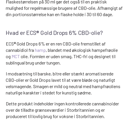
Flaskestørrelsen på 30 ml gør det også til en praktisk
mulighed for regelmæssige brugere af CBD-olie. Afhængigt af
din portionsstørrelse kan en flaske holde i 30 til 60 dage.
Hvad er ECS® Gold Drops 6% CBD-olie?
ECS® Gold Drops 6% er en ren CBD-olie fremstillet af
cannabidiol fra
hamp
, blandet med økologisk hampefrøolie
og
MCT
olie. Formlen er uden smag, THC-fri og designet til
sublingual brug under tungen.
I modsætning til barske, bitre eller stærkt aromatiserede
CBD-olier er Gold Drops lavet til at være bløde og naturligt
velsmagende. Smagen er mild og neutral med hampfrøoliens
naturlige karakter i stedet for kunstig sødme.
Dette produkt indeholder ingen kontrollerede cannabinoider
over de tilladte grænseværdier i Storbritannien og er
produceret til lovlig brug for voksne i Storbritannien.