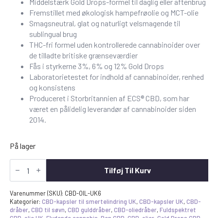
Middelstærk Gold Drops-formel til daglig eller aftenbrug
var:
er:
Fremstillet med økologisk hampefrøolie og MCT-olie
£79,99.
64,99
Smagsneutral, glat og naturligt velsmagende til
sublingual brug
£.
THC-fri formel uden kontrollerede cannabinoider over
de tilladte britiske grænseværdier
Fås i styrkerne 3%, 6% og 12% Gold Drops
Laboratorietestet for indhold af cannabinoider, renhed
og konsistens
Produceret i Storbritannien af ECS® CBD, som har
været en pålidelig leverandør af cannabinoider siden
2014.
På lager
CBD-
olie
Tilføj Til Kurv
6%
Gold
Drops
Varenummer (SKU):
CBD-OIL-UK6
1800mg
Kategorier:
CBD-kapsler til smertelindring UK
,
CBD-kapsler UK
,
CBD-
30ml
dråber
,
CBD til søvn
,
CBD gulddråber
,
CBD-oliedråber
,
Fuldspektret
antal