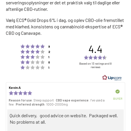
serveringsoplysninger er det et praktisk valg til daglige eller
aftenlige CBD-rutiner.
Vælg ECS® Gold Drops 6% i dag, og oplev CBD-olie fremstillet
med klarhed, konsistens og cannabinoid-ekspertise af ECS®
CBD og Canavape.
4.4
Rating 5 out of 5 stars
votes
9
Rating 4 out of 5 stars
votes
2
Rating 3 out of 5 stars
Rating
votes
1
Rating 2 out of 5 stars
votes
4.4
0
Based on 13 ratings and 8
Rating 1 out of 5 stars
reviews
votes
1
out
of
5
Review
Kevin A
Review
stars
author:
date:
Verified
Review
rating:
BUYER
Reason for use
: Sleep support
CBD vape experience
: I’ve used a
5.0
Purch
few
Preferred strength
: 1000–2000mg
out
date:
of
Review
Quick delivery, good advice on website. Packaged well.
5
stars
text:
No problems at all.