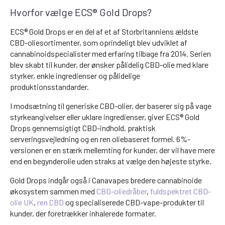
Hvorfor vælge ECS® Gold Drops?
ECS® Gold Drops er en del af et af Storbritanniens ældste
CBD-oliesortimenter, som oprindeligt blev udviklet af
cannabinoidspecialister med erfaring tilbage fra 2014. Serien
blev skabt til kunder, der ønsker pålidelig CBD-olie med klare
styrker, enkle ingredienser og pålidelige
produktionsstandarder.
I modsætning til generiske CBD-olier, der baserer sig på vage
styrkeangivelser eller uklare ingredienser, giver ECS® Gold
Drops gennemsigtigt CBD-indhold, praktisk
serveringsvejledning og en ren oliebaseret formel. 6%-
versionen er en stærk mellemting for kunder, der vil have mere
end en begynderolie uden straks at vælge den højeste styrke.
Gold Drops indgår også i Canavapes bredere cannabinoide
økosystem sammen med
CBD-oliedråber
,
fuldspektret CBD-
olie UK
,
ren CBD
og specialiserede CBD-vape-produkter til
kunder, der foretrækker inhalerede formater.