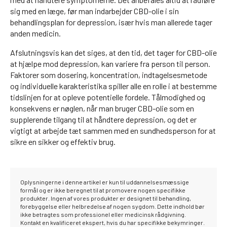
sig med en læge, før man indarbejder CBD-olie i sin
behandlingsplan for depression, især hvis man allerede tager
anden medicin.
Afslutningsvis kan det siges, at den tid, det tager for CBD-olie
at hjælpe mod depression, kan variere fra person til person.
Faktorer som dosering, koncentration, indtagelsesmetode
og individuelle karakteristika spiller alle en rolle i at bestemme
tidslinjen for at opleve potentielle fordele. Tålmodighed og
konsekvens er nøglen, når man bruger CBD-olie som en
supplerende tilgang til at håndtere depression, og det er
vigtigt at arbejde tæt sammen med en sundhedsperson for at
sikre en sikker og effektiv brug.
Oplysningerne i denne artikel er kun til uddannelsesmæssige
formål og er ikke beregnet til at promovere nogen specifikke
produkter. Ingen af vores produkter er designet til behandling,
forebyggelse eller helbredelse af nogen sygdom. Dette indhold bør
ikke betragtes som professionel eller medicinsk rådgivning.
Kontakt en kvalificeret ekspert, hvis du har specifikke bekymringer.