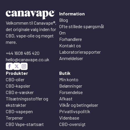
Information
Blog
Velkommen til Canavape®,
Ofte stillede spørgsmål
det originale valg inden for
Om
CBD, vape-olie og meget
Forhandlere
mere.
Kontakt os
Laboratorierapporter
+44 1608 485 420
Anmeldelser
hello@canavape.co.uk
Produkter
Butik
CBD-olier
Min konto
CBD-kapsler
Belønninger
CBD e-væsker
Forsendelse
Tilsætningsstoffer og
Afkast
ekstrakter
Vilkår og betingelser
CBD-vapepen
Privatlivspolitik
Terpener
Videnbase
CBD Vape-startsæt
CBD-oversigt