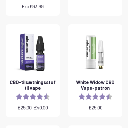
Fra
£
93.99
CBD-tilsætningsstof
White Widow CBD
til vape
Vape-patron
Rating:
4.8 out of 5 stars
Rating:
4.6 out 
£
25.00
-
£
40.00
£
25.00
Prisinterval:
£25.00
til
£40.00