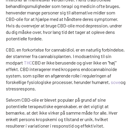
behandlingsmuligheder som terapi og medicin ofte bruges,
henvender mange personer sig til alternative midler som
CBD-olie for at hjælpe med at håndtere deres symptomer.
Hvis du overvejer at bruge CBD-olie mod depression, undrer
du dig måske over, hvor lang tid det tager at opleve dens
potentielle fordele.
CBD, en forkortelse for cannabidiol, er en naturlig forbindelse,
der stammer fra cannabisplanten. I modsætning til sin
modpart
THC
CBD er ikke berusende og giver ikke en "høj"
effekt. CBD interagerer med kroppens endocannabinoide
system, som spiller en afgørende rolle i reguleringen af
forskellige fysiologiske processer, herunder humøret,
sove
og
stressrespons.
Selvom CBD-olie er blevet populær på grund af sine
potentielle terapeutiske egenskaber, er det vigtigt at
bemærke, at det ikke virker på samme måde for alle. Hver
enkelt persons kropskemi og tilstand er unik, hvilket
resulterer i variationer i responstid og effektivitet.