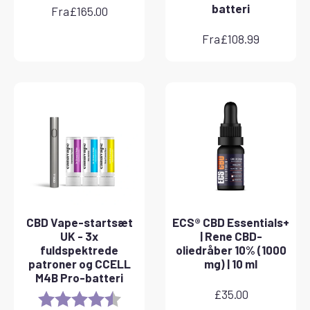
batteri
Fra
£
165.00
Fra
£
108.99
CBD Vape-startsæt
ECS® CBD Essentials+
UK - 3x
| Rene CBD-
fuldspektrede
oliedråber 10% (1000
patroner og CCELL
mg) | 10 ml
M4B Pro-batteri
£
35.00
Rating:
4.8 out of 5 stars