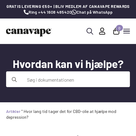
GRATIS LEVERING £50+ | BLIV MEDLEM AF CANAVAPE REWARDS
Ring +44 1608 485420
Chat på WhatsApp
0
Søg
efter:
Hvordan kan vi hjælpe?
Søg
efter:
Artikler
"
Hvor lang tid tager det for CBD-olie at hjælpe mod
depression?