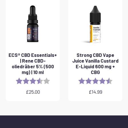
ECS® CBD Essentials+
Strong CBD Vape
| Rene CBD-
Juice Vanilla Custard
oliedråber 5% (500
E-Liquid 600 mg +
mg) | 10 ml
CBG
Rating:
3.8 out of 5 stars
Rating:
4.6 out 
£
25.00
£
14.99