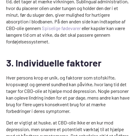
tid, det tager at mærke virkningen. Sublingual administration,
hvor du placerer olien under tungen og holder den der i et
minut, før du sluger den, giver mulighed for hurtigere
absorption i blodbanen. På den anden side kan indtagelse af
CBD-olie gennem
Spiselige fødevarer
eller kapsler kan være
længere tid om at virke, da det skal passere gennem
fordøjelsessystemet.
3. Individuelle faktorer
Hver persons krop er unik, og faktorer som stofskifte,
kropsvægt og generel sundhed kan påvirke, hvor lang tid det
tager for CBD-olie at hjælpe mod depression. Nogle personer
kan opleve lindring inden for et par dage, mens andre kan have
brug for flere ugers konsekvent brug for at mærke
forbedringer i deres symptomer.
Det er vigtigt at huske, at CBD-olie ikke er en kur mod
depression, men snarere et potentielt værktøj til at hjælpe
med at håndtere symptomerne. Det anbefales altid at rådføre