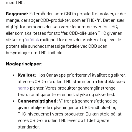
med THC.
Baggrund:
Efterhånden som CBD's popularitet vokser, er der
mange, der søger CBD-produkter, som er THC-fri. Det er især
vigtigt for personer, der kan være følsomme over for THC,
eller som skal testes for stoffer. CBD-olie uden THC giver en
sikker og
juridisk
mulighed for dem, der ønsker at opleve de
potentielle sundhedsmæssige fordele ved CBD uden
bekymringer om THC-indhold.
Nøgleprincipper:
Kvalitet:
Hos Canavape prioriterer vi kvalitet og sikrer,
at vores CBD-olie uden THC stammer fra førsteklasses
hamp
planter. Vores produkter gennemgår strenge
tests for at garantere renhed, styrke og sikkerhed.
Gennemsigtighed:
Vi tror på gennemsigtighed og
giver detaljerede oplysninger om CBD-indholdet og
THC-niveauerne i vores produkter. Du kan stole på, at
vores CBD-olie uden THC lever op til de højeste
standarder.