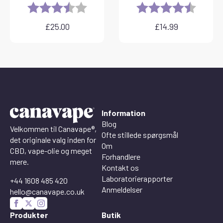
Rating:
3.8 out of 5 stars
Rating:
4.6 out 
£
25.00
£
14.99
Information
Blog
Velkommen til Canavape®,
Ofte stillede spørgsmål
det originale valg inden for
Om
CBD, vape-olie og meget
Forhandlere
mere.
Kontakt os
Laboratorierapporter
+44 1608 485 420
Anmeldelser
hello@canavape.co.uk
Produkter
Butik