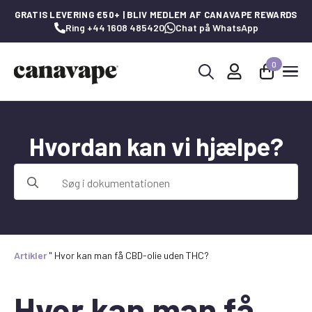
GRATIS LEVERING £50+ | BLIV MEDLEM AF CANAVAPE REWARDS
Ring +44 1608 485420
Chat på WhatsApp
0
Søg
efter:
Hvordan kan vi hjælpe?
Søg
efter:
Artikler
"
Hvor kan man få CBD-olie uden THC?
Hvor kan man få