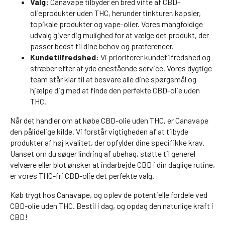
Valg:
Canavape tilbyder en bred vifte af CBD-
olieprodukter uden THC, herunder tinkturer, kapsler,
topikale produkter og vape-olier. Vores mangfoldige
udvalg giver dig mulighed for at vælge det produkt, der
passer bedst til dine behov og præferencer.
Kundetilfredshed:
Vi prioriterer kundetilfredshed og
stræber efter at yde enestående service. Vores dygtige
team står klar til at besvare alle dine spørgsmål og
hjælpe dig med at finde den perfekte CBD-olie uden
THC.
Når det handler om at købe CBD-olie uden THC, er Canavape
den pålidelige kilde. Vi forstår vigtigheden af at tilbyde
produkter af høj kvalitet, der opfylder dine specifikke krav.
Uanset om du søger lindring af ubehag, støtte til generel
velvære eller blot ønsker at indarbejde CBD i din daglige rutine,
er vores THC-fri CBD-olie det perfekte valg.
Køb trygt hos Canavape, og oplev de potentielle fordele ved
CBD-olie uden THC. Bestil i dag, og opdag den naturlige kraft i
CBD!