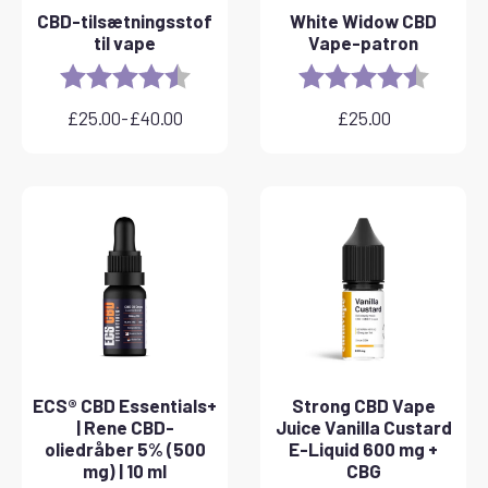
CBD-tilsætningsstof
White Widow CBD
til vape
Vape-patron
Rating:
4.8 out of 5 stars
Rating:
4.6 out 
£
25.00
-
£
40.00
£
25.00
Prisinterval:
£25.00
til
£40.00
ECS® CBD Essentials+
Strong CBD Vape
| Rene CBD-
Juice Vanilla Custard
oliedråber 5% (500
E-Liquid 600 mg +
mg) | 10 ml
CBG