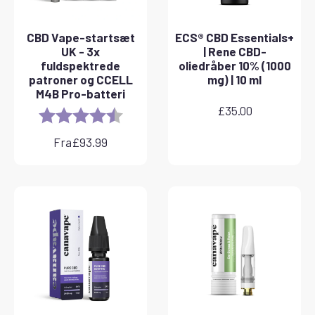
CBD Vape-startsæt
ECS® CBD Essentials+
UK - 3x
| Rene CBD-
fuldspektrede
oliedråber 10% (1000
patroner og CCELL
mg) | 10 ml
M4B Pro-batteri
£
35.00
Rating:
4.8 out of 5 stars
Fra
£
93.99