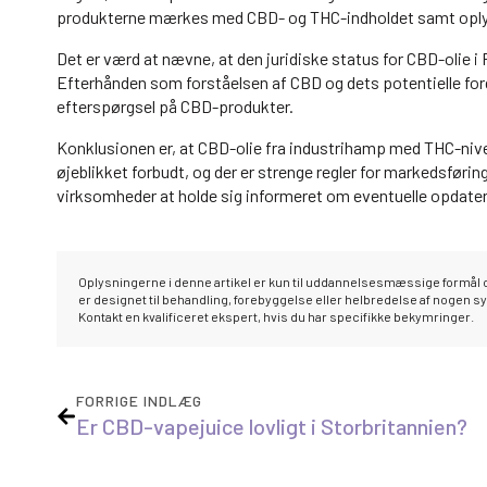
produkterne mærkes med CBD- og THC-indholdet samt oplys
Det er værd at nævne, at den juridiske status for CBD-olie i
Efterhånden som forståelsen af CBD og dets potentielle ford
efterspørgsel på CBD-produkter.
Konklusionen er, at CBD-olie fra industrihamp med THC-niveau
øjeblikket forbudt, og der er strenge regler for markedsføri
virksomheder at holde sig informeret om eventuelle opdatering
Oplysningerne i denne artikel er kun til uddannelsesmæssige formål o
er designet til behandling, forebyggelse eller helbredelse af nogen 
Kontakt en kvalificeret ekspert, hvis du har specifikke bekymringer.
FORRIGE INDLÆG
Er CBD-vapejuice lovligt i Storbritannien?