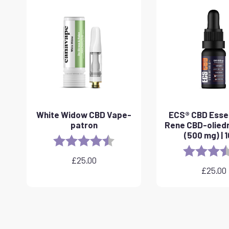
White Widow CBD Vape-
ECS® CBD Essen
patron
Rene CBD-olied
(500 mg) | 1
Rating:
4.6 out of 5 stars
Rating:
£
25.00
£
25.00