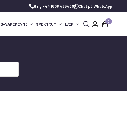
Ring +44 1608 485420
Chat på WhatsApp
0
BD-VAPEPENNE
SPEKTRUM
LÆR
Søg
efter: