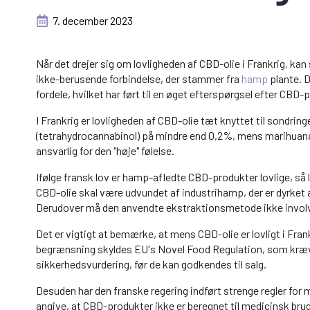
7. december 2023
Når det drejer sig om lovligheden af CBD-olie i Frankrig, kan
ikke-berusende forbindelse, der stammer fra
hamp
plante. D
fordele, hvilket har ført til en øget efterspørgsel efter CBD-
I Frankrig er lovligheden af CBD-olie tæt knyttet til sond
(tetrahydrocannabinol) på mindre end 0,2%, mens marihuana 
ansvarlig for den "høje" følelse.
Ifølge fransk lov er hamp-afledte CBD-produkter lovlige, så 
CBD-olie skal være udvundet af industrihamp, der er dyrke
Derudover må den anvendte ekstraktionsmetode ikke involver
Det er vigtigt at bemærke, at mens CBD-olie er lovligt i Frank
begrænsning skyldes EU's Novel Food Regulation, som kræve
sikkerhedsvurdering, før de kan godkendes til salg.
Desuden har den franske regering indført strenge regler fo
angive, at CBD-produkter ikke er beregnet til medicinsk b