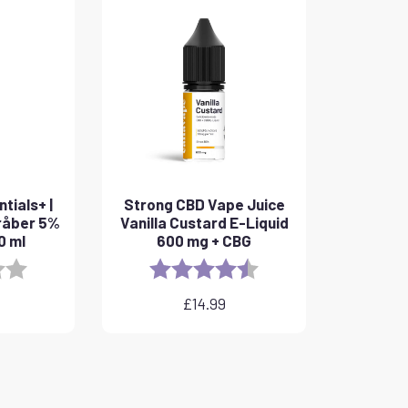
tials+ |
Strong CBD Vape Juice
råber 5%
Vanilla Custard E-Liquid
0 ml
600 mg + CBG
3.8 out of 5 stars
Rating:
4.6 out of 5 stars
£
14.99