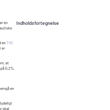
Indholdsfortegnelse
er en
peutiske
d en
THC
 er
om, at
 på 0,2%.
nnemgå en
tydeligt
r skal