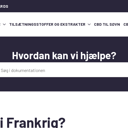
ARDS
R
TILSÆTNINGSSTOFFER OG EKSTRAKTER
CBD TIL SØVN
C
Hvordan kan vi hjælpe?
 i Frankrig?