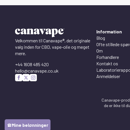
Information
Blog
Velkommen til Canavape®, det originale
Ofte stillede spø
valg inden for CBD, vape-olie og meget
Om
mere.
Forhandlere
Kontakt os
+44 1608 485 420
Laboratorierappo
hello@canavape.co.uk
Anmeldelser
Canavape-produk
de er ikke til
Mine belønninger