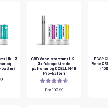
æt UK - 3
CBD Vape-startsæt UK -
ECS® CB
ner og
3x fuldspektrede
Rene CBD
-batteri
patroner og CCELL M4B
(100
Pro-batteri
99
Rating:
4.8 out of 5 stars
Fra
£
93.99