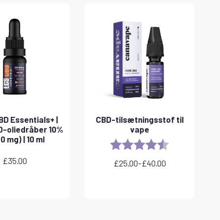
D Essentials+ |
CBD-tilsætningsstof til
-oliedråber 10%
vape
0 mg) | 10 ml
Rating:
4.8 out of 5 sta
£
35.00
£
25.00
-
£
40.00
Prisinterval:
£25.00
til
£40.00