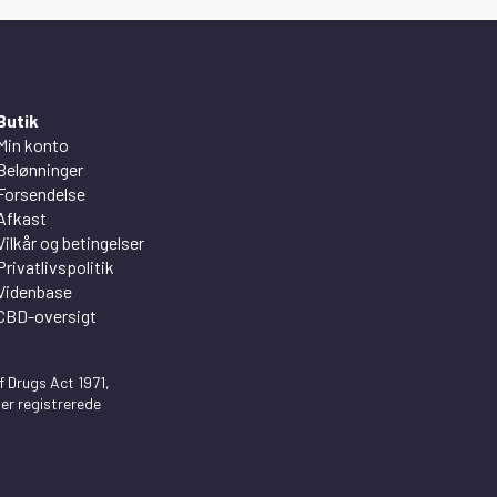
Butik
Min konto
Belønninger
Forsendelse
Afkast
Vilkår og betingelser
Privatlivspolitik
Videnbase
CBD-oversigt
 Drugs Act 1971,
er registrerede