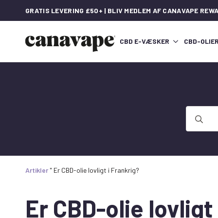
GRATIS LEVERING £50+ | BLIV MEDLEM AF CANAVAPE REW
CBD E-VÆSKER
CBD-OLIE
Søg
efter:
Artikler
"
Er CBD-olie lovligt i Frankrig?
Er CBD-olie lovligt