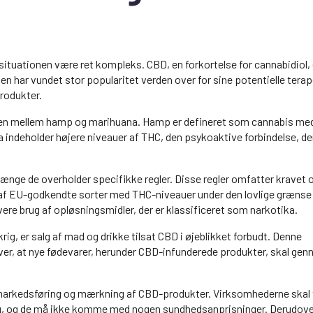
 situationen være ret kompleks. CBD, en forkortelse for cannabidiol, 
en har vundet stor popularitet verden over for sine potentielle tera
produkter.
ringen mellem hamp og marihuana. Hamp er defineret som cannabis me
indeholder højere niveauer af THC, den psykoaktive forbindelse, der
længe de overholder specifikke regler. Disse regler omfatter kravet 
t af EU-godkendte sorter med THC-niveauer under den lovlige grænse
e brug af opløsningsmidler, der er klassificeret som narkotika.
rig, er salg af mad og drikke tilsat CBD i øjeblikket forbudt. Denne
r, at nye fødevarer, herunder CBD-infunderede produkter, skal ge
r markedsføring og mærkning af CBD-produkter. Virksomhederne skal 
rug, og de må ikke komme med nogen sundhedsanprisninger. Derudove