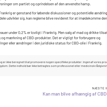
ninger om partiet og oprindelsen af den anvendte hamp.
 Frankrig er genstand for løbende diskussioner og potentielle ændring
ele udvikler sig, kan reglerne blive revideret for at imødekomme de
er under 0,2% er lovligt i Frankrig. Men salg af mad og drikke tilsat
ng og mærkning af CBD-produkter. Det er vigtigt for forbrugere og
er eller ændringer i den juridiske status for CBD-olie i Frankrig.
g er ikke beregnet til at promovere nogen specifikke produkter. Ingen af vores pr
sygdom. Dette indhold bør ikke betragtes som professionel eller medicinsk rådgivni
NÆSTE 
Kan man blive afhængig af CBD