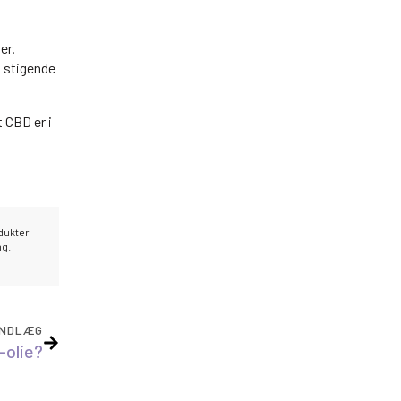
er.
n stigende
 CBD er i
odukter
ng.
INDLÆG
-olie?