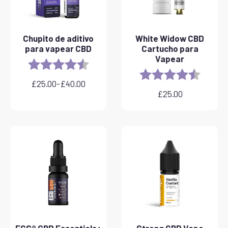
Chupito de aditivo
White Widow CBD
para vapear CBD
Cartucho para
Vapear
Rating:
4.8 out of 5 stars
Rating:
4.6 out 
£
25.00
-
£
40.00
Rango
£
25.00
de
precios:
desde
£25.00
hasta
£40.00