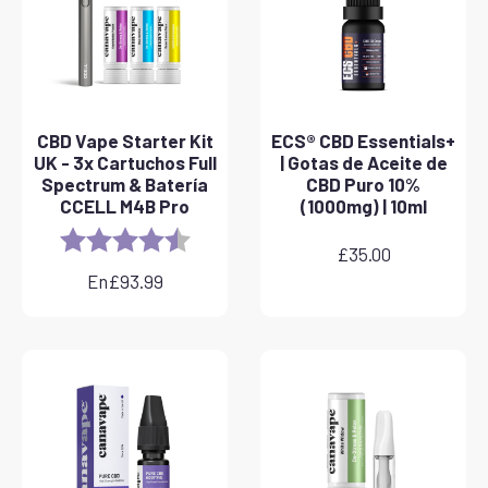
CBD Vape Starter Kit
ECS® CBD Essentials+
UK - 3x Cartuchos Full
| Gotas de Aceite de
Spectrum & Batería
CBD Puro 10%
CCELL M4B Pro
(1000mg) | 10ml
Rating:
4.8 out of 5 stars
£
35.00
En
£
93.99