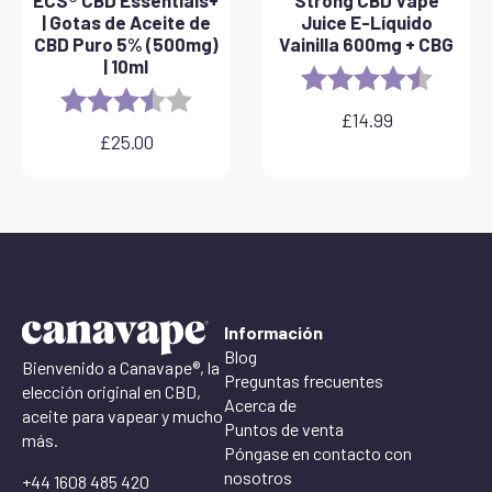
ECS® CBD Essentials+
Strong CBD Vape
| Gotas de Aceite de
Juice E-Líquido
CBD Puro 5% (500mg)
Vainilla 600mg + CBG
| 10ml
Rating:
4.6 out 
Rating:
3.8 out of 5 stars
£
14.99
£
25.00
Información
Blog
Bienvenido a Canavape®, la
Preguntas frecuentes
elección original en CBD,
Acerca de
aceite para vapear y mucho
Puntos de venta
más.
Póngase en contacto con
nosotros
+44 1608 485 420