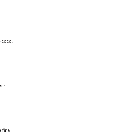
e coco.
 se
a fina