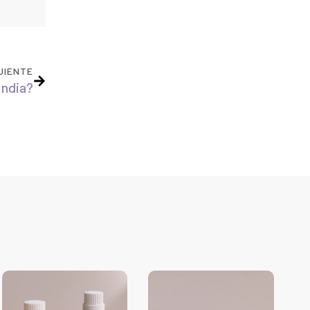
UIENTE
India?