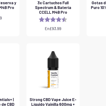
Reserva y
3x Cartuchos Full
Gotas d
M4B Pro
Spectrum & Batería
Puro 10%
CCELL M4B Pro
99
Rating:
4.8 out of 5 stars
En
£
93.99
tials+ |
Strong CBD Vape Juice E-
e de CBD
Líquido Vainilla 600mg +