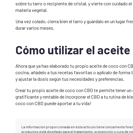
sobre tu tarro o recipiente de cristal, y vierte con cuidado 
materia vegetal.
Una vez colado, cierra bien el tarro y guárdalo en un lugar 
durar varios meses.
Cómo utilizar el aceit
Ahora que ya has elaborado tu propio aceite de coco con CB
cocina, añádelo a tus recetas favoritas o aplícalo de forma
y ajustar la dosis según tus necesidades y preferencias.
Crear tu propio aceite de coco con CBD te permite tener un c
gratificante y rentable de incorporar el CBD a tu rutina de b
coco con CBD puede aportar a tu vida!
La información proporcionada en este artículo tiene únicamente fin
productos está diseñado para el tratamiento, prevención o cura de 