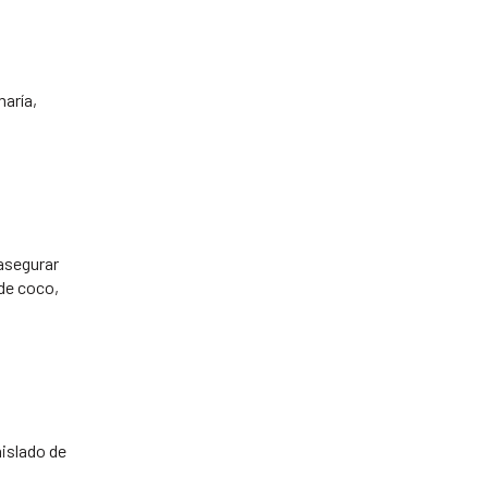
maría,
 asegurar
 de coco,
aislado de