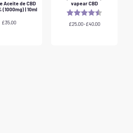
e Aceite de CBD
vapear CBD
 (1000mg) | 10ml
Rating:
4.8 out of 5 sta
£
35.00
£
25.00
-
£
40.00
Rango
de
precios:
desde
£25.00
hasta
£40.00