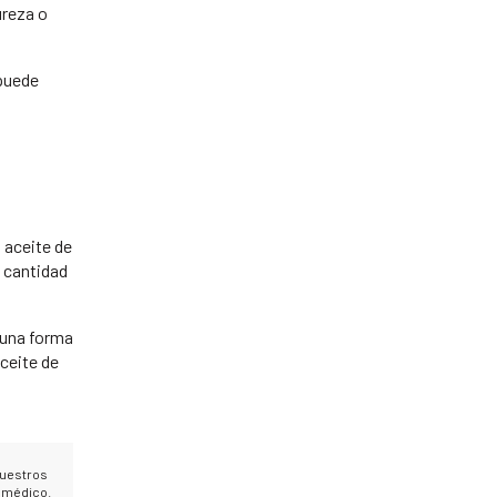
ureza o
 puede
 aceite de
a cantidad
s una forma
aceite de
nuestros
o médico.