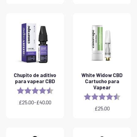
Chupito de aditivo
White Widow CBD
para vapear CBD
Cartucho para
Vapear
Rating:
4.8 out of 5 stars
Rating:
4.6 out 
£
25.00
-
£
40.00
Rango
£
25.00
de
precios:
desde
£25.00
hasta