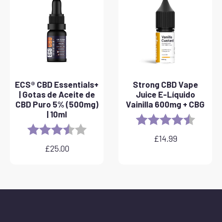
£40.00
ECS® CBD Essentials+
Strong CBD Vape
| Gotas de Aceite de
Juice E-Líquido
CBD Puro 5% (500mg)
Vainilla 600mg + CBG
| 10ml
Rating:
4.6 out 
Rating:
3.8 out of 5 stars
£
14.99
£
25.00