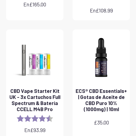
En
£
165.00
En
£
108.99
CBD Vape Starter Kit
ECS® CBD Essentials+
UK - 3x Cartuchos Full
| Gotas de Aceite de
Spectrum & Batería
CBD Puro 10%
CCELL M4B Pro
(1000mg) | 10ml
Rating:
4.8 out of 5 stars
£
35.00
En
£
93.99