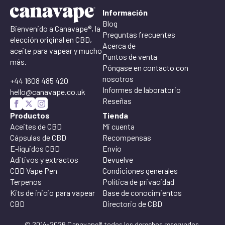
Información
Blog
Bienvenido a Canavape®, la
Preguntas frecuentes
elección original en CBD,
Acerca de
aceite para vapear y mucho
Puntos de venta
más.
Póngase en contacto con
nosotros
+44 1608 485 420
Informes de laboratorio
hello@canavape.co.uk
Reseñas
Productos
Tienda
Aceites de CBD
Mi cuenta
Cápsulas de CBD
Recompensas
E-líquidos CBD
Envío
Aditivos y extractos
Devuelve
CBD Vape Pen
Condiciones generales
Terpenos
Política de privacidad
Kits de inicio para vapear
Base de conocimientos
CBD
Directorio de CBD
© 2014-2026 Canavape® todos los derechos reservados.