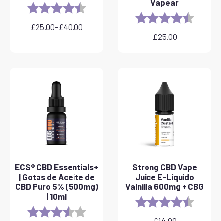
Vapear
Rating:
4.8 out of 5 stars
Rating:
4.6 out 
£
25.00
-
£
40.00
Rango
£
25.00
de
precios:
desde
£25.00
hasta
£40.00
ECS® CBD Essentials+
Strong CBD Vape
| Gotas de Aceite de
Juice E-Líquido
CBD Puro 5% (500mg)
Vainilla 600mg + CBG
| 10ml
Rating:
4.6 out 
Rating:
3.8 out of 5 stars
£
14.99