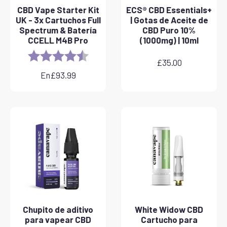
CBD Vape Starter Kit
ECS® CBD Essentials+
UK - 3x Cartuchos Full
| Gotas de Aceite de
Spectrum & Batería
CBD Puro 10%
CCELL M4B Pro
(1000mg) | 10ml
Rating:
4.8 out of 5 stars
£
35.00
En
£
93.99
Chupito de aditivo
White Widow CBD
para vapear CBD
Cartucho para