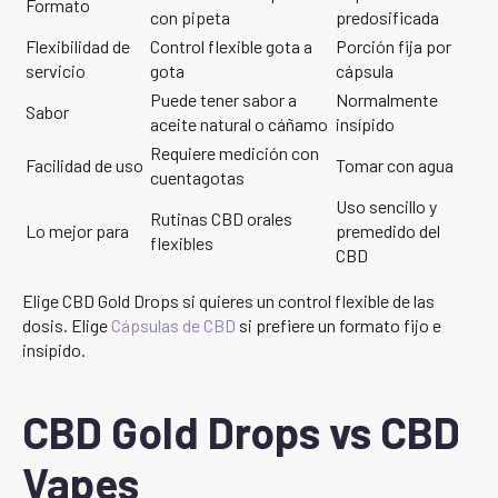
Formato
con pipeta
predosificada
Flexibilidad de
Control flexible gota a
Porción fija por
servicio
gota
cápsula
Puede tener sabor a
Normalmente
Sabor
aceite natural o cáñamo
insípido
Requiere medición con
Facilidad de uso
Tomar con agua
cuentagotas
Uso sencillo y
Rutinas CBD orales
Lo mejor para
premedido del
flexibles
CBD
Elige CBD Gold Drops si quieres un control flexible de las
dosis. Elige
Cápsulas de CBD
si prefiere un formato fijo e
insípido.
CBD Gold Drops vs CBD
Vapes