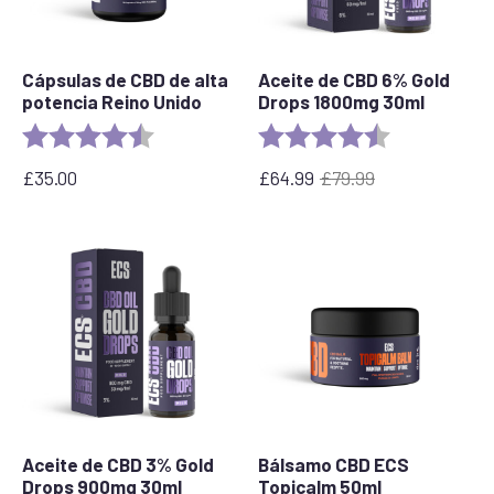
Cápsulas de CBD de alta
Aceite de CBD 6% Gold
potencia Reino Unido
Drops 1800mg 30ml
Rating:
4.8 out of 5 stars
Rating:
4.4 out of 5 s
£
35.00
£
64.99
£
79.99
El
El
precio
precio
original
actual
era:
es:
79,99
£64.99.
£.
Aceite de CBD 3% Gold
Bálsamo CBD ECS
Drops 900mg 30ml
Topicalm 50ml