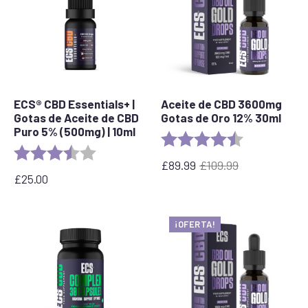
ECS® CBD Essentials+ |
Aceite de CBD 3600mg
Gotas de Aceite de CBD
Gotas de Oro 12% 30ml
Puro 5% (500mg) | 10ml
Rating:
4.7 out of 5 s
Rating:
3.8 out of 5 stars
£
89.99
£
109.99
El
El
£
25.00
precio
precio
original
actual
era:
es:
¡OFERTA!
£109.99.
£89.99.