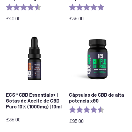
Rating:
4.9 out of 5 stars
Rating:
5.0 out of 5 s
£
40.00
£
35.00
ECS® CBD Essentials+ |
Cápsulas de CBD de alta
Gotas de Aceite de CBD
potencia x90
Puro 10% (1000mg) | 10ml
Rating:
4.8 out of 5 s
£
35.00
£
95.00