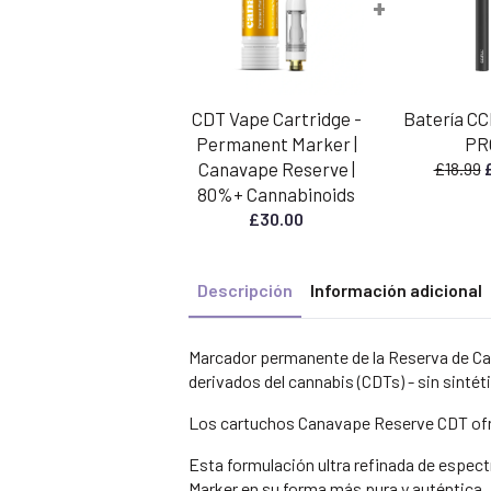
+
CDT Vape Cartridge -
Batería C
Permanent Marker |
PR
E
Canavape Reserve |
£
18.99
p
80%+ Cannabinoids
o
£
30.00
e
£
Descripción
Información adicional
Marcador permanente de la Reserva de 
derivados del cannabis (CDTs) - sin sintéti
Los cartuchos Canavape Reserve CDT of
Esta formulación ultra refinada de espe
Marker en su forma más pura y auténtica.