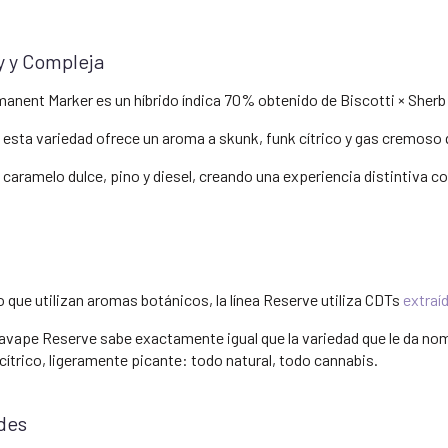
ky y Compleja
rmanent Marker es un híbrido índica 70% obtenido de Biscotti × Sherb
 esta variedad ofrece un aroma a skunk, funk cítrico y gas cremoso q
caramelo dulce, pino y diesel, creando una experiencia distintiva co
o que utilizan aromas botánicos, la línea Reserve utiliza CDTs
extraí
vape Reserve sabe exactamente igual que la variedad que le da nomb
cítrico, ligeramente picante: todo natural, todo cannabis.
des