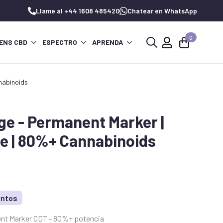
Llame al +44 1608 485420
Chatear en WhatsApp
0
ENS CBD
ESPECTRO
APRENDA
Buscar:
nabinoids
ge - Permanent Marker |
e | 80%+ Cannabinoids
untos
nt Marker CDT - 80%+ potencia