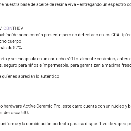
e nuestra base de aceite de resina viva - entregando un espectro 
V,
CBN
THCV
abinoide poco común presente pero no detectado en los COA típicos 
ucho cuerpo.
 más de 82%
orio y se encapsula en un cartucho 510 totalmente cerámico, antes 
, seguro para niños e impermeable, para garantizar la máxima fresc
quienes aprecian lo auténtico.
 o hardware Active Ceramic Pro, este carro cuenta con un núcleo y 
r de rosca 510.
 uniforme y la combinación perfecta para su dispositivo de vapeo pr