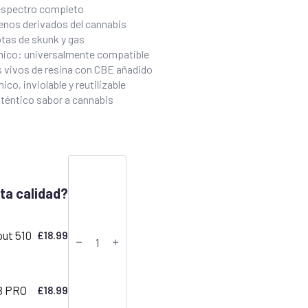
espectro completo
penos derivados del cannabis
otas de skunk y gas
mico: universalmente compatible
s vivos de resina con CBE añadido
o, inviolable y reutilizable
auténtico sabor a cannabis
CDT
Vape
Cartridge
ta calidad?
-
Permanent
Marker
|
out 510
£
18.99
Canavape
Reserve
|
80%+
Cannabinoids
B PRO
£
18.99
cantidad