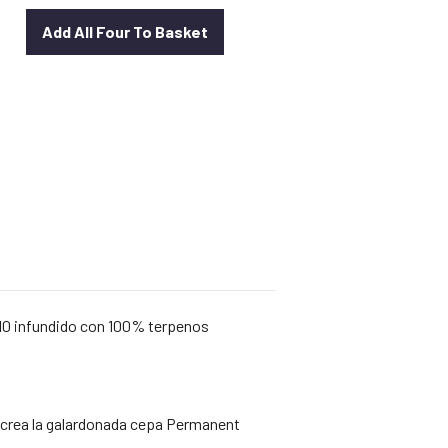
Add All Four To Basket
io
al
40.
10 infundido con 100% terpenos
ecrea la galardonada cepa Permanent