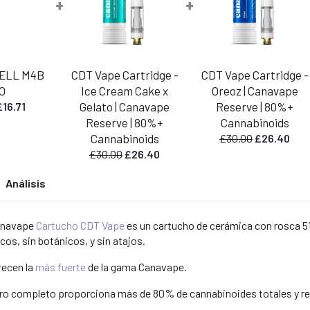
+
+
CELL M4B
CDT Vape Cartridge -
CDT Vape Cartridge -
O
Ice Cream Cake x
Oreoz | Canavape
l
El
£
16.71
Gelato | Canavape
Reserve | 80%+
recio
precio
Reserve | 80%+
Cannabinoids
riginal
actual
El
El
Cannabinoids
£
30.00
£
26.40
ra:
es:
precio
prec
El
El
£
30.00
£
26.40
18.99.
£16.71.
original
actu
precio
precio
Análisis
era:
es:
original
actual
£30.00.
£26.
era:
es:
£30.00.
£26.40.
Canavape
Cartucho CDT Vape
es un cartucho de cerámica con rosca 5
cos, sin botánicos, y sin atajos.
recen la
más fuerte
de la gama Canavape.
ctro completo proporciona más de 80% de cannabinoides totales y r