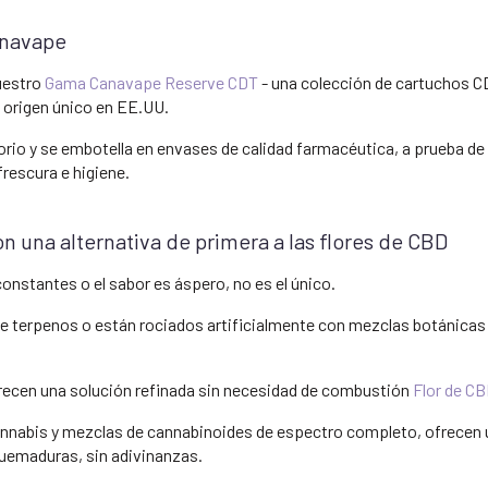
anavape
uestro
Gama Canavape Reserve CDT
- una colección de cartuchos CD
 origen único en EE.UU.
orio y se embotella en envases de calidad farmacéutica, a prueba de
rescura e higiene.
n una alternativa de primera a las flores de CBD
onstantes o el sabor es áspero, no es el único.
 terpenos o están rociados artificialmente con mezclas botánicas
ecen una solución refinada sin necesidad de combustión
Flor de C
annabis y mezclas de cannabinoides de espectro completo, ofrecen 
quemaduras, sin adivinanzas.