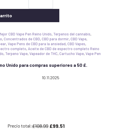
arrito
Mejor CBD Vape Pen Reino Unido
,
Terpenos del cannabis
,
do
,
Concentrados de CBD
,
CBD para dormir
,
CBD Vape
,
pear
,
Vape Pens de CBD para la ansiedad
,
CBD Vapes
,
ectro completo
,
Aceite de CBD de espectro completo Reino
ido
,
Terpeno Vape
,
Vapeador de THC
,
Cartucho Vape
,
Vape Pen
ino Unido para compras superiores a 50 £.
 5.0 out of 5 stars
Date:
10.11.2025
£108.99
£99.51
Precio total: