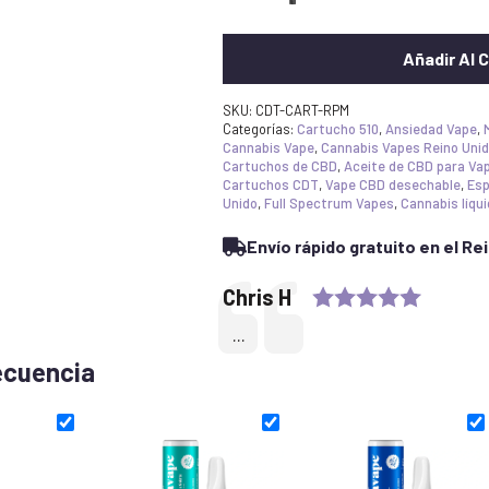
Añadir Al C
SKU:
CDT-CART-RPM
Categorías:
Cartucho 510
,
Ansiedad Vape
,
Cannabis Vape
,
Cannabis Vapes Reino Uni
Cartuchos de CBD
,
Aceite de CBD para Va
Cartuchos CDT
,
Vape CBD desechable
,
Esp
Unido
,
Full Spectrum Vapes
,
Cannabis líqu
Envío rápido gratuito en el Re
Rating:
Testimonial
Author:
Chris H
Text:
...
ecuencia