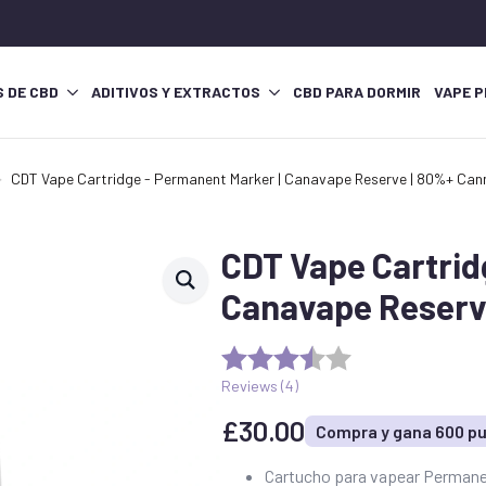
S DE CBD
ADITIVOS Y EXTRACTOS
CBD PARA DORMIR
VAPE P
CDT Vape Cartridge - Permanent Marker | Canavape Reserve | 80%+ Can
CDT Vape Cartrid
Canavape Reserv
Reviews (
4
)
£
30.00
Compra y gana 600 p
Cartucho para vapear Permane