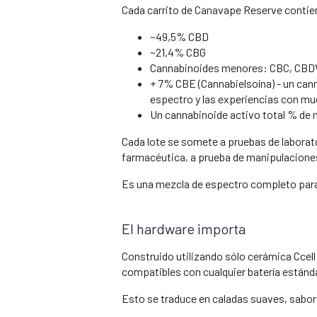
Cada carrito de Canavape Reserve contien
~49,5% CBD
~21,4% CBG
Cannabinoides menores: CBC, CBD
+ 7% CBE (Cannabielsoína) - un cann
espectro y las experiencias con m
Un cannabinoide activo total % de
Cada lote se somete a pruebas de laborat
farmacéutica, a prueba de manipulaciones
Es una mezcla de espectro completo para 
El hardware importa
Construido utilizando sólo cerámica Ccell
compatibles con cualquier batería estánda
Esto se traduce en caladas suaves, sabor