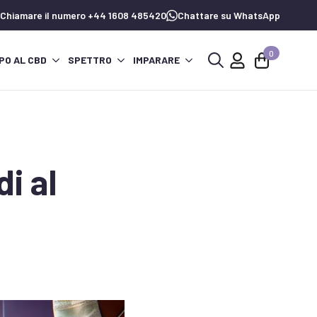
Chiamare il numero +44 1608 485420
Chattare su WhatsApp
0
PO AL CBD
SPETTRO
IMPARARE
Ricerca
per:
di al