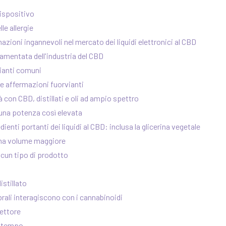
ispositivo
e allergie
azioni ingannevoli nel mercato dei liquidi elettronici al CBD
amentata dell'industria del CBD
ianti comuni
e affermazioni fuorvianti
à con CBD, distillati e oli ad ampio spettro
 una potenza così elevata
enti portanti dei liquidi al CBD: inclusa la glicerina vegetale
 ma volume maggiore
scun tipo di prodotto
istillato
brali interagiscono con i cannabinoidi
cettore
l tempo