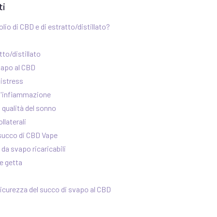
ti
olio di CBD e di estratto/distillato?
tto/distillato
svapo al CBD
istress
e l'infiammazione
 qualità del sonno
llaterali
l succo di CBD Vape
 da svapo ricaricabili
e getta
sicurezza del succo di svapo al CBD