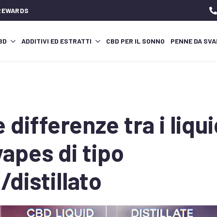
 REWARDS
CBD
ADDITIVI ED ESTRATTI
CBD PER IL SONNO
PENNE DA SVA
 differenze tra i liqui
vapes di tipo
/distillato