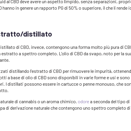
quid al CBD deve avere un aspetto limpido, senza separazioni, propri
BD hanno in genere un rapporto PG di 50% o superiore, il che li rende id
stratto/distillato
 distillato di CBD, invece, contengono una forma molto più pura di CB
n estratto a spettro completo. L'olio di CBD da svapo, noto per la su
ante.
zzati distillando l'estratto di CBD per rimuovere le impurità, ottene
tti a base di olio di CBD sono disponibili in varie forme e usi e sono
tori. I distillati possono essere in cartucce o penne monouso, che s
otto.
turale di cannabis o un aroma chimico.
odore
a seconda del tipo di 
napa di derivazione naturale che contengono uno spettro completo di 