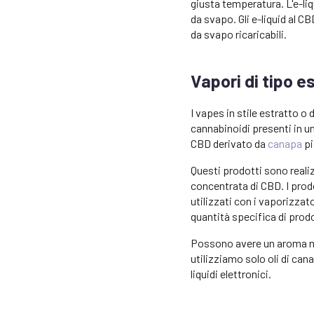
giusta temperatura. L'e-li
da svapo. Gli e-liquid al C
da svapo ricaricabili.
Vapori di tipo e
I vapes in stile estratto o
cannabinoidi presenti in u
CBD derivato da
canapa
pi
Questi prodotti sono reali
concentrata di CBD. I prodo
utilizzati con i vaporizza
quantità specifica di prod
Possono avere un aroma na
utilizziamo solo oli di ca
liquidi elettronici.