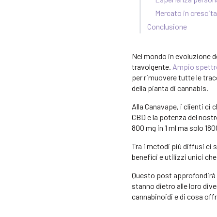
Mercato in crescit
Conclusione
Nel mondo in evoluzione d
travolgente.
Ampio spettr
per rimuovere tutte le trac
della pianta di cannabis.
Alla Canavape, i clienti ci
CBD e la potenza del nostr
800 mg in 1 ml ma solo 180
Tra i metodi più diffusi ci 
benefici e utilizzi unici c
Questo post approfondirà le 
stanno dietro alle loro div
cannabinoidi e di cosa offr