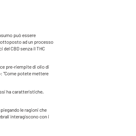
consumo può essere
 sottoposto ad un processo
ci del CBD senza il THC
ce pre-riempite di olio di
pio: "Come potete mettere
essi ha caratteristiche,
 spiegando le ragioni che
ebrali interagiscono con i