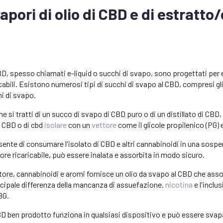
apori di olio di CBD e di estratto/
BD, spesso chiamati e-liquid o succhi di svapo, sono progettati per e
icabili. Esistono numerosi tipi di succhi di svapo al CBD, compresi gli
i di svapo.
he si tratti di un succo di svapo di CBD puro o di un distillato di CBD
 CBD o di cbd
isolare
con un
vettore
come il glicole propilenico (PG) e
te di consumare l'isolato di CBD e altri cannabinoidi in una sospen
ore ricaricabile, può essere inalata e assorbita in modo sicuro.
tore, cannabinoidi e aromi fornisce un olio da svapo al CBD che as
ncipale differenza della mancanza di assuefazione.
nicotina
e l'inclu
BG.
CBD ben prodotto funziona in qualsiasi dispositivo e può essere svap