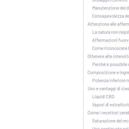
Manutenzione del d
Consapevolezza dell
Attenzione alle afferm
La natura non regol
Affermazioni fuorv
Come riconoscere l
Ottenere alte intensit
Perché è possibile
Composizione e ingredi
Potenza inferiore
Uso e vantaggi di cia
Liquidi CBD
Vapori di estratto/d
Come i recettori cere
Saturazione del re
Uso continuato ne