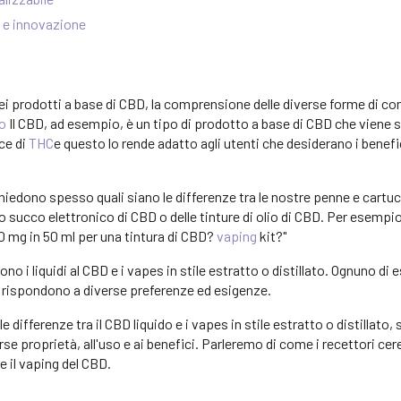
a e innovazione
ei prodotti a base di CBD, la comprensione delle diverse forme di 
o
Il CBD, ad esempio, è un tipo di prodotto a base di CBD che viene
ce di
THC
e questo lo rende adatto agli utenti che desiderano i benefi
 chiedono spesso quali siano le differenze tra le nostre penne e cartuc
o succo elettronico di CBD o delle tinture di olio di CBD. Per esem
0 mg in 50 ml per una tintura di CBD?
vaping
kit?"
sono i liquidi al CBD e i vapes in stile estratto o distillato. Ognuno di 
he rispondono a diverse preferenze ed esigenze.
differenze tra il CBD liquido e i vapes in stile estratto o distillato,
erse proprietà, all'uso e ai benefici. Parleremo di come i recettori cer
e il vaping del CBD.