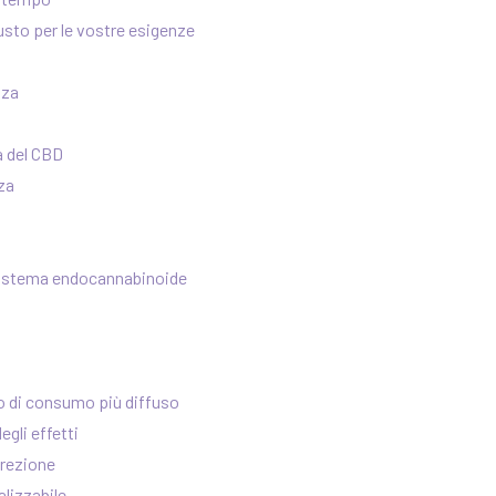
usto per le vostre esigenze
nza
a del CBD
za
l sistema endocannabinoide
o di consumo più diffuso
egli effetti
crezione
lizzabile