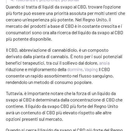
Quando si tratta di liquidi da svapo al CBD, trovare l'opzione
più forte può essere una priorità assoluta per molti utenti che
cercano un'esperienza più potente. Nel Regno Unito, il
mercato dei prodotti a base di CBD è in costante crescita e i
consumatori sono ora alla ricerca del liquido da svapo al CBD
più potente disponibile.
Il CBD, abbreviazione di cannabidiolo, è un composto
derivato dalla pianta di cannabis. È noto per i suoi potenziali
benefici terapeutici, tra cui il sollievo dal dolore,
ansia
riduzione e miglioramento della
dormire
.
Vaping
Il CBD
consente un rapido assorbimento nel flusso sanguigno,
rendendolo un metodo di consumo popolare.
Tuttavia, è importante notare che la forza di un liquido da
svapo al CBD è determinata dalla concentrazione di CBD che
contiene. Il liquido da svapo CBD più forte del Regno Unito
avrà un contenuto di CBD più elevato rispetto alle altre
opzioni presenti sul mercato.
Quando si cerca il liquido da svapo al CBD più forte del Regno