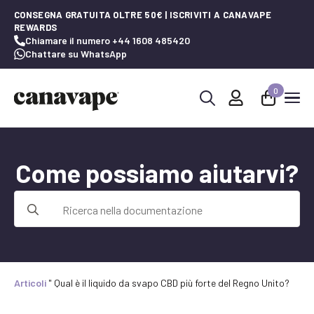
CONSEGNA GRATUITA OLTRE 50€ | ISCRIVITI A CANAVAPE
REWARDS
Chiamare il numero +44 1608 485420
Chattare su WhatsApp
0
Ricerca
per:
Come possiamo aiutarvi?
Ricerca
per:
Articoli
"
Qual è il liquido da svapo CBD più forte del Regno Unito?