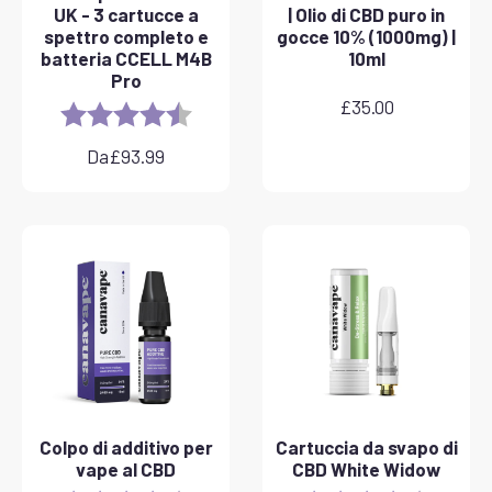
UK - 3 cartucce a
| Olio di CBD puro in
spettro completo e
gocce 10% (1000mg) |
batteria CCELL M4B
10ml
Pro
£
35.00
Rating:
4.8 out of 5 stars
Da
£
93.99
Colpo di additivo per
Cartuccia da svapo di
vape al CBD
CBD White Widow