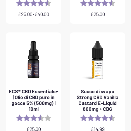
Rating:
4.8 out of 5 stars
Rating:
4.6 out 
£
25.00
-
£
40.00
£
25.00
Fascia
di
prezzo:
da
£25.00
a
£40.00
ECS® CBD Essentials+
Succo di svapo
| Olio di CBD puro in
Strong CBD Vanilla
gocce 5% (500mg) |
Custard E-Liquid
10ml
600mg + CBG
Rating:
3.8 out of 5 stars
Rating:
4.6 out 
£
25.00
£
14.99