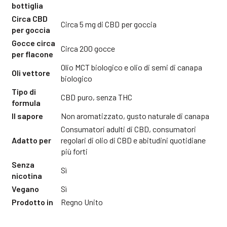
bottiglia
Circa CBD
Circa 5 mg di CBD per goccia
per goccia
Gocce circa
Circa 200 gocce
per flacone
Olio MCT biologico e olio di semi di canapa
Oli vettore
biologico
Tipo di
CBD puro, senza THC
formula
Il sapore
Non aromatizzato, gusto naturale di canapa
Consumatori adulti di CBD, consumatori
Adatto per
regolari di olio di CBD e abitudini quotidiane
più forti
Senza
Sì
nicotina
Vegano
Sì
Prodotto in
Regno Unito