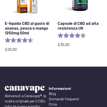
E-liquido CBD al gusto di
Capsule di CBD ad alta
ananas, pesca e mango
resistenza UK
1250mg 50ml
Rating:
4.8 out of 5 
Rating:
4.7 out of 5 stars
£
35.00
£
25.00
Informazioni
Blog
Benvenuti a Canavape®, la
Domande frequenti
scelta originale per il CBD,
Circa
l'olio da svapo e molto