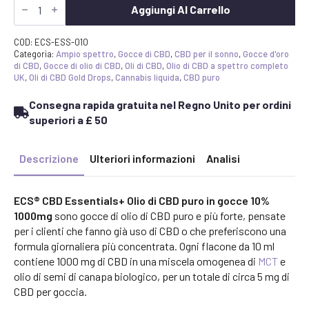
CBD
Aggiungi Al Carrello
Essentials+
|
Olio
COD:
ECS-ESS-010
di
Categoria:
Ampio spettro
,
Gocce di CBD
,
CBD per il sonno
,
Gocce d'oro
CBD
di CBD
,
Gocce di olio di CBD
,
Oli di CBD
,
Olio di CBD a spettro completo
puro
UK
,
Oli di CBD Gold Drops
,
Cannabis liquida
,
CBD puro
in
gocce
Consegna rapida gratuita nel Regno Unito per ordini
10%
(1000mg)
superiori a £ 50
|
10ml
quantità
Descrizione
Ulteriori informazioni
Analisi
ECS® CBD Essentials+ Olio di CBD puro in gocce 10%
1000mg
sono gocce di olio di CBD puro e più forte, pensate
per i clienti che fanno già uso di CBD o che preferiscono una
formula giornaliera più concentrata. Ogni flacone da 10 ml
contiene 1000 mg di CBD in una miscela omogenea di
MCT
e
olio di semi di canapa biologico, per un totale di circa 5 mg di
CBD per goccia.