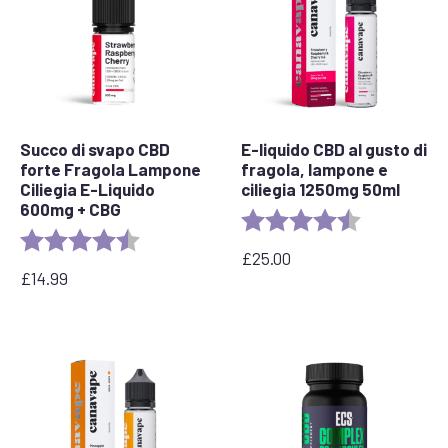
Succo di svapo CBD
E-liquido CBD al gusto di
forte Fragola Lampone
fragola, lampone e
Ciliegia E-Liquido
ciliegia 1250mg 50ml
600mg + CBG
Rating:
4.7 out of 5 
Rating:
4.1 out of 5 stars
£
25.00
£
14.99