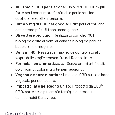
1000 mg di CBD per flacone:
Un olio di CBD 10% più
forte per i consumatori abituali e per le routine
quotidiane ad alta intensità.
Circa 5 mg di CBD per goccia:
Utile per i clienti che
desiderano più CBD con meno gocce.
Oli vettore biologici:
Realizzato con olio MCT
biologico e olio di semi di canapa biologico per una
base di olio omogenea.
Senza THC:
Nessun cannabinoide controllato al di
sopra delle soglie consentite nel Regno Unito.
Formula non aromatizzata:
Senza aromi artificiali,
dolcificanti, coloranti o terpeni aggiunti.
Vegano e senza nicotina:
Un olio di CBD pulito a base
vegetale per uso adulto.
Imbottigliato nel Regno Unito:
Prodotto da ECS®
CBD, parte della più ampia famiglia di prodotti
cannabinoidi Canavape.
Cosa c'è dentro?