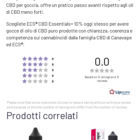
CBD per goccia, offre un pratico passo avanti rispetto agli oli
di CBD meno forti.
Scegliete ECS® CBD Essentials+ 10% oggi stesso per avere
gocce di olio di CBD puro prodotte con chiarezza, coerenza e
competenza sui cannabinoidi dalla famiglia CBD di Canavape
ed ECS®.
0.0
Rating 5 out of 5 stars
votes
0
Rating 4 out of 5 stars
votes
0
Rating 3 out of 5 stars
Rating
votes
0
Rating 2 out of 5 stars
votes
0.0
0
Based on 0 ratings and 0
Rating 1 out of 5 stars
reviews
votes
0
out
of
5
Please note that some customers choose to leave a rating without writing a review,
stars
and because of this the number of ratings will differ from the number of reviews.
Prodotti correlati