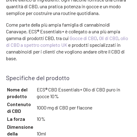
quantità di CBD, una pratica potenza in gocce e un modo
semplice per costruire una routine quotidiana.
Come parte della più ampia famiglia di cannabinoidi
Canavape, ECS® Essentials+ è collegato a una più ampia
gamma di prodotti CBD, tra cui
Gocce di CBD
,
Oli di CBD
,
olio
di CBD a spettro completo UK
e prodotti specializzati in
cannabinoidi per i clienti che vogliono andare oltre il CBD di
base.
Specifiche del prodotto
Nome del
ECS® CBD Essentials+ Olio di CBD puro in
prodotto
gocce 10%
Contenuto
1000 mg di CBD per flacone
di CBD
La forza
10%
Dimensione
della
10ml