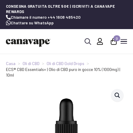
CONSEGNA GRATUITA OLTRE 50€ | ISCRIVITI A CANAVAPE
REWARDS
Chiamare il numero +44 1608 485420
Chattare su WhatsApp
0
Ricerca
per:
Casa
Oli di CBD
Oli di CBD Gold Drops
ECS® CBD Essentials+ | Olio di CBD puro in gocce 10% (1000mg) |
10ml