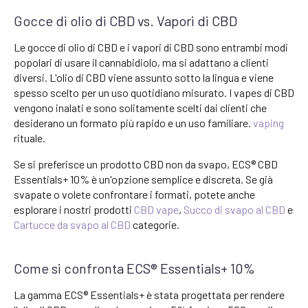
Gocce di olio di CBD vs. Vapori di CBD
Le gocce di olio di CBD e i vapori di CBD sono entrambi modi
popolari di usare il cannabidiolo, ma si adattano a clienti
diversi. L'olio di CBD viene assunto sotto la lingua e viene
spesso scelto per un uso quotidiano misurato. I vapes di CBD
vengono inalati e sono solitamente scelti dai clienti che
desiderano un formato più rapido e un uso familiare.
vaping
rituale.
Se si preferisce un prodotto CBD non da svapo, ECS® CBD
Essentials+ 10% è un'opzione semplice e discreta. Se già
svapate o volete confrontare i formati, potete anche
esplorare i nostri prodotti
CBD vape
,
Succo di svapo al CBD
e
Cartucce da svapo al CBD
categorie.
Come si confronta ECS® Essentials+ 10%
La gamma ECS® Essentials+ è stata progettata per rendere