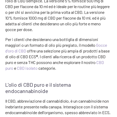
l'olio di CBD semplice. La versione 5% fornisce 500 mg di
CBD per flacone da 10 ml ed è ideale per le routine più leggere
o per chi si avvicina per la prima volta al CBD. La versione
10% fornisce 1000 mg di CBD per flacone da 10 ml, ed è più
adatta ai clienti che desiderano un olio più forte e meno
gocce per dose.
Per i clienti che desiderano una bottiglia di dimensioni
maggiori o un formato di olio più pregiato, il modello
Gocce
d'oro di CBD
offre una selezione più ampia di prodotti a base
di olio di CBD ECS®. I clienti alla ricerca di un prodotto CBD
puro e senza THC possono anche esplorare il nostro
CBD
puro
e
CBD isolato
categorie.
L'olio di CBD puro e il sistema
endocannabinoide
Il CBD, abbreviazione di cannabidiolo, è un cannabinoide non
inebriante presente nella canapa. Interagisce con il sistema
endocannabinoide dell'organismo, spesso abbreviato in ECS,