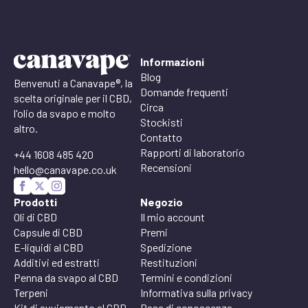
Informazioni
Blog
Benvenuti a Canavape®, la
Domande frequenti
scelta originale per il CBD,
Circa
l'olio da svapo e molto
Stockisti
altro.
Contatto
Rapporti di laboratorio
+44 1608 485 420
Recensioni
hello@canavape.co.uk
Prodotti
Negozio
Oli di CBD
Il mio account
Capsule di CBD
Premi
E-liquidi al CBD
Spedizione
Additivi ed estratti
Restituzioni
Penna da svapo al CBD
Termini e condizioni
Terpeni
Informativa sulla privacy
Kit di avviamento al CBD
Base di conoscenza