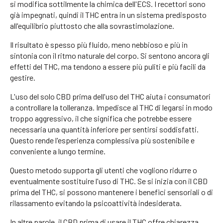
si modifica sottilmente la chimica dell'ECS. I recettori sono
già impegnati, quindi il THC entra in un sistema predisposto
all'equilibrio piuttosto che alla sovrastimolazione.
Il risultato è spesso più fluido, meno nebbioso e più in
sintonia con il ritmo naturale del corpo. Si sentono ancora gli
effetti del THC, ma tendono a essere più puliti e più facili da
gestire.
L'uso del solo CBD prima dell'uso del THC aiuta i consumatori
a controllare la tolleranza. Impedisce al THC di legarsi in modo
troppo aggressivo, il che significa che potrebbe essere
necessaria una quantità inferiore per sentirsi soddisfatti.
Questo rende l'esperienza complessiva più sostenibile e
conveniente a lungo termine.
Questo metodo supporta gli utenti che vogliono ridurre o
eventualmente sostituire l'uso di THC. Se si inizia con il CBD
prima del THC, si possono mantenere i benefici sensoriali o di
rilassamento evitando la psicoattività indesiderata.
In altre parole, il CBD prima di usare il THC offre chiarezza