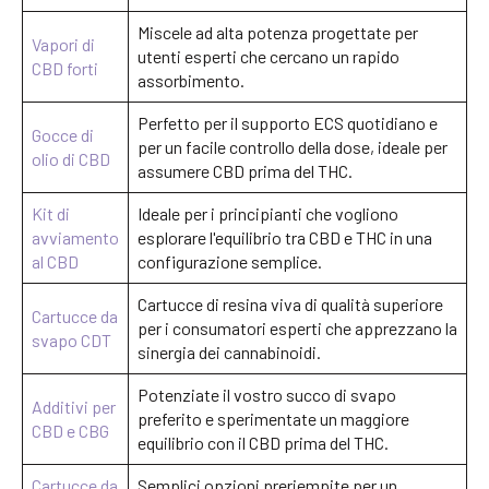
Miscele ad alta potenza progettate per
Vapori di
utenti esperti che cercano un rapido
CBD forti
assorbimento.
Perfetto per il supporto ECS quotidiano e
Gocce di
per un facile controllo della dose, ideale per
olio di CBD
assumere CBD prima del THC.
Kit di
Ideale per i principianti che vogliono
avviamento
esplorare l'equilibrio tra CBD e THC in una
al CBD
configurazione semplice.
Cartucce di resina viva di qualità superiore
Cartucce da
per i consumatori esperti che apprezzano la
svapo CDT
sinergia dei cannabinoidi.
Potenziate il vostro succo di svapo
Additivi per
preferito e sperimentate un maggiore
CBD e CBG
equilibrio con il CBD prima del THC.
Cartucce da
Semplici opzioni preriempite per un