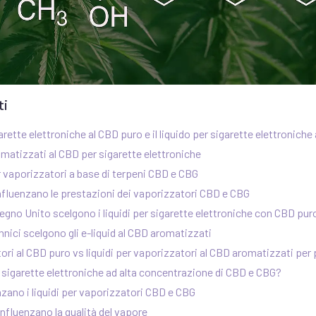
ti
garette elettroniche al CBD puro e il liquido per sigarette elettroniche
omatizzati al CBD per sigarette elettroniche
r vaporizzatori a base di terpeni CBD e CBG
influenzano le prestazioni dei vaporizzatori CBD e CBG
Regno Unito scelgono i liquidi per sigarette elettroniche con CBD pur
annici scelgono gli e-liquid al CBD aromatizzati
ori al CBD puro vs liquidi per vaporizzatori al CBD aromatizzati per 
er sigarette elettroniche ad alta concentrazione di CBD e CBG?
nzano i liquidi per vaporizzatori CBD e CBG
 influenzano la qualità del vapore