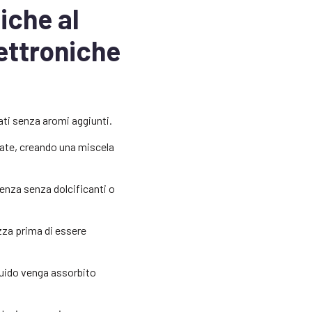
niche al
lettroniche
lati senza aromi aggiunti.
rate, creando una miscela
enza senza dolcificanti o
ezza prima di essere
iquido venga assorbito