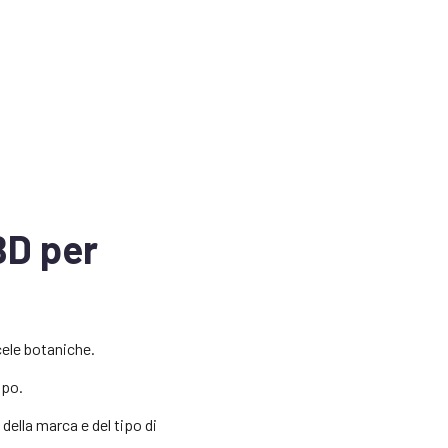
BD per
cele botaniche.
apo.
della marca e del tipo di