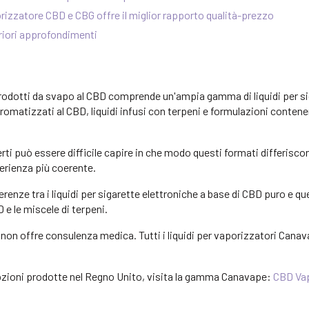
rizzatore CBD e CBG offre il miglior rapporto qualità-prezzo
eriori approfondimenti
prodotti da svapo al CBD comprende un'ampia gamma di liquidi per sig
 aromatizzati al CBD, liquidi infusi con terpeni e formulazioni conten
perti può essere difficile capire in che modo questi formati differis
perienza più coerente.
renze tra i liquidi per sigarette elettroniche a base di CBD puro e que
D e le miscele di terpeni.
 non offre consulenza medica. Tutti i liquidi per vaporizzatori Cana
 opzioni prodotte nel Regno Unito, visita la gamma Canavape:
CBD Va