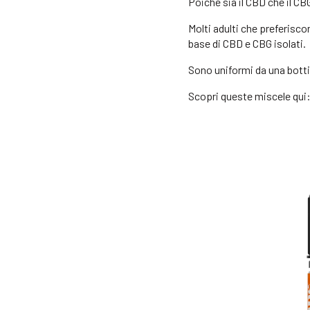
Poiché sia il CBD che il CB
Molti adulti che preferisco
base di CBD e CBG isolati.
Sono uniformi da una bottig
Scopri queste miscele qui