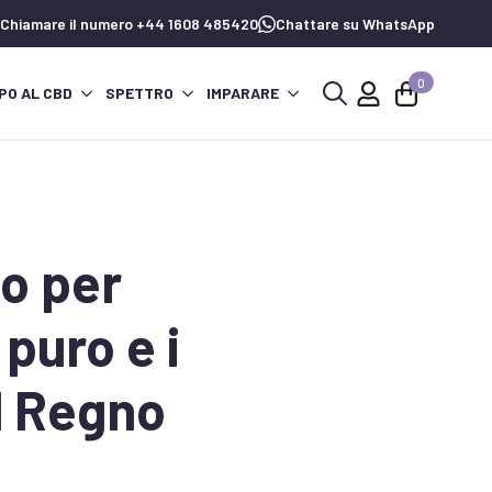
Chiamare il numero +44 1608 485420
Chattare su WhatsApp
0
PO AL CBD
SPETTRO
IMPARARE
Ricerca
per:
do per
puro e i
el Regno