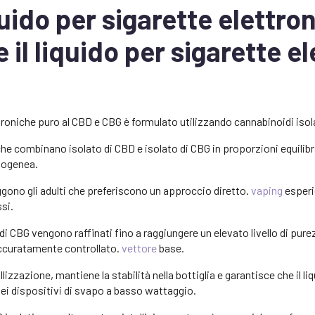
iquido per sigarette elettro
 il liquido per sigarette e
ettroniche puro al CBD e CBG è formulato utilizzando cannabinoidi iso
he combinano isolato di CBD e isolato di CBG in proporzioni equilib
mogenea.
gono gli adulti che preferiscono un approccio diretto.
vaping
esperi
si.
o di CBG vengono raffinati fino a raggiungere un elevato livello di pur
accuratamente controllato.
vettore
base.
lizzazione, mantiene la stabilità nella bottiglia e garantisce che il l
dei dispositivi di svapo a basso wattaggio.