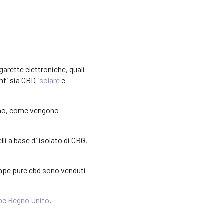
arette elettroniche, quali
enti sia CBD
isolare
e
cono, come vengono
lli a base di isolato di CBG,
vape pure cbd sono venduti
pe Regno Unito
.