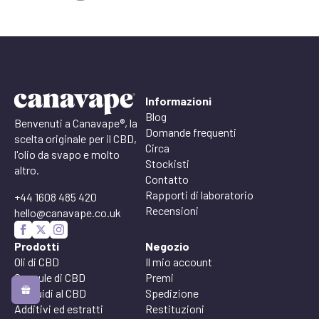
Informazioni
Blog
Benvenuti a Canavape®, la
Domande frequenti
scelta originale per il CBD,
Circa
l'olio da svapo e molto
Stockisti
altro.
Contatto
Rapporti di laboratorio
+44 1608 485 420
Recensioni
hello@canavape.co.uk
Prodotti
Negozio
Oli di CBD
Il mio account
Capsule di CBD
Premi
E-liquidi al CBD
Spedizione
Additivi ed estratti
Restituzioni