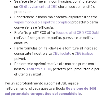
Se siete alle prime armi con il vaping, cominciate con
un
Kit di avviamento al CBD
che unisce semplicità e
prestazioni.
Per ottenere la massima potenza, esplorate il nostro
vapes monouso a spettro completo
progettato per la
convenienza e l'efficacia.
Preferite gli oli? ECS offre
Gocce e oli di CBD ECS Gold
realizzati per garantire qualità, purezza e un sollievo
duraturo.
Per le formulazioni fai-da-te e le forniture all'ingrosso,
consultate il nostro sito
CBD isolato
e
CBG isolato
polveri.
Esplorate le opzioni relative alle materie prime con il
nostro
Distillato di CBD
, perfetto per i produttori o per
gli utenti avanzati.
Per un approfondimento su come il CBD agisce
nell'organismo, si veda questo articolo
Revisione del NIH
sul potenziale terapeutico del cannabidiolo
.