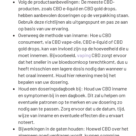
Volg de productaanbevelingen: De meeste CBD-
producten, zoals CBD e-liquid en CBD gold drops,
hebben aanbevolen doseringen op de verpakking staan.
Gebruik deze richtlijnen als uitgangspunt en pas ze aan
op basis van uw ervaring.
Overweeg de methode van inname: Hoe u CBD
consumeert, via CBD vape-olie, CBD e-liquid of CBD
gold drops, kan van invloed zijn op de hoeveelheid die u
moet innemen. Bijvoorbeeld,
vaping
CBD zorgt ervoor
dat het sneller in uw bloedsomloop terechtkomt, dus u
heeft misschien een lagere dosis nodig dan wanneer u
het oraal inneemt. Houd hier rekening mee bij het
bepalen van uw dosering.
Houd een doseringsdagboek bij: Houd uw CBD inname
en symptomen bij in een dagboek. Dit zal u helpen om
eventuele patronen op te merken en uw dosering zo
nodig aan te passen. Zorg ervoor dat u de datum, tijd,
wijze van inname en eventuele effecten die u ervaart
noteert.
Bijwerkingen in de gaten houden: Hoewel CBD over het
algemeen goed verdragen wordt, kunnen sommige