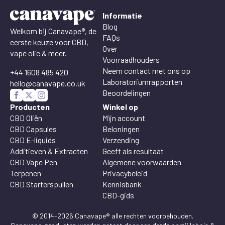
Informatie
Blog
Welkom bij Canavape®, de
FAQs
eerste keuze voor CBD,
Over
vape olie & meer.
Voorraadhouders
Neem contact met ons op
+44 1608 485 420
Laboratoriumrapporten
hello@canavape.co.uk
Beoordelingen
Producten
Winkel op
CBD Oliën
Mijn account
CBD Capsules
Beloningen
CBD E-liquids
Verzending
Additieven & Extracten
Geeft als resultaat
CBD Vape Pen
Algemene voorwaarden
Terpenen
Privacybeleid
CBD Starterspullen
Kennisbank
CBD-gids
© 2014-2026 Canavape® alle rechten voorbehouden.