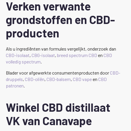
Verken verwante
grondstoffen en CBD-
producten
Als u ingrediënten van formules vergelijkt, onderzoek dan
CBD-isolaat
,
CBG-isolaat
,
breed spectrum CBD
en
CBD
volledig spectrum
.
Blader voor afgewerkte consumentenproducten door
CBD-
druppels
,
CBD-oliën
,
CBD-balsem
,
CBD vape
en
CBD
patronen
.
Winkel CBD distillaat
VK van Canavape