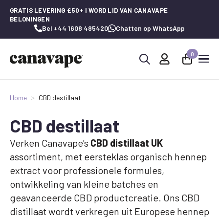
GRATIS LEVERING £50+ | WORD LID VAN CANAVAPE
BELONINGEN
Bel +44 1608 485420
Chatten op WhatsApp
0
Zoeken
naar:
Home
CBD destillaat
CBD destillaat
Verken Canavape's
CBD distillaat UK
assortiment, met eersteklas organisch hennep
extract voor professionele formules,
ontwikkeling van kleine batches en
geavanceerde CBD productcreatie. Ons CBD
distillaat wordt verkregen uit Europese hennep