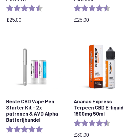
Rating:
4.6 out of 5 stars
Rating:
4.6 out of 5 
£
25.00
£
25.00
Beste CBD Vape Pen
Ananas Express
Starter Kit - 2x
Terpeen CBD E-liquid
patronen & AVD Alpha
1800mg 50ml
Batterijbundel
Rating:
4.8 out of 5 
Rating:
5.0 out of 5 stars
£
30.00