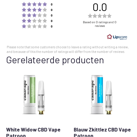
0.0
Rating 5 out of 5 stars
votes
0
Rating 4 out of 5 stars
votes
0
Rating 3 out of 5 stars
Rating
votes
0
Rating 2 out of 5 stars
votes
0.0
0
Based on 0 ratings and 0
Rating 1 out of 5 stars
reviews
votes
0
out
of
5
Please note that some customers choose to leave a rating without writing a review,
stars
and because of this the number of ratings will differ from the number of reviews.
Gerelateerde producten
White Widow CBD Vape
Blauw Zkittlez CBD Vape
Patroon
Patroon