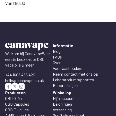
Van
£
80.00
Informatie
Blog
Welkom bij Canavape®, de
FAQs
eerste keuze voor CBD,
Over
vape olie & meer.
Voorraadhouders
Neem contact met ons op
+44 1608 485 420
Laboratoriumrapporten
hello@canavape.co.uk
Beoordelingen
Producten
Winkel op
CBD Oliën
Mijn account
CBD Capsules
Beloningen
CBD E-liquids
Verzending
Additieven & Extracten
Geeft als resultaat