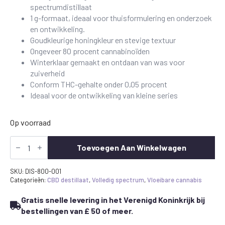
spectrumdistillaat
1 g-formaat, ideaal voor thuisformulering en onderzoek
en ontwikkeling.
Goudkleurige honingkleur en stevige textuur
Ongeveer 80 procent cannabinoïden
Winterklaar gemaakt en ontdaan van was voor
zuiverheid
Conform THC-gehalte onder 0,05 procent
Ideaal voor de ontwikkeling van kleine series
Op voorraad
CBD-
distillaat
Toevoegen Aan Winkelwagen
–
1
g
SKU:
DIS-800-001
|
Categorieën:
CBD destillaat
,
Volledig spectrum
,
Vloeibare cannabis
Biologisch
full
Gratis snelle levering in het Verenigd Koninkrijk bij
spectrum-
bestellingen van £ 50 of meer.
extract