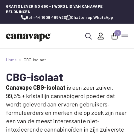
GRATIS LEVERING £50+ | WORD LID VAN CANAVAPE
BELONINGEN
Bel +44 1608 485420
Chatten op WhatsApp
0
Zoeken
naar:
Home
CBG-isolaat
CBG-isolaat
Canavape CBG-isolaat
is een zeer zuiver,
99,5%+ kristallijn cannabigerol poeder dat
wordt geleverd aan ervaren gebruikers,
formuleerders en merken die op zoek zijn naar
een van de meest interessante niet-
intoxicerende cannabinoïden in zijn zuiverste