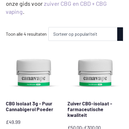
onze gids voor
zuiver CBG en CBD + CBG
vaping
.
Gesorteerd
Toon alle 4 resultaten
op
populariteit
CBG Isolaat 3g - Puur
Zuiver CBG-isolaat -
Cannabigerol Poeder
farmaceutische
kwaliteit
£
49.99
£
50.00
-
£
300.00