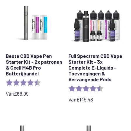
Beste CBD Vape Pen
Full Spectrum CBD Vape
Starter Kit - 2x patronen
Starter Kit - 3x
& Ccell M4B Pro
Complete E-Liquids -
Batterijbundel
Toevoegingen &
Vervangende Pods
Rating:
4.7 out of 5 stars
Rating:
4.7 out of 5 s
Van
£
68.99
Van
£
145.48