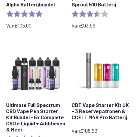
Alpha Batterijbundel
Sprout 510 Batterij
Rating:
5.0 out of 5 stars
Rating:
3.5 out of 5 s
Van
£
105.00
Van
£
93.99
Ultimate Full Spectrum
CDT Vape Starter Kit UK
CBD Vape Pen Starter
- 3 Reservepatronen &
Kit Bundel - 5x Complete
CCELL M4B Pro Batterij
CBD e Liquid + Additieven
& Meer
Van
£
108.99