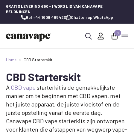
GRATIS LEVERING £50+ | WORD LID VAN CANAVAPE
BELONINGEN
Bel +44 1608 485420
Chatten op WhatsApp
0
Zoeken
naar:
Home
CBD Starterskit
CBD Starterskit
A
CBD vape
starterkit is de gemakkelijkste
manier om te beginnen met CBD vapen, met
het juiste apparaat, de juiste vloeistof en de
juiste opstelling vanaf de eerste dag.
Canavape CBD vape starterkits zijn ontworpen
voor klanten die afstappen van wegwerp vape-