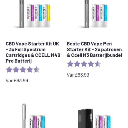
CBD Vape Starter Kit UK
Beste CBD Vape Pen
- 3x Full Spectrum
Starter Kit - 2x patronen
Cartridges & CCELL M4B
& Ccell M3 Batterijbundel
Pro Batterij
Rating:
4.4 out of 5 s
Rating:
4.8 out of 5 stars
Van
£
63.99
Van
£
93.99