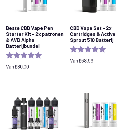
Beste CBD Vape Pen
CBD Vape Set - 2x
Starter Kit - 2x patronen
Cartridges & Active
& AVD Alpha
Sprout 510 Batterij
Batterijbundel
Rating:
5.0 out of 5 s
Rating:
5.0 out of 5 stars
Van
£
68.99
Van
£
80.00