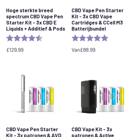
Hoge sterkte breed
CBD Vape Pen Starter
spectrum CBD Vape Pen
Kit - 3x CBD Vape
Starter Kit - 3x CBD E
Cartridges & CCell M3
Liquids + Additief & Pods
Batterijbundel
Rating:
4.5 out of 5 stars
Rating:
5.0 out of 5 s
£
129.99
Van
£
88.99
CBD Vape Pen Starter
CBD Vape Kit - 3x
Kit - 3x patronen & AVD
patronen & Active