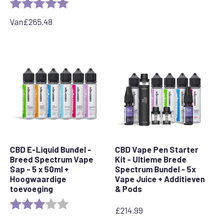
Rating:
5.0 out of 5 stars
Van
£
265.48
CBD E-Liquid Bundel -
CBD Vape Pen Starter
Breed Spectrum Vape
Kit - Ultieme Brede
Sap - 5 x 50ml +
Spectrum Bundel - 5x
Hoogwaardige
Vape Juice + Additieven
toevoeging
& Pods
Rating:
3.0 out of 5 stars
£
214.99