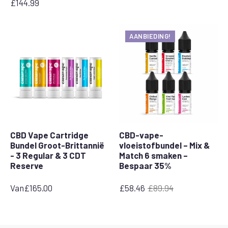
£
144.99
AANBIEDING!
CBD Vape Cartridge
CBD-vape-
Bundel Groot-Brittannië
vloeistofbundel – Mix &
- 3 Regular & 3 CDT
Match 6 smaken –
Reserve
Bespaar 35%
Van
£
165.00
£
58.46
£
89.94
De
De
oorspronkelijke
huidige
prijs
prijs
bedroeg:
bedraagt: