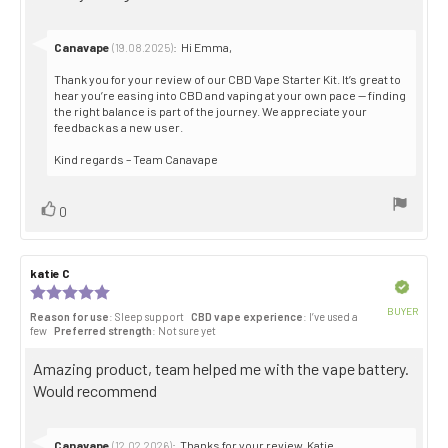
Reply
Canavape
:
Hi Emma,
(19.08.2025)
from:
Thank you for your review of our CBD Vape Starter Kit. It’s great to
hear you’re easing into CBD and vaping at your own pace — finding
the right balance is part of the journey. We appreciate your
feedback as a new user.
Kind regards – Team Canavape
Vote
vote(s)
0
up
Review
katie C
Review
author:
date:
Verified
Review
rating:
BUYER
Reason for use
: Sleep support
CBD vape experience
: I’ve used a
5.0
Purch
few
Preferred strength
: Not sure yet
out
date:
of
Review
Amazing product, team helped me with the vape battery.
5
stars
text:
Would recommend
Reply
Canavape
:
Thanks for your review, Katie.
(12.02.2026)