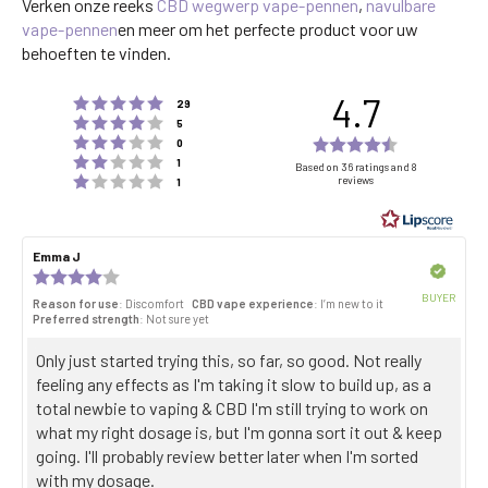
Verken onze reeks
CBD wegwerp vape-pennen
,
navulbare
vape-pennen
en meer om het perfecte product voor uw
behoeften te vinden.
4.7
Rating 5 out of 5 stars
votes
29
Rating 4 out of 5 stars
votes
5
Rating 3 out of 5 stars
Rating
votes
0
Rating 2 out of 5 stars
votes
4.7
1
Based on 36 ratings and 8
Rating 1 out of 5 stars
reviews
votes
1
out
of
5
Review
Emma J
Review
stars
author:
date:
Verified
Review
rating:
BUYER
Reason for use
: Discomfort
CBD vape experience
: I’m new to it
4.0
Purch
Preferred strength
: Not sure yet
out
date:
of
Review
Only just started trying this, so far, so good. Not really
5
stars
text:
feeling any effects as I'm taking it slow to build up, as a
total newbie to vaping & CBD I'm still trying to work on
what my right dosage is, but I'm gonna sort it out & keep
going. I'll probably review better later when I'm sorted
with my dosage.