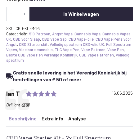
Beste
CBD
In Winkelwagen
Vape
Pen
Starter
SKU:
CBD-KIT-M4P2
Kit
Categorieën:
510 Patroon
,
Angst Vape
,
Cannabis Vape
,
Cannabis Vapes
-
UK
,
CBD voor Slaap
,
CBD Vape Sap
,
CBD Vape-olie
,
CBD Vape Pens voor
2x
Angst
,
CBD Starterskit
,
Volledig spectrum CBD-olie UK
,
Full Spectrum
Cartridges
Vapes
,
Vloeibare cannabis
,
THC Vape Pen
,
Vape Patroon
,
Vape Pen
,
&
Beste CBD Vape Pen Verenigd Koninkrijk
,
CBD Vape Patronen
,
Volledig
Ccell
spectrum
M4B
Pro
Gratis snelle levering in het Verenigd Koninkrijk bij
Batterijbundel
hoeveelheid
bestellingen van £ 50 of meer.
Rating: 5.0 out of 5 stars
Testimonial
Author:
Ian T
Date:
16.06.2025
Text:
Brilliant 👏🏾
Beschrijving
Extra info
Analyse
CBD Vape Starter Kit - 2x Full Spectrum