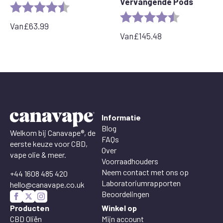
Vervangende Pods
Rating:
4.4 out of 5 stars
Rating:
4.7 out of 5 
Van
£
63.99
Van
£
145.48
Informatie
Blog
Welkom bij Canavape®, de
FAQs
eerste keuze voor CBD,
Over
vape olie & meer.
Voorraadhouders
Neem contact met ons op
+44 1608 485 420
Laboratoriumrapporten
hello@canavape.co.uk
Beoordelingen
Producten
Winkel op
CBD Oliën
Mijn account