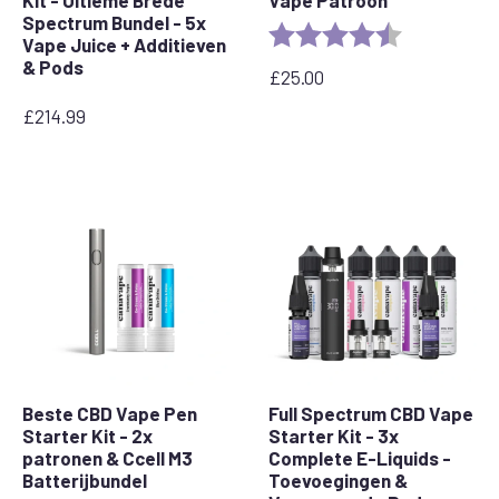
Kit - Ultieme Brede
Vape Patroon
Spectrum Bundel - 5x
Rating:
4.5 out of 5 
Vape Juice + Additieven
& Pods
£
25.00
£
214.99
Beste CBD Vape Pen
Full Spectrum CBD Vape
Starter Kit - 2x
Starter Kit - 3x
patronen & Ccell M3
Complete E-Liquids -
Batterijbundel
Toevoegingen &