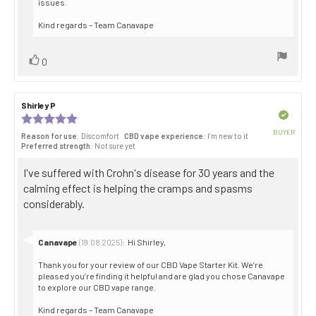
issues.
Kind regards – Team Canavape
Vote
vote(s)
0
up
Review
Shirley P
Review
author:
date:
Verified
Review
rating:
BUYER
Reason for use
: Discomfort
CBD vape experience
: I’m new to it
5.0
Purch
Preferred strength
: Not sure yet
out
date:
of
Review
I've suffered with Crohn's disease for 30 years and the
5
stars
text:
calming effect is helping the cramps and spasms
considerably.
Reply
Canavape
:
Hi Shirley,
(19.08.2025)
from:
Thank you for your review of our CBD Vape Starter Kit. We’re
pleased you’re finding it helpful and are glad you chose Canavape
to explore our CBD vape range.
Kind regards – Team Canavape