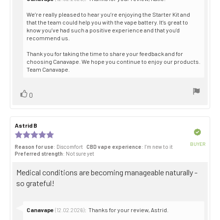
from:
We’re really pleased to hear you’re enjoying the Starter Kit and
that the team could help you with the vape battery. It’s great to
know you’ve had such a positive experience and that you’d
recommend us.
Thank you for taking the time to share your feedback and for
choosing Canavape. We hope you continue to enjoy our products.
Team Canavape.
Vote
vote(s)
0
up
Review
Astrid B
Review
author:
date:
Verified
Review
rating:
BUYER
Reason for use
: Discomfort
CBD vape experience
: I’m new to it
5.0
Purch
Preferred strength
: Not sure yet
out
date:
of
Review
Medical conditions are becoming manageable naturally -
5
stars
text:
so grateful!
Reply
Canavape
:
Thanks for your review, Astrid.
(12.02.2026)
from: