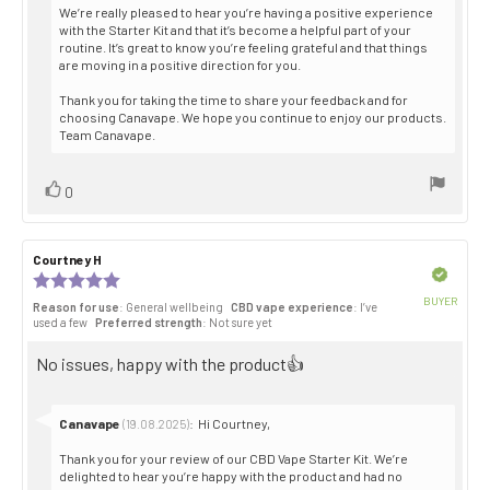
We’re really pleased to hear you’re having a positive experience
with the Starter Kit and that it’s become a helpful part of your
routine. It’s great to know you’re feeling grateful and that things
are moving in a positive direction for you.
Thank you for taking the time to share your feedback and for
choosing Canavape. We hope you continue to enjoy our products.
Team Canavape.
Vote
vote(s)
0
up
Review
Courtney H
Review
author:
date:
Verified
Review
rating:
BUYER
Reason for use
: General wellbeing
CBD vape experience
: I’ve
5.0
Purch
used a few
Preferred strength
: Not sure yet
out
date:
of
Review
No issues, happy with the product👍
5
stars
text:
Reply
Canavape
:
Hi Courtney,
(19.08.2025)
from:
Thank you for your review of our CBD Vape Starter Kit. We’re
delighted to hear you’re happy with the product and had no