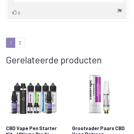
Vote
vote(s)
0
up
1
2
Gerelateerde producten
CBD Vape Pen Starter
Grootvader Paars CBD