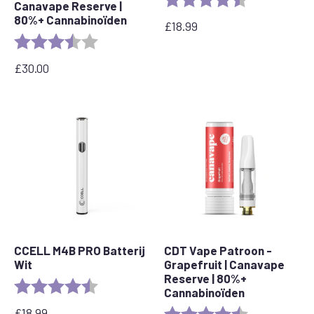
Canavape Reserve |
80%+ Cannabinoïden
£
18.99
Beoordeling:
3.9 out of 5 stars
£
30.00
CCELL M4B PRO Batterij
CDT Vape Patroon -
Wit
Grapefruit | Canavape
Reserve | 80%+
Beoordeling:
4.2 out of 5 stars
Cannabinoïden
£
18.99
Beoordeling:
4.6 out of 5 s