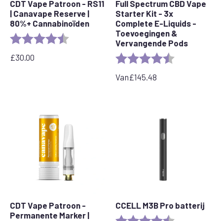
CDT Vape Patroon - RS11
Full Spectrum CBD Vape
| Canavape Reserve |
Starter Kit - 3x
80%+ Cannabinoïden
Complete E-Liquids -
Toevoegingen &
Beoordeling:
4.7 van 5 sterren
Vervangende Pods
£
30.00
Beoordeling:
4.7 van 5 ster
Van
£
145.48
CDT Vape Patroon -
CCELL M3B Pro batterij
Permanente Marker |
Beoordeling:
4.8 out of 5 s