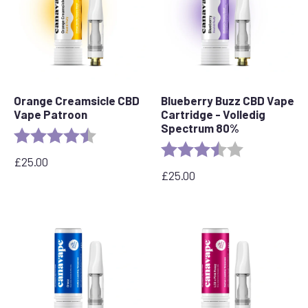
Orange Creamsicle CBD
Blueberry Buzz CBD Vape
Vape Patroon
Cartridge - Volledig
Spectrum 80%
Beoordeling:
4.2 out of 5 stars
Beoordeling:
3.6 out of 5 s
£
25.00
£
25.00