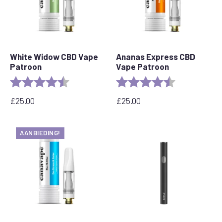
White Widow CBD Vape
Ananas Express CBD
Patroon
Vape Patroon
Beoordeling:
4.6 out of 5 stars
Beoordeling:
4.6 out of 5 s
£
25.00
£
25.00
AANBIEDING!