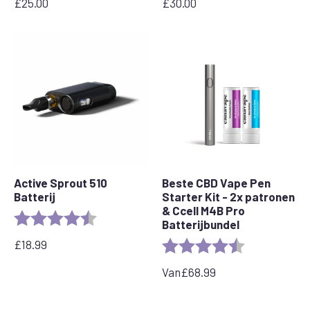
£
25.00
£
30.00
Active Sprout 510
Beste CBD Vape Pen
Batterij
Starter Kit - 2x patronen
& Ccell M4B Pro
Beoordeling:
4.7 van 5 sterren
Batterijbundel
£
18.99
Beoordeling:
4.7 van 5 ster
Van
£
68.99