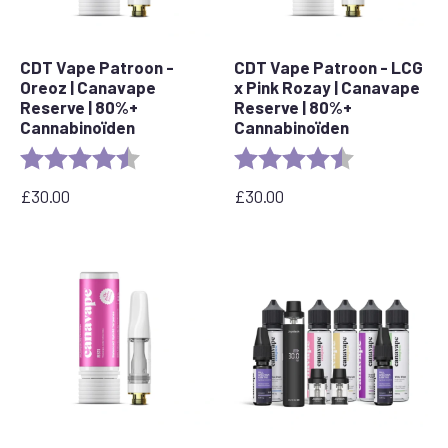
CDT Vape Patroon -
CDT Vape Patroon - LCG
Oreoz | Canavape
x Pink Rozay | Canavape
Reserve | 80%+
Reserve | 80%+
Cannabinoïden
Cannabinoïden
Beoordeling:
4.4 out of 5 stars
Beoordeling:
4.6 out of 5 s
£
30.00
£
30.00