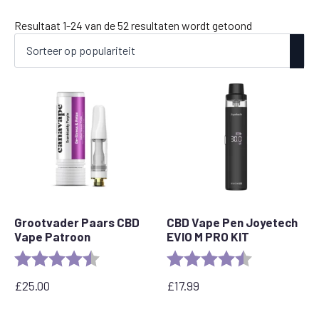
Gesorteerd
Resultaat 1-24 van de 52 resultaten wordt getoond
op
populariteit
Grootvader Paars CBD
CBD Vape Pen Joyetech
Vape Patroon
EVIO M PRO KIT
Beoordeling:
4.5 out of 5 stars
Beoordeling:
4.5 out of 5 s
£
25.00
£
17.99