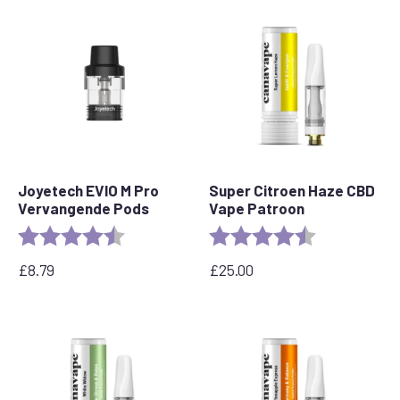
Joyetech EVIO M Pro
Super Citroen Haze CBD
Vervangende Pods
Vape Patroon
Beoordeling:
4.7 van 5 sterren
Beoordeling:
4.6 out of 5 s
£
8.79
£
25.00