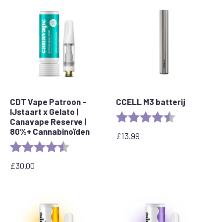
CDT Vape Patroon -
CCELL M3 batterij
IJstaart x Gelato |
Beoordeling:
4.7 van 5 ster
Canavape Reserve |
80%+ Cannabinoïden
£
13.99
Beoordeling:
4.6 out of 5 stars
£
30.00