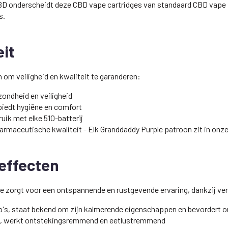
 CBD onderscheidt deze CBD vape cartridges van standaard CBD vape
s.
eit
 om veiligheid en kwaliteit te garanderen:
zondheid en veiligheid
biedt hygiëne en comfort
uik met elke 510-batterij
armaceutische kwaliteit - Elk Granddaddy Purple patroon zit in onz
effecten
e zorgt voor een ontspannende en rustgevende ervaring, dankzij v
's, staat bekend om zijn kalmerende eigenschappen en bevordert 
ie, werkt ontstekingsremmend en eetlustremmend