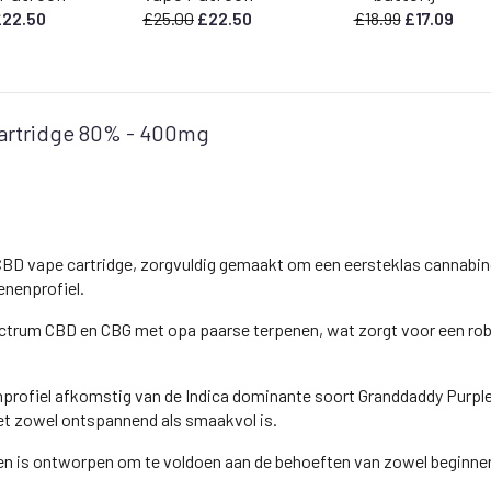
orspronkelijke
Huidige
Oorspronkelijke
Huidige
Oorspronkel
Huid
£
22.50
£
25.00
£
22.50
£
18.99
£
17.09
rijs
prijs
prijs
prijs
prijs
prijs
as:
is:
was:
is:
was:
is:
25.00.
£22.50.
£25.00.
£22.50.
£18.99.
£17.0
artridge 80% - 400mg
BD vape cartridge, zorgvuldig gemaakt om een eersteklas cannabino
enenprofiel.
ectrum CBD en CBG met opa paarse terpenen, wat zorgt voor een rob
profiel afkomstig van de Indica dominante soort Granddaddy Purple
het zowel ontspannend als smaakvol is.
n en is ontworpen om te voldoen aan de behoeften van zowel beginne