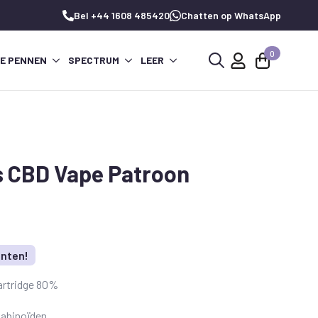
Bel +44 1608 485420
Chatten op WhatsApp
0
PE PENNEN
SPECTRUM
LEER
Zoeken
naar:
s CBD Vape Patroon
unten!
artridge 80%
nabinoïden