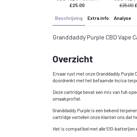
O
£
25.00
£
25.00
p
Beschrijving
Extra info
Analyse
w
£
Granddaddy Purple CBD Vape C
Overzicht
Ervaar rust met onze Granddaddy Purple C
doordrenkt met het befaamde Incica terp
Deze cartridge bevat een mix van full-sp
smaakprofiel.
Granddaddy Purple is een bekend terpenen
cartridge vertellen onze klanten ons dat 
Het is compatibel met alle 510-batterije