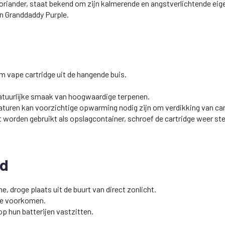
 koriander, staat bekend om zijn kalmerende en angstverlichtende e
an Granddaddy Purple.
m vape cartridge uit de hangende buis.
atuurlijke smaak van hoogwaardige terpenen.
aturen kan voorzichtige opwarming nodig zijn om verdikking van c
orden gebruikt als opslagcontainer, schroef de cartridge weer stev
ud
 droge plaats uit de buurt van direct zonlicht.
te voorkomen.
op hun batterijen vastzitten.