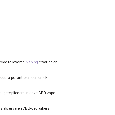
ijke
ige
9.
ïde te leveren.
vaping
ervaring en
uuste potentie en een uniek
 - gerepliceerd in onze CBD vape
rs als ervaren CBD-gebruikers.