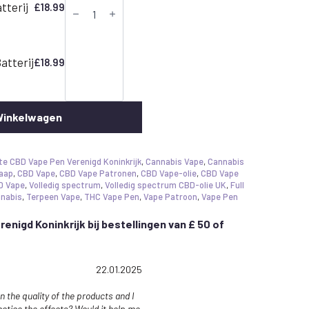
terij
£
18.99
atterij
£
18.99
Winkelwagen
te CBD Vape Pen Verenigd Koninkrijk
,
Cannabis Vape
,
Cannabis
laap
,
CBD Vape
,
CBD Vape Patronen
,
CBD Vape-olie
,
CBD Vape
D Vape
,
Volledig spectrum
,
Volledig spectrum CBD-olie UK
,
Full
nnabis
,
Terpeen Vape
,
THC Vape Pen
,
Vape Patroon
,
Vape Pen
erenigd Koninkrijk bij bestellingen van £ 50 of
ng: 5.0 out of 5 stars
Date:
22.01.2025
on the quality of the products and I
 notice the effects? Would it help me