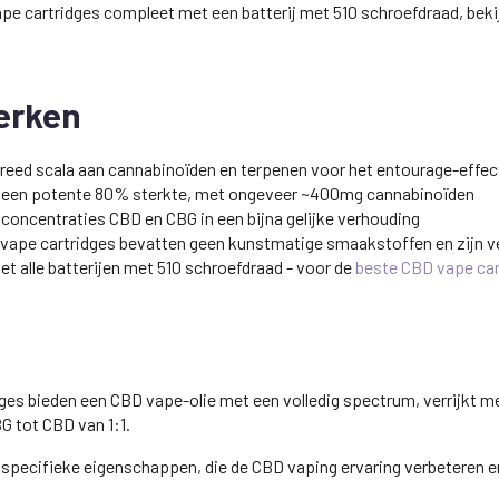
ape cartridges compleet met een batterij met 510 schroefdraad, bek
erken
reed scala aan cannabinoïden en terpenen voor het entourage-effec
ft een potente 80% sterkte, met ongeveer ~400mg cannabinoïden
concentraties CBD en CBG in een bijna gelijke verhouding
vape cartridges bevatten geen kunstmatige smaakstoffen en zijn ver
et alle batterijen met 510 schroefdraad - voor de
beste CBD vape cart
es bieden een CBD vape-olie met een volledig spectrum, verrijkt m
G tot CBD van 1:1.
pecifieke eigenschappen, die de CBD vaping ervaring verbeteren en