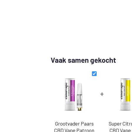
Vaak samen gekocht
+
Grootvader Paars
Super Citr
CBD Vape Patroon
CBD Vape