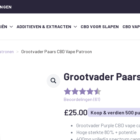
INGEN
IËN
ADDITIEVEN & EXTRACTEN
CBD VOOR SLAPEN
CBD VA
atronen
Grootvader Paars CBD Vape Patroon
Grootvader Paar
Beoordelingen (
61
)
£
25.00
Koop & verdien 500 p
Grootvader Purple CBD vape c
Hoge sterkte 80% + potentie
400mg volledig spectrum can