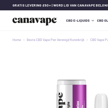
GRATIS LEVERING £50+ | WORD LID VAN CANAVAPE BELON
CBD E-LIQUIDS
CBD OL
Home
Beste CBD Vape Pen Verenigd Koninkrijk
CBD Vape P