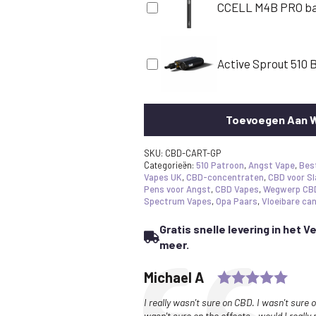
CCELL M4B PRO bat
Active Sprout 510 B
Toevoegen Aan 
SKU:
CBD-CART-GP
Categorieën:
510 Patroon
,
Angst Vape
,
Bes
Vapes UK
,
CBD-concentraten
,
CBD voor S
Pens voor Angst
,
CBD Vapes
,
Wegwerp CB
Spectrum Vapes
,
Opa Paars
,
Vloeibare ca
Gratis snelle levering in het V
meer.
Rati
Testimonial
Author:
Michael A
Text:
I really wasn't sure on CBD. I wasn't sure 
wasn't sure on the effects - would I really