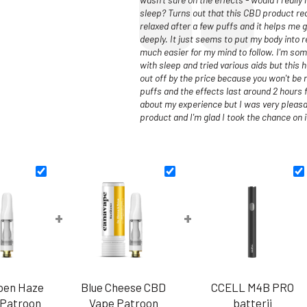
sleep? Turns out that this CBD product re
relaxed after a few puffs and it helps me 
deeply. It just seems to put my body into 
much easier for my mind to follow. I'm s
with sleep and tried various aids but this 
out off by the price because you won't be n
puffs and the effects last around 2 hours f
about my experience but I was very pleasant
product and I'm glad I took the chance on i
+
+
oen Haze
Blue Cheese CBD
CCELL M4B PRO
 Patroon
Vape Patroon
batterij