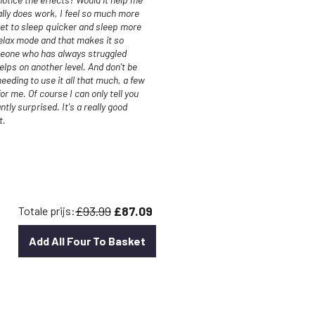
ally does work, I feel so much more
get to sleep quicker and sleep more
relax mode and that makes it so
omeone who has always struggled
helps on another level. And don't be
eeding to use it all that much, a few
or me. Of course I can only tell you
ly surprised. It's a really good
t.
£93.99
£87.09
Totale prijs:
Add All Four To Basket