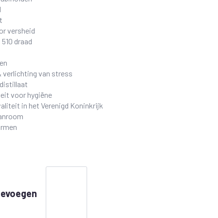
l
t
or versheid
 510 draad
en
verlichting van stress
distillaat
eit voor hygiëne
liteit in het Verenigd Koninkrijk
eanroom
ormen
Granddaddy
Purple
CBD
toevoegen
Vape
Cartridge
hoeveelheid