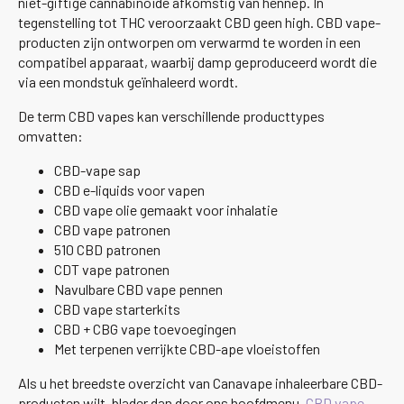
niet-giftige cannabinoïde afkomstig van hennep. In
tegenstelling tot THC veroorzaakt CBD geen high. CBD vape-
producten zijn ontworpen om verwarmd te worden in een
compatibel apparaat, waarbij damp geproduceerd wordt die
via een mondstuk geïnhaleerd wordt.
De term CBD vapes kan verschillende producttypes
omvatten:
CBD-vape sap
CBD e-liquids voor vapen
CBD vape olie gemaakt voor inhalatie
CBD vape patronen
510 CBD patronen
CDT vape patronen
Navulbare CBD vape pennen
CBD vape starterkits
CBD + CBG vape toevoegingen
Met terpenen verrijkte CBD-ape vloeistoffen
Als u het breedste overzicht van Canavape inhaleerbare CBD-
producten wilt, blader dan door ons hoofdmenu.
CBD vape