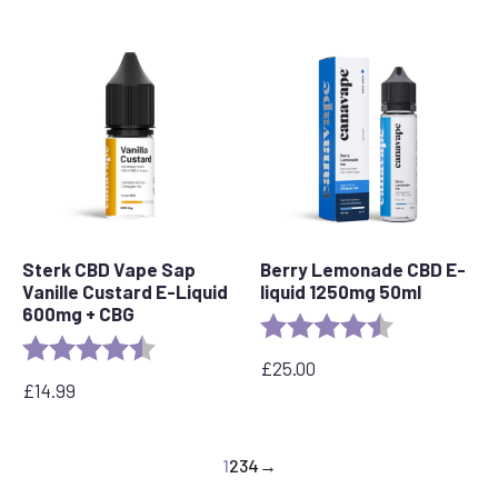
Sterk CBD Vape Sap
Berry Lemonade CBD E-
Vanille Custard E-Liquid
liquid 1250mg 50ml
600mg + CBG
Beoordeling:
4.5 out of 5 s
Beoordeling:
4.6 out of 5 stars
£
25.00
£
14.99
1
2
3
4
→