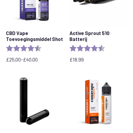
CBD Vape
Active Sprout 510
Toevoegingsmiddel Shot
Batterij
Beoordeling:
4.8 out of 5 stars
Beoordeling:
4.6 out of 5 s
£
25.00
-
£
40.00
£
18.99
Prijsklasse:
€
25,00
tot
€
40,00