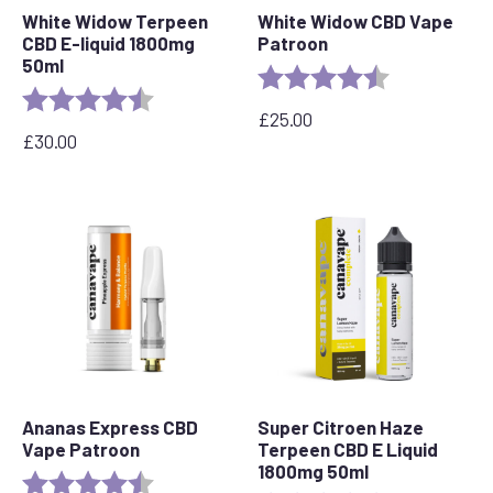
White Widow Terpeen
White Widow CBD Vape
CBD E-liquid 1800mg
Patroon
50ml
Beoordeling:
4.6 out of 5 s
Beoordeling:
4.7 van 5 sterren
£
25.00
£
30.00
Ananas Express CBD
Super Citroen Haze
Vape Patroon
Terpeen CBD E Liquid
1800mg 50ml
Beoordeling:
4.6 out of 5 stars