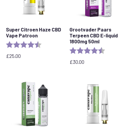
Super Citroen Haze CBD
Grootvader Paars
Vape Patroon
Terpeen CBD E-liquid
1800mg 50ml
Beoordeling:
4.6 out of 5 stars
Beoordeling:
4.8 out of 5 s
£
25.00
£
30.00