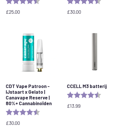
Beoordeling:
4.7 van 5 sterren
Beoordeling:
4.7 van 5 ster
£
25.00
£
30.00
CDT Vape Patroon -
CCELL M3 batterij
IJstaart x Gelato |
Beoordeling:
4.7 van 5 ster
Canavape Reserve |
80%+ Cannabinoïden
£
13.99
Beoordeling:
4.6 out of 5 stars
£
30.00