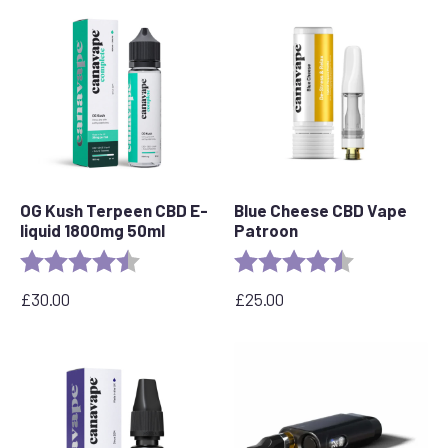
£25.00.
£20.00.
OG Kush Terpeen CBD E-
Blue Cheese CBD Vape
liquid 1800mg 50ml
Patroon
Beoordeling:
4.6 out of 5 stars
Beoordeling:
4.5 out of 5 s
£
30.00
£
25.00