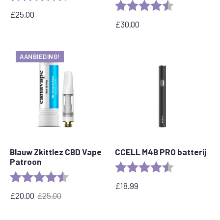
Beoordeling:
4.7 van 5 ster
£
25.00
£
30.00
AANBIEDING!
Blauw Zkittlez CBD Vape
CCELL M4B PRO batterij
Patroon
Beoordeling:
4.6 out of 5 s
Beoordeling:
4.6 out of 5 stars
£
18.99
£
20.00
£
25.00
Oorspronkelijke
Huidige
prijs
prijs
was:
is: