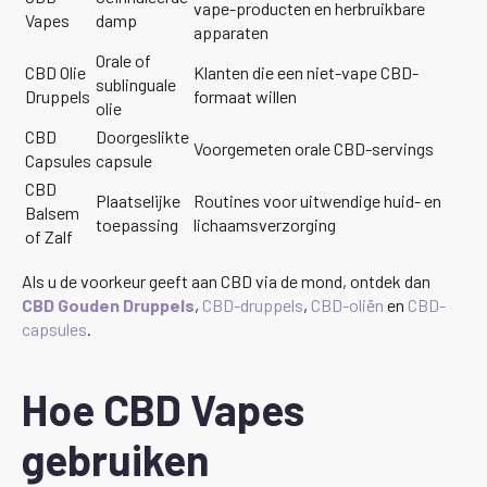
vape-producten en herbruikbare
Vapes
damp
apparaten
Orale of
CBD Olie
Klanten die een niet-vape CBD-
sublinguale
Druppels
formaat willen
olie
CBD
Doorgeslikte
Voorgemeten orale CBD-servings
Capsules
capsule
CBD
Plaatselijke
Routines voor uitwendige huid- en
Balsem
toepassing
lichaamsverzorging
of Zalf
Als u de voorkeur geeft aan CBD via de mond, ontdek dan
CBD Gouden Druppels
,
CBD-druppels
,
CBD-oliën
en
CBD-
capsules
.
Hoe CBD Vapes
gebruiken