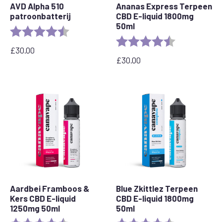
AVD Alpha 510
Ananas Express Terpeen
patroonbatterij
CBD E-liquid 1800mg
50ml
Beoordeling:
4.7 van 5 sterren
Beoordeling:
4.8 out of 5 s
£
30.00
£
30.00
Aardbei Framboos &
Blue Zkittlez Terpeen
Kers CBD E-liquid
CBD E-liquid 1800mg
1250mg 50ml
50ml