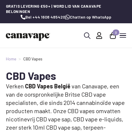
GRATIS LEVERING £50+ | WORD LID VAN CANAVAPE
BELONINGEN
Bel +44 1608 485420
Chatten op WhatsApp
0
Zoeken
naar:
Home
CBD Vapes
CBD Vapes
Verken
CBD Vapes België
van Canavape, een
van de oorspronkelijke Britse CBD vape
specialisten, die sinds 2014 cannabinoïde vape
producten maakt. Onze CBD vapes omvatten
nicotinevrij CBD vape sap, CBD vape e-liquids,
zeer sterk 10ml CBD vape sap, terpeen-