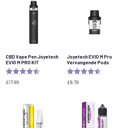
tot
£
45,00
CBD Vape Pen Joyetech
Joyetech EVIO M Pro
EVIO M PRO KIT
Vervangende Pods
Beoordeling:
4.5 out of 5 stars
Beoordeling:
4.7 van 5 ster
£
17.99
£
8.79