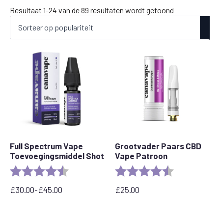
Gesorteerd
Resultaat 1-24 van de 89 resultaten wordt getoond
op
populariteit
Full Spectrum Vape
Grootvader Paars CBD
Toevoegingsmiddel Shot
Vape Patroon
Beoordeling:
4.6 out of 5 stars
Beoordeling:
4.5 out of 5 s
£
30.00
-
£
45.00
£
25.00
Prijsklasse:
£
30,00