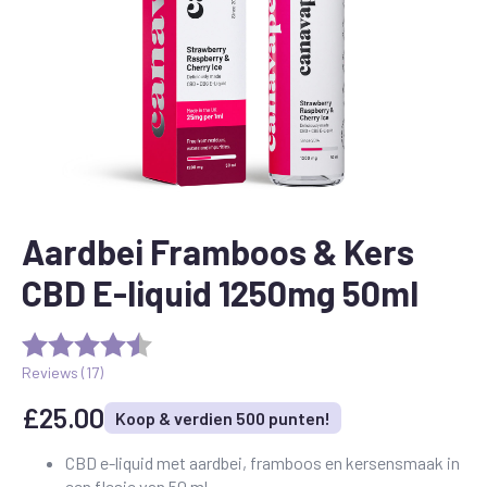
Aardbei Framboos & Kers
CBD E-liquid 1250mg 50ml
Reviews (
17
)
£
25.00
Koop & verdien 500 punten!
CBD e-liquid met aardbei, framboos en kersensmaak in
een flesje van 50 ml