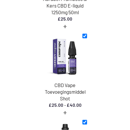
Kers CBD E-liquid
1250mg 50ml
£
25.00
+
CBD Vape
Toevoegingsmiddel
Shot
Prijsklasse:
£
25.00
-
£
40.00
+
€
25,00
tot