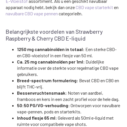
E-Vloeistof
assortiment. Als u een geschikt navulbaar
apparaat nodig hebt, bekijk dan onze
CBD vape starterkit
en
navulbare CBD vape pennen
categorieën.
Belangrijkste voordelen van Strawberry
Raspberry & Cherry CBD E-liquid
1250 mg cannabinoïden in totaal:
Een sterke CBD-
en CBG-vloeistof in een flesje van 50 ml.
Ca. 25 mg cannabinoïden per 1ml:
Duidelijke
informatie over de sterkte voor regelmatige CBD vape
gebruikers.
Breed-spectrum formulering:
Bevat CBD en CBG en
blijft THC-vrij.
Bessenvruchtensmaak:
Noten van aardbei,
framboos en kers in een zacht profiel voor de hele dag.
50:50 PG/VG-verhouding:
Ontworpen voor navulbare
vape-pennen, pods en starterkits.
Inhoud flesje 65 ml:
Geleverd als 50ml e-liquid met
ruimte voor compatibele vape shots.