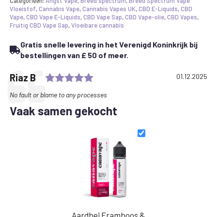
E-
Categorieën:
Angst Vape
,
Breed spectrum
,
Breed Spectrum Vape
liquid
Vloeistof
,
Cannabis Vape
,
Cannabis Vapes UK
,
CBD E-Liquids
,
CBD
1250mg
Vape
,
CBD Vape E-Liquids
,
CBD Vape Sap
,
CBD Vape-olie
,
CBD Vapes
,
50ml
Fruitig CBD Vape Sap
,
Vloeibare cannabis
hoeveelheid
Gratis snelle levering in het Verenigd Koninkrijk bij
bestellingen van £ 50 of meer.
Rating: 5.0 out of 5 stars
Testimonial
Author:
Riaz B
Date:
01.12.2025
Text:
No fault or blame to any processes
Vaak samen gekocht
Aardbei Framboos &