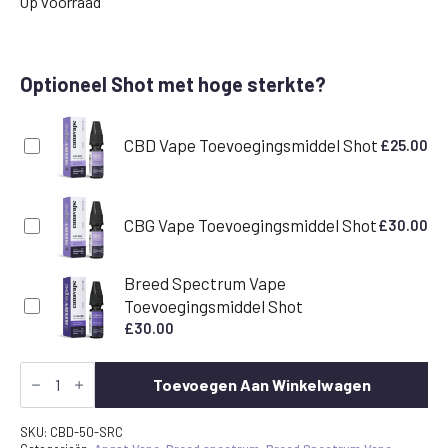
Op voorraad
Optioneel Shot met hoge sterkte?
CBD Vape Toevoegingsmiddel Shot
£
25.00
CBG Vape Toevoegingsmiddel Shot
£
30.00
Breed Spectrum Vape
Toevoegingsmiddel Shot
£
30.00
Aardbei
Framboos
Toevoegen Aan Winkelwagen
&
Kers
CBD
SKU:
CBD-50-SRC