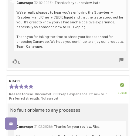
Reply
Canavape
:
Thanks for your review, Kate.
(12.02.2026)
from:
We’re really pleased to hear you’re enjoying the Strawberry
Raspberry and Cherry CBD E liquid and that the taste stood out for
you. It’s great to know you’ve had such a positive experience,
especially as someone new to CBD vaping.
Thank you for taking the time to share your feedback and for
choosing Canavape. We hope you continue to enjoy our products.
Team Canavape.
Vote
vote(s)
0
up
Review
Riaz B
Review
author:
date:
Verified
Review
rating:
BUYER
Reason for use
: Discomfort
CBD vape experience
: I’m new to it
5.0
Purch
Preferred strength
: Not sure yet
out
date:
of
Review
No fault or blame to any processes
5
stars
text:
Reply
Canavape
:
Thanks for your review, Riaz.
(11.02.2026)
from: