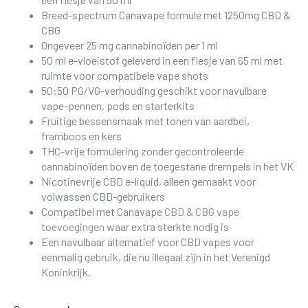
Breed-spectrum Canavape formule met 1250mg CBD &
CBG
Ongeveer 25 mg cannabinoïden per 1 ml
50 ml e-vloeistof geleverd in een flesje van 65 ml met
ruimte voor compatibele vape shots
50:50 PG/VG-verhouding geschikt voor navulbare
vape-pennen, pods en starterkits
Fruitige bessensmaak met tonen van aardbei,
framboos en kers
THC-vrije formulering zonder gecontroleerde
cannabinoïden boven de toegestane drempels in het VK
Nicotinevrije CBD e-liquid, alleen gemaakt voor
volwassen CBD-gebruikers
Compatibel met Canavape
CBD & CBG vape
toevoegingen
waar extra sterkte nodig is
Een navulbaar alternatief voor CBD vapes voor
eenmalig gebruik, die nu illegaal zijn in het Verenigd
Koninkrijk.