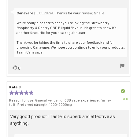
stars
text:
Reply
Canavape
:
Thanks for your review, Sheila.
(15.05.2026)
from:
We’re really pleased to hear you’re loving the Strawberry
Raspberry & Cherry CBD E liquid flavour. It’s great to know it’s
another favourite for you as a regular user.
Thank you for taking the time to share your feedback and for
choosing Canavape. We hope you continue to enjoy our products.
Team Canavape.
Vote
vote(s)
0
up
Review
Kate S
Review
author:
date:
Verified
Review
rating:
BUYER
Reason for use
: General wellbeing
CBD vape experience
: I’m new
5.0
Purch
to it
Preferred strength
: 1000–2000mg
out
date:
of
Review
Very good product! Taste is superb and effective as
5
stars
text:
anything.