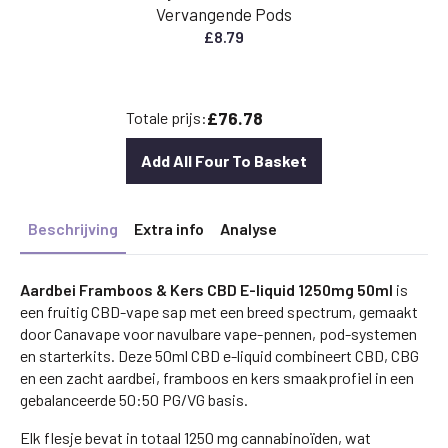
Vervangende Pods
£
8.79
£76.78
Totale prijs:
Add All Four To Basket
Beschrijving
Extra info
Analyse
Aardbei Framboos & Kers CBD E-liquid 1250mg 50ml
is
een fruitig CBD-vape sap met een breed spectrum, gemaakt
door Canavape voor navulbare vape-pennen, pod-systemen
en starterkits. Deze 50ml CBD e-liquid combineert CBD, CBG
en een zacht aardbei, framboos en kers smaakprofiel in een
gebalanceerde 50:50 PG/VG basis.
Elk flesje bevat in totaal 1250 mg cannabinoïden, wat