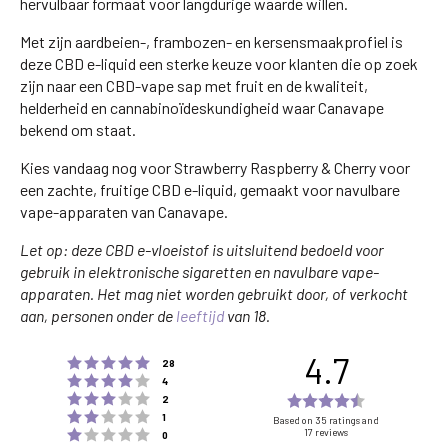
hervulbaar formaat voor langdurige waarde willen.
Met zijn aardbeien-, frambozen- en kersensmaakprofiel is
deze CBD e-liquid een sterke keuze voor klanten die op zoek
zijn naar een CBD-vape sap met fruit en de kwaliteit,
helderheid en cannabinoïdeskundigheid waar Canavape
bekend om staat.
Kies vandaag nog voor Strawberry Raspberry & Cherry voor
een zachte, fruitige CBD e-liquid, gemaakt voor navulbare
vape-apparaten van Canavape.
Let op: deze CBD e-vloeistof is uitsluitend bedoeld voor
gebruik in elektronische sigaretten en navulbare vape-
apparaten. Het mag niet worden gebruikt door, of verkocht
aan, personen onder de
leeftijd
van 18.
4.7
Rating 5 out of 5 stars
votes
28
Rating 4 out of 5 stars
votes
4
Rating 3 out of 5 stars
Rating
votes
2
Rating 2 out of 5 stars
votes
4.7
1
Based on 35 ratings and
Rating 1 out of 5 stars
17 reviews
votes
0
out