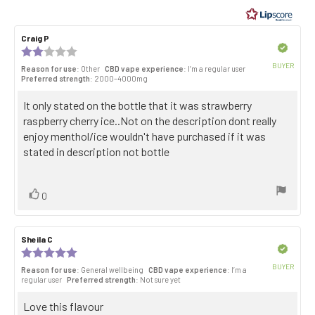
of
5
Review
Craig P
Review
stars
author:
date:
Verified
Review
rating:
BUYER
Reason for use
: Other
CBD vape experience
: I’m a regular user
2.0
Purch
Preferred strength
: 2000–4000mg
out
date:
of
Review
It only stated on the bottle that it was strawberry
5
stars
text:
raspberry cherry ice..Not on the description dont really
enjoy menthol/ice wouldn't have purchased if it was
stated in description not bottle
Vote
vote(s)
0
up
Review
Sheila C
Review
author:
date:
Verified
Review
rating:
BUYER
Reason for use
: General wellbeing
CBD vape experience
: I’m a
5.0
Purch
regular user
Preferred strength
: Not sure yet
out
date:
of
Review
Love this flavour
5