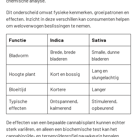
chemische analyse.
Dit onderscheid omvat fysieke kenmerken, groeipatronen en
effecten. Inzicht in deze verschillen kan consumenten helpen
om weloverwogen beslissingen te nemen.
Functie
Indica
Sativa
Brede, brede
Smalle, dunne
Bladvorm
bladeren
bladeren
Lang en
Hoogte plant
Kort en bossig
slungelachtig
Bloeitijd
Kortere
Langer
Typische
Ontspannend,
Stimulerend,
effecten
kalmerend
opbeurend
De effecten van een bepaalde cannabisplant kunnen echter
sterk variëren, en alleen een biochemische test kan het
cannabinoïde- en terpenoïdeprofiel nauwkeurig bepalen.