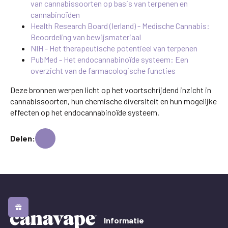
van cannabissoorten op basis van terpenen en
cannabinoïden
Health Research Board (Ierland) - Medische Cannabis:
Beoordeling van bewijsmateriaal
NIH - Het therapeutische potentieel van terpenen
PubMed - Het endocannabinoïde systeem: Een
overzicht van de farmacologische functies
Deze bronnen werpen licht op het voortschrijdend inzicht in
cannabissoorten, hun chemische diversiteit en hun mogelijke
effecten op het endocannabinoïde systeem.
Delen:
Informatie