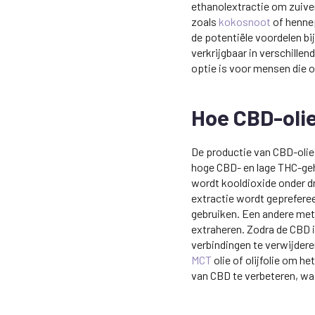
ethanolextractie om zuiv
zoals
kokosnoot
of henne
de potentiële voordelen bi
verkrijgbaar in verschille
optie is voor mensen die o
Hoe CBD-oli
De productie van CBD-olie
hoge CBD- en lage THC-geh
wordt kooldioxide onder dr
extractie wordt geprefere
gebruiken. Een andere met
extraheren. Zodra de CBD 
verbindingen te verwijder
MCT
olie of olijfolie om h
van CBD te verbeteren, wa