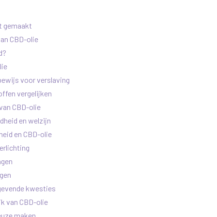
t gemaakt
van CBD-olie
d?
lie
ewijs voor verslaving
ffen vergelijken
 van CBD-olie
dheid en welzijn
heid en CBD-olie
erlichting
ngen
ngen
lgevende kwesties
k van CBD-olie
euze maken