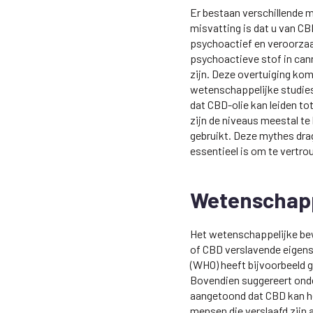
Er bestaan verschillende m
misvatting is dat u van CB
psychoactief en veroorzaa
psychoactieve stof in can
zijn. Deze overtuiging kom
wetenschappelijke studie
dat CBD-olie kan leiden to
zijn de niveaus meestal te
gebruikt. Deze mythes drag
essentieel is om te vertr
Wetenschappe
Het wetenschappelijke bew
of CBD verslavende eigens
(WHO) heeft bijvoorbeeld g
Bovendien suggereert ond
aangetoond dat CBD kan he
mensen die verslaafd zijn 