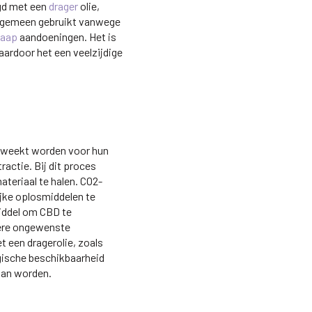
gd met een
drager
olie,
algemeen gebruikt vanwege
laap
aandoeningen. Het is
aardoor het een veelzijdige
ekweekt worden voor hun
actie. Bij dit proces
teriaal te halen. CO2-
ijke oplosmiddelen te
iddel om CBD te
dere ongewenste
 een dragerolie, zoals
ogische beschikbaarheid
kan worden.