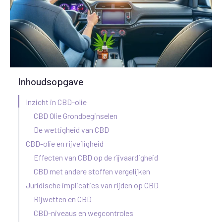
Inhoudsopgave
Inzicht in CBD-olie
CBD Olie Grondbeginselen
De wettigheid van CBD
CBD-olie en rijveiligheid
Effecten van CBD op de rijvaardigheid
CBD met andere stoffen vergelijken
Juridische implicaties van rijden op CBD
Rijwetten en CBD
CBD-niveaus en wegcontroles