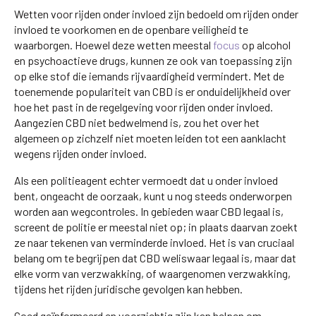
Wetten voor rijden onder invloed zijn bedoeld om rijden onder
invloed te voorkomen en de openbare veiligheid te
waarborgen. Hoewel deze wetten meestal
focus
op alcohol
en psychoactieve drugs, kunnen ze ook van toepassing zijn
op elke stof die iemands rijvaardigheid vermindert. Met de
toenemende populariteit van CBD is er onduidelijkheid over
hoe het past in de regelgeving voor rijden onder invloed.
Aangezien CBD niet bedwelmend is, zou het over het
algemeen op zichzelf niet moeten leiden tot een aanklacht
wegens rijden onder invloed.
Als een politieagent echter vermoedt dat u onder invloed
bent, ongeacht de oorzaak, kunt u nog steeds onderworpen
worden aan wegcontroles. In gebieden waar CBD legaal is,
screent de politie er meestal niet op; in plaats daarvan zoekt
ze naar tekenen van verminderde invloed. Het is van cruciaal
belang om te begrijpen dat CBD weliswaar legaal is, maar dat
elke vorm van verzwakking, of waargenomen verzwakking,
tijdens het rijden juridische gevolgen kan hebben.
Goed geïnformeerd en voorzichtig zijn kan helpen om