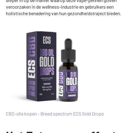
dieper in op de manier waarop deze vape-pennen golven
veroorzaken in de wellness-industrie en gebruikers een
holistische benadering van hun gezondheidstraject bieden.
CBD-olie kopen - Breed spectrum ECS Gold Drops