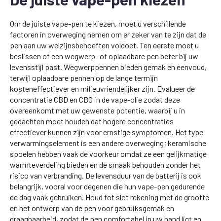
Om de juiste vape-pen te kiezen, moet u verschillende
factoren in overweging nemen om er zeker van te zijn dat de
pen aan uw welzijnsbehoeften voldoet. Ten eerste moet u
beslissen of een wegwerp- of oplaadbare pen beter bij uw
levensstijl past. Wegwerppennen bieden gemak en eenvoud,
terwijl oplaadbare pennen op de lange termijn
kosteneffectiever en milieuvriendelijker zijn. Evalueer de
concentratie CBD en CBG in de vape-olie zodat deze
overeenkomt met uw gewenste potentie, waarbij u in
gedachten moet houden dat hogere concentraties
effectiever kunnen zijn voor ernstige symptomen. Het type
verwarmingselement is een andere overweging; keramische
spoelen hebben vaak de voorkeur omdat ze een gelijkmatige
warmteverdeling bieden en de smaak behouden zonder het
risico van verbranding. De levensduur van de batterij is ook
belangrijk, vooral voor degenen die hun vape-pen gedurende
de dag vaak gebruiken. Houd tot slot rekening met de grootte
en het ontwerp van de pen voor gebruiksgemak en
draagbaarheid, zodat de pen comfortabel in uw hand ligt en