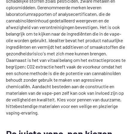
schadelijke stoffen zoals pesticiden, zware metalen en
oplosmiddelen. Gerenommeerde merken leveren
laboratoriumrapporten of analysecertificaten, die de
cannabinoïdeninhoud gedetailleerd weergeven en de
afwezigheid van verontreinigingen bevestigen. Het is ook
belangrijk om te kijken naar de ingrediënten die in de vape-
olie worden gebruikt. Idealiter bevat het product natuurlijke
ingrediënten en vermijdt het additieven of smaakstoffen die
gezondheidsrisico's met zich mee kunnen brengen.
Daarnaast is het van vitaal belang om het extractieproces te
begrijpen; CO2 extractie heeft vaak de voorkeur omdat het
een schone methode is die de potentie van cannabinoïden
behoudt zonder gebruik te maken van agressieve
chemicaliën. Aandacht besteden aan de constructie en
materialen van de vape-pen zelf kan ook van invloed zijn op
de veiligheid en kwaliteit. Kies voor pennen van duurzame,
hittebestendige materialen voor een veilige en plezierige
vaping-ervaring.
De juiste vape-pen kiezen