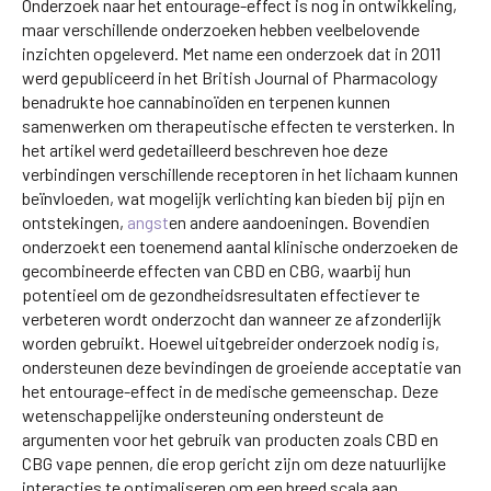
Onderzoek naar het entourage-effect is nog in ontwikkeling,
maar verschillende onderzoeken hebben veelbelovende
inzichten opgeleverd. Met name een onderzoek dat in 2011
werd gepubliceerd in het British Journal of Pharmacology
benadrukte hoe cannabinoïden en terpenen kunnen
samenwerken om therapeutische effecten te versterken. In
het artikel werd gedetailleerd beschreven hoe deze
verbindingen verschillende receptoren in het lichaam kunnen
beïnvloeden, wat mogelijk verlichting kan bieden bij pijn en
ontstekingen,
angst
en andere aandoeningen. Bovendien
onderzoekt een toenemend aantal klinische onderzoeken de
gecombineerde effecten van CBD en CBG, waarbij hun
potentieel om de gezondheidsresultaten effectiever te
verbeteren wordt onderzocht dan wanneer ze afzonderlijk
worden gebruikt. Hoewel uitgebreider onderzoek nodig is,
ondersteunen deze bevindingen de groeiende acceptatie van
het entourage-effect in de medische gemeenschap. Deze
wetenschappelijke ondersteuning ondersteunt de
argumenten voor het gebruik van producten zoals CBD en
CBG vape pennen, die erop gericht zijn om deze natuurlijke
interacties te optimaliseren om een breed scala aan