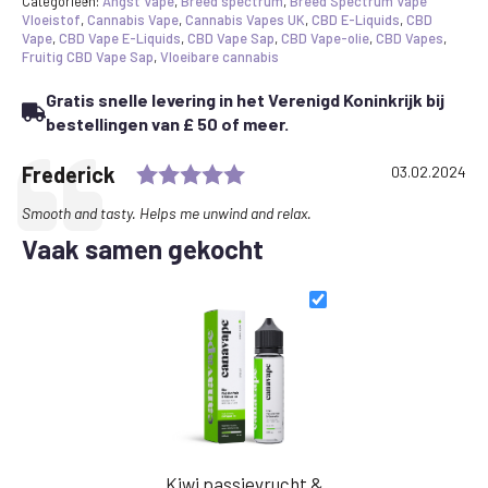
E-
Categorieën:
Angst Vape
,
Breed spectrum
,
Breed Spectrum Vape
liquid
Vloeistof
,
Cannabis Vape
,
Cannabis Vapes UK
,
CBD E-Liquids
,
CBD
1250mg
Vape
,
CBD Vape E-Liquids
,
CBD Vape Sap
,
CBD Vape-olie
,
CBD Vapes
,
50ml
Fruitig CBD Vape Sap
,
Vloeibare cannabis
hoeveelheid
Gratis snelle levering in het Verenigd Koninkrijk bij
bestellingen van £ 50 of meer.
Rating: 5.0 out of 5 stars
Testimonial
Author:
Frederick
Date:
03.02.2024
Text:
Smooth and tasty. Helps me unwind and relax.
Vaak samen gekocht
Kiwi passievrucht &