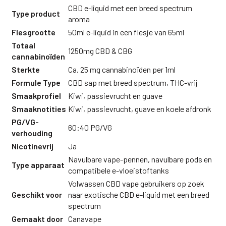
CBD e-liquid met een breed spectrum
Type product
aroma
Flesgrootte
50ml e-liquid in een flesje van 65ml
Totaal
1250mg CBD & CBG
cannabinoïden
Sterkte
Ca. 25 mg cannabinoïden per 1ml
Formule Type
CBD sap met breed spectrum, THC-vrij
Smaakprofiel
Kiwi, passievrucht en guave
Smaaknotities
Kiwi, passievrucht, guave en koele afdronk
PG/VG-
60:40 PG/VG
verhouding
Nicotinevrij
Ja
Navulbare vape-pennen, navulbare pods en
Type apparaat
compatibele e-vloeistoftanks
Volwassen CBD vape gebruikers op zoek
Geschikt voor
naar exotische CBD e-liquid met een breed
spectrum
Gemaakt door
Canavape