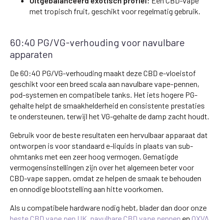
Uitgebalanceerd exotisch profiel:
Een CBD-vape
met tropisch fruit, geschikt voor regelmatig gebruik.
60:40 PG/VG-verhouding voor navulbare
apparaten
De 60:40 PG/VG-verhouding maakt deze CBD e-vloeistof
geschikt voor een breed scala aan navulbare vape-pennen,
pod-systemen en compatibele tanks. Het iets hogere PG-
gehalte helpt de smaakhelderheid en consistente prestaties
te ondersteunen, terwijl het VG-gehalte de damp zacht houdt.
Gebruik voor de beste resultaten een hervulbaar apparaat dat
ontworpen is voor standaard e-liquids in plaats van sub-
ohmtanks met een zeer hoog vermogen. Gematigde
vermogensinstellingen zijn over het algemeen beter voor
CBD-vape sappen, omdat ze helpen de smaak te behouden
en onnodige blootstelling aan hitte voorkomen.
Als u compatibele hardware nodig hebt, blader dan door onze
beste CBD vape pen UK
,
navulbare CBD vape pennen
en
OXVA