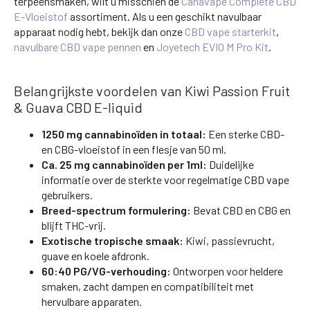
terpeensmaken, wilt u misschien de
Canavape Complete CBD
E-Vloeistof
assortiment. Als u een geschikt navulbaar
apparaat nodig hebt, bekijk dan onze
CBD vape starterkit
,
navulbare CBD vape pennen
en
Joyetech EVIO M Pro Kit
.
Belangrijkste voordelen van Kiwi Passion Fruit
& Guava CBD E-liquid
1250 mg cannabinoïden in totaal:
Een sterke CBD-
en CBG-vloeistof in een flesje van 50 ml.
Ca. 25 mg cannabinoïden per 1ml:
Duidelijke
informatie over de sterkte voor regelmatige CBD vape
gebruikers.
Breed-spectrum formulering:
Bevat CBD en CBG en
blijft THC-vrij.
Exotische tropische smaak:
Kiwi, passievrucht,
guave en koele afdronk.
60:40 PG/VG-verhouding:
Ontworpen voor heldere
smaken, zacht dampen en compatibiliteit met
hervulbare apparaten.