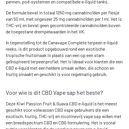
pennen, pod-systemen en compatibele e-liquid tanks.
De formule bevat in totaal 1250 mg cannabinoïden per flesje
van 50 ml, met ongeveer 25 mg cannabinoïden per 1 ml. Het is
THC-vrij en bevat geen gecontroleerde cannabinoïden boven
de toegestane drempelwaarden in het VK.
In tegenstelling tot de Canavape Complete terpeen e-liquid
reeks, is dit product opgebouwd rond een exotische
tropische fruitsmaak in plaats van een op een stam
geïnspireerd terpeenprofiel. Het is ideaal voor klanten die een
CBD e-liquid met een heldere smaak willen, die schoon en
fruitig smaakt en geschikt is voor regelmatig gebruik.
Voor wie is dit CBD Vape sap het beste?
Deze Kiwi Passion Fruit & Guava CBD e-liquid is het meest
geschikt voor volwassen CBD vape gebruikers die een
exotisch, fruitig, THC-vrij en nicotinevrij vape sap willen met
een breedspectrum CBD en CBG formulering. Het is vooral
nuttig voor klanten die de voorkeur geven aan e-liquid-