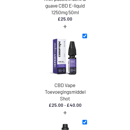
guave CBD E-liquid
1250mg 50ml
£
25.00
+
CBD Vape
Toevoegingsmiddel
Shot
Prijsklasse:
£
25.00
-
£
40.00
+
€
25,00
tot