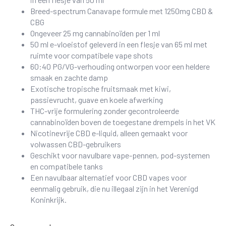
Breed-spectrum Canavape formule met 1250mg CBD &
CBG
Ongeveer 25 mg cannabinoïden per 1 ml
50 ml e-vloeistof geleverd in een flesje van 65 ml met
ruimte voor compatibele vape shots
60:40 PG/VG-verhouding ontworpen voor een heldere
smaak en zachte damp
Exotische tropische fruitsmaak met kiwi,
passievrucht, guave en koele afwerking
THC-vrije formulering zonder gecontroleerde
cannabinoïden boven de toegestane drempels in het VK
Nicotinevrije CBD e-liquid, alleen gemaakt voor
volwassen CBD-gebruikers
Geschikt voor navulbare vape-pennen, pod-systemen
en compatibele tanks
Een navulbaar alternatief voor CBD vapes voor
eenmalig gebruik, die nu illegaal zijn in het Verenigd
Koninkrijk.