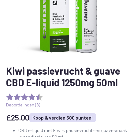
Kiwi passievrucht & guave
CBD E-liquid 1250mg 50ml
Beoordelingen (
8
)
£
25.00
Koop & verdien 500 punten!
CBD e-liquid met kiwi-, passievrucht- en guavesmaak
in een flesje van 50 ml