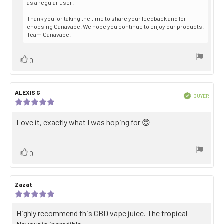
as a regular user.
Thank you for taking the time to share your feedback and for
choosing Canavape. We hope you continue to enjoy our products.
Team Canavape.
Vote
vote(s)
0
up
Review
ALEXIS G
Review
Verified
BUYER
author:
date:
Review
Purch
rating:
date:
5.0
Review
Love it, exactly what I was hoping for 😍
out
text:
of
5
stars
Vote
vote(s)
0
up
Review
Zazat
Review
author:
date:
Review
rating:
5.0
Review
Highly recommend this CBD vape juice. The tropical
out