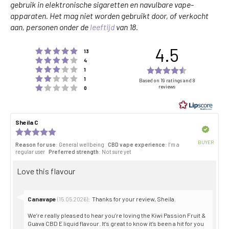
gebruik in elektronische sigaretten en navulbare vape-
apparaten. Het mag niet worden gebruikt door, of verkocht
aan, personen onder de
leeftijd
van 18.
4.5
Beoordeling 5 van de 5 sterren
stemmen
13
Waardering 4 van 5 sterren
stemmen
4
Beoordeling 3 van 5 sterren
Rating
stemmen
1
Beoordeling 2 van 5 sterren
stemmen
4.5
1
Based on 19 ratings and 8
Beoordeling 1 van 5 sterren
reviews
stemmen
0
out
of
5
Review
Sheila C
Review
stars
author:
date:
Verified
Review
rating:
BUYER
Reason for use
: General wellbeing
CBD vape experience
: I’m a
5.0
Purch
regular user
Preferred strength
: Not sure yet
out
date:
of
Review
Love this flavour
5
stars
text:
Reply
Canavape
:
Thanks for your review, Sheila.
(15.05.2026)
from:
We’re really pleased to hear you’re loving the Kiwi Passion Fruit &
Guava CBD E liquid flavour. It’s great to know it’s been a hit for you