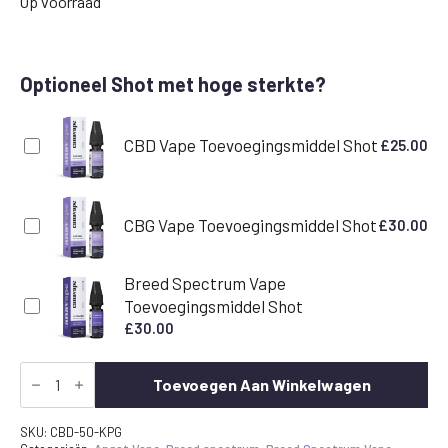
Op voorraad
Optioneel Shot met hoge sterkte?
CBD Vape Toevoegingsmiddel Shot
£
25.00
CBG Vape Toevoegingsmiddel Shot
£
30.00
Breed Spectrum Vape
Toevoegingsmiddel Shot
£
30.00
Kiwi
passievrucht
Toevoegen Aan Winkelwagen
&
guave
CBD
SKU:
CBD-50-KPG