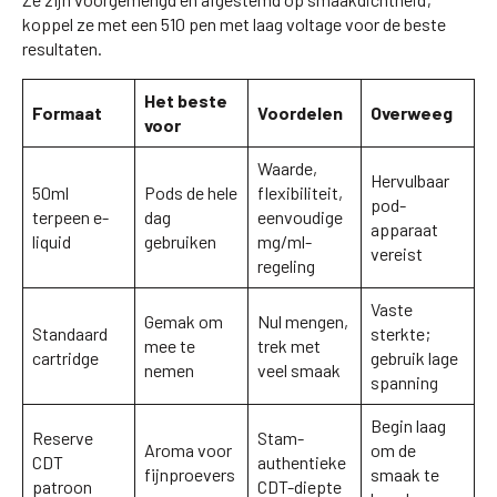
koppel ze met een 510 pen met laag voltage voor de beste
resultaten.
Het beste
Formaat
Voordelen
Overweeg
voor
Waarde,
Hervulbaar
50ml
Pods de hele
flexibiliteit,
pod-
terpeen e-
dag
eenvoudige
apparaat
liquid
gebruiken
mg/ml-
vereist
regeling
Vaste
Gemak om
Nul mengen,
Standaard
sterkte;
mee te
trek met
cartridge
gebruik lage
nemen
veel smaak
spanning
Begin laag
Reserve
Stam-
Aroma voor
om de
CDT
authentieke
fijnproevers
smaak te
patroon
CDT-diepte