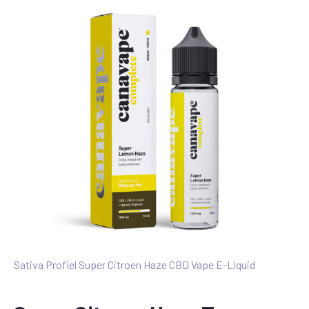
Sativa Profiel Super Citroen Haze CBD Vape E-Liquid