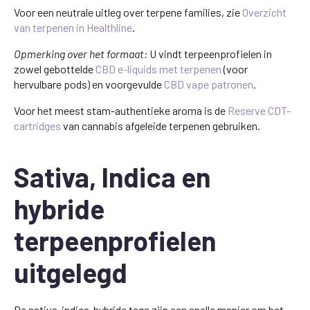
Voor een neutrale uitleg over terpene families, zie
Overzicht
van terpenen in Healthline
.
Opmerking over het formaat:
U vindt terpeenprofielen in
zowel gebottelde
CBD e-liquids met terpenen
(voor
hervulbare pods) en voorgevulde
CBD vape patronen
.
Voor het meest stam-authentieke aroma is de
Reserve CDT-
cartridges
van cannabis afgeleide terpenen gebruiken.
Sativa, Indica en
hybride
terpeenprofielen
uitgelegd
De sativa-indica-hybride tags zijn een snelle manier om het