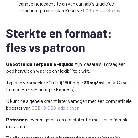
cannabinoïdegehalte en van cannabis afgeleide
terpenen: probeer dan Reserve
LCG x Roze Rozay
.
Sterkte en formaat:
fles vs patroon
Gebottelde terpeen e-liquids
zijn ideaal als u graag een
pod hervult en waarde en flexibiliteit wilt.
Typisch voorbeeld: 50ml bij 1800mg ≈
36mg/mL
(bijv. Super
Lemon Haze, Pineapple Express).
U kunt de algehele kracht later verhogen met een compatibele
booster van
CBD- & CBG-additieven
.
Patronen
leveren gemak en consistentie met een minimale
installatie.
Ze zijn voorgemengd en afgestemd op smaakdichtheid;