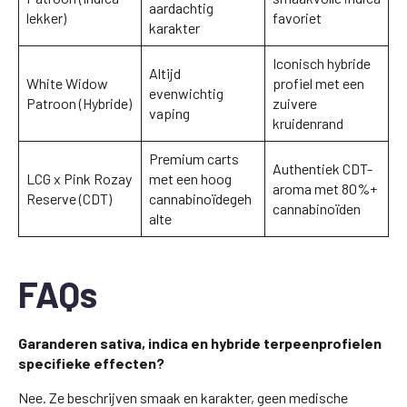
aardachtig
lekker)
favoriet
karakter
Iconisch hybride
Altijd
White Widow
profiel met een
evenwichtig
Patroon (Hybride)
zuivere
vaping
kruidenrand
Premium carts
Authentiek CDT-
LCG x Pink Rozay
met een hoog
aroma met 80%+
Reserve (CDT)
cannabinoïdegeh
cannabinoïden
alte
FAQs
Garanderen sativa, indica en hybride terpeenprofielen
specifieke effecten?
Nee. Ze beschrijven smaak en karakter, geen medische