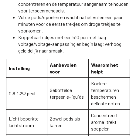
concentreren en de temperatuur aangenaam te houden
voor terpeenmengsels.
Vul de pods/spoelen en wacht na het vullen een paar
minuten voor de eerste trekjes om droge trekjes te
voorkomen.
Koppel cartridges met een 510 pen met laag
voltage/voltage-aanpassing en begin laag; verhoog
geleidelijk naar smaak.
Aanbevolen
Waarom het
Instelling
voor
helpt
Koelere
Gebottelde
temperaturen
0,8-1,2Ω peul
terpeen e-liquids
beschermen
delicate noten
Concentreert
Licht beperkte
Zowel pods als
aroma; trekt
luchtstroom
karren
soepeler