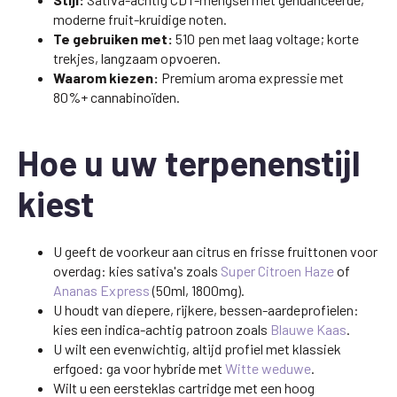
moderne fruit-kruidige noten.
Te gebruiken met:
510 pen met laag voltage; korte
trekjes, langzaam opvoeren.
Waarom kiezen:
Premium aroma expressie met
80%+ cannabinoïden.
Hoe u uw terpenenstijl
kiest
U geeft de voorkeur aan citrus en frisse fruittonen voor
overdag: kies sativa's zoals
Super Citroen Haze
of
Ananas Express
(50ml, 1800mg).
U houdt van diepere, rijkere, bessen-aardeprofielen:
kies een indica-achtig patroon zoals
Blauwe Kaas
.
U wilt een evenwichtig, altijd profiel met klassiek
erfgoed: ga voor hybride met
Witte weduwe
.
Wilt u een eersteklas cartridge met een hoog