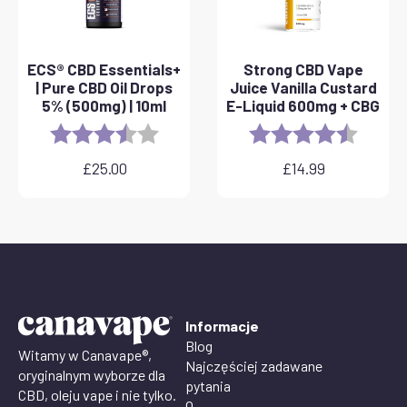
ECS® CBD Essentials+
Strong CBD Vape
| Pure CBD Oil Drops
Juice Vanilla Custard
5% (500mg) | 10ml
E-Liquid 600mg + CBG
Rating:
3.8 out of 5 stars
Rating:
4.6 out 
£
25.00
£
14.99
Informacje
Blog
Witamy w Canavape®,
Najczęściej zadawane
oryginalnym wyborze dla
pytania
CBD, oleju vape i nie tylko.
O