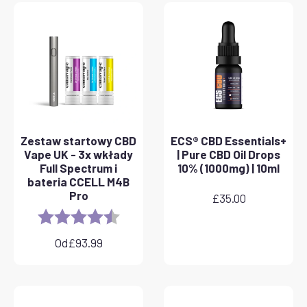
Zestaw startowy CBD
ECS® CBD Essentials+
Vape UK - 3x wkłady
| Pure CBD Oil Drops
Full Spectrum i
10% (1000mg) | 10ml
bateria CCELL M4B
Pro
£
35.00
Rating:
4.8 out of 5 stars
Od
£
93.99