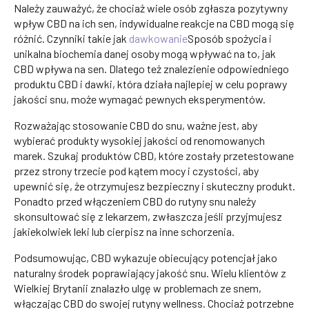
Należy zauważyć, że chociaż wiele osób zgłasza pozytywny
wpływ CBD na ich sen, indywidualne reakcje na CBD mogą się
różnić. Czynniki takie jak
dawkowanie
Sposób spożycia i
unikalna biochemia danej osoby mogą wpływać na to, jak
CBD wpływa na sen. Dlatego też znalezienie odpowiedniego
produktu CBD i dawki, która działa najlepiej w celu poprawy
jakości snu, może wymagać pewnych eksperymentów.
Rozważając stosowanie CBD do snu, ważne jest, aby
wybierać produkty wysokiej jakości od renomowanych
marek. Szukaj produktów CBD, które zostały przetestowane
przez strony trzecie pod kątem mocy i czystości, aby
upewnić się, że otrzymujesz bezpieczny i skuteczny produkt.
Ponadto przed włączeniem CBD do rutyny snu należy
skonsultować się z lekarzem, zwłaszcza jeśli przyjmujesz
jakiekolwiek leki lub cierpisz na inne schorzenia.
Podsumowując, CBD wykazuje obiecujący potencjał jako
naturalny środek poprawiający jakość snu. Wielu klientów z
Wielkiej Brytanii znalazło ulgę w problemach ze snem,
włączając CBD do swojej rutyny wellness. Chociaż potrzebne