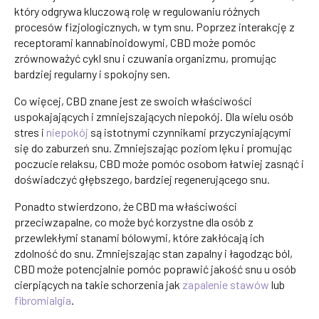
który odgrywa kluczową rolę w regulowaniu różnych
procesów fizjologicznych, w tym snu. Poprzez interakcję z
receptorami kannabinoidowymi, CBD może pomóc
zrównoważyć cykl snu i czuwania organizmu, promując
bardziej regularny i spokojny sen.
Co więcej, CBD znane jest ze swoich właściwości
uspokajających i zmniejszających niepokój. Dla wielu osób
stres i
niepokój
są istotnymi czynnikami przyczyniającymi
się do zaburzeń snu. Zmniejszając poziom lęku i promując
poczucie relaksu, CBD może pomóc osobom łatwiej zasnąć i
doświadczyć głębszego, bardziej regenerującego snu.
Ponadto stwierdzono, że CBD ma właściwości
przeciwzapalne, co może być korzystne dla osób z
przewlekłymi stanami bólowymi, które zakłócają ich
zdolność do snu. Zmniejszając stan zapalny i łagodząc ból,
CBD może potencjalnie pomóc poprawić jakość snu u osób
cierpiących na takie schorzenia jak
zapalenie stawów
lub
fibromialgia
.