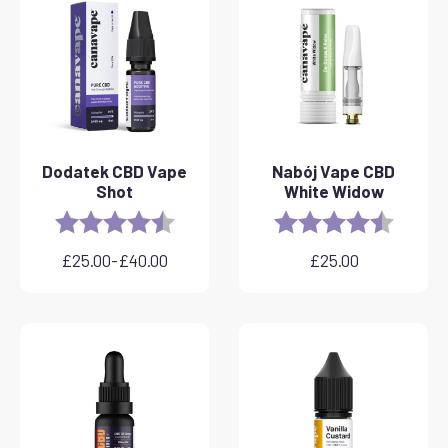
Dodatek CBD Vape
Nabój Vape CBD
Shot
White Widow
Rating:
4.8 out of 5 stars
Rating:
4.6 out 
£
25.00
-
£
40.00
£
25.00
Zakres
cen:
od
£25.00
do
£40.00