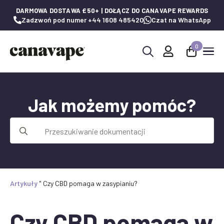
DARMOWA DOSTAWA £50+ | DOŁĄCZ DO CANAVAPE REWARDS
Zadzwoń pod numer +44 1608 485420
Czat na WhatsApp
0
Wyszukaj:
Jak możemy pomóc?
Wyszukaj:
Artykuły
"
Czy CBD pomaga w zasypianiu?
Czy CBD pomaga w