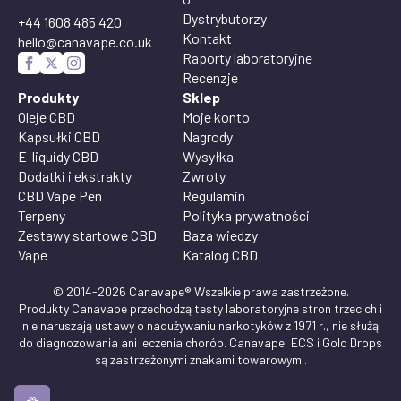
Dystrybutorzy
+44 1608 485 420
Kontakt
hello@canavape.co.uk
Raporty laboratoryjne
Recenzje
Produkty
Sklep
Oleje CBD
Moje konto
Kapsułki CBD
Nagrody
E-liquidy CBD
Wysyłka
Dodatki i ekstrakty
Zwroty
CBD Vape Pen
Regulamin
Terpeny
Polityka prywatności
Zestawy startowe CBD
Baza wiedzy
Vape
Katalog CBD
© 2014-2026 Canavape® Wszelkie prawa zastrzeżone.
Produkty Canavape przechodzą testy laboratoryjne stron trzecich i
nie naruszają ustawy o nadużywaniu narkotyków z 1971 r., nie służą
do diagnozowania ani leczenia chorób. Canavape, ECS i Gold Drops
są zastrzeżonymi znakami towarowymi.