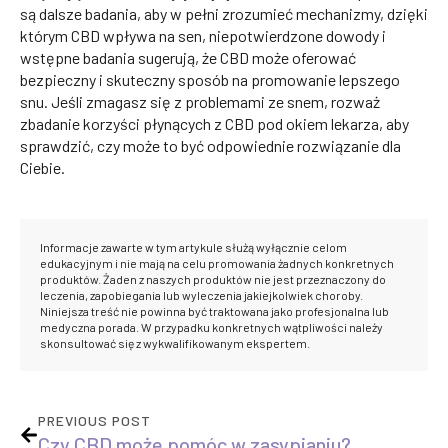
są dalsze badania, aby w pełni zrozumieć mechanizmy, dzięki
którym CBD wpływa na sen, niepotwierdzone dowody i
wstępne badania sugerują, że CBD może oferować
bezpieczny i skuteczny sposób na promowanie lepszego
snu. Jeśli zmagasz się z problemami ze snem, rozważ
zbadanie korzyści płynących z CBD pod okiem lekarza, aby
sprawdzić, czy może to być odpowiednie rozwiązanie dla
Ciebie.
Informacje zawarte w tym artykule służą wyłącznie celom
edukacyjnym i nie mają na celu promowania żadnych konkretnych
produktów. Żaden z naszych produktów nie jest przeznaczony do
leczenia, zapobiegania lub wyleczenia jakiejkolwiek choroby.
Niniejsza treść nie powinna być traktowana jako profesjonalna lub
medyczna porada. W przypadku konkretnych wątpliwości należy
skonsultować się z wykwalifikowanym ekspertem.
PREVIOUS POST
Czy CBD może pomóc w zasypianiu?