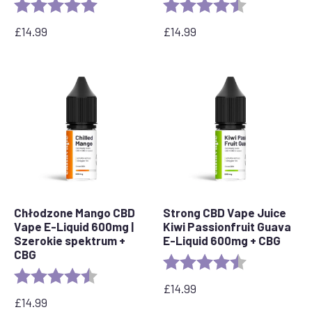
Ocena:
5.0 out of 5 stars
Ocena:
4.4 out of 5 s
£
14.99
£
14.99
Chłodzone Mango CBD
Strong CBD Vape Juice
Vape E-Liquid 600mg |
Kiwi Passionfruit Guava
Szerokie spektrum +
E-Liquid 600mg + CBG
CBG
Ocena:
4,8 na 5 gwia
Ocena:
4.6 out of 5 stars
£
14.99
£
14.99