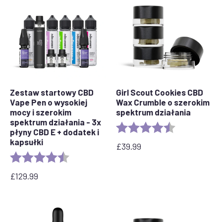
Zestaw startowy CBD
Girl Scout Cookies CBD
Vape Pen o wysokiej
Wax Crumble o szerokim
mocy i szerokim
spektrum działania
spektrum działania - 3x
Ocena:
4.6 out of 5 s
płyny CBD E + dodatek i
kapsułki
£
39.99
Ocena:
4,5 na 5 gwiazdek
£
129.99