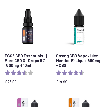
cen:
od
30,00
GBP
do
80,00
GBP
ECS® CBD Essentials+ |
Strong CBD Vape Juice
Pure CBD Oil Drops 5%
Menthol E-Liquid 600mg
(500mg) | 10ml
+ CBG
Ocena:
3.8 out of 5 stars
Ocena:
4,5 na 5 gwia
£
25.00
£
14.99