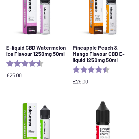
E-liquid CBD Watermelon
Pineapple Peach &
Ice Flavour 1250mg 50ml
Mango Flavour CBD E-
liquid 1250mg 50ml
Ocena:
4,7 na 5 gwiazdek
Ocena:
4,7 na 5 gwia
£
25.00
£
25.00