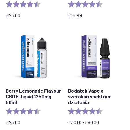
Ocena:
4,7 na 5 gwiazdek
Ocena:
4.6 out of 5 s
£
25.00
£
14.99
Berry Lemonade Flavour
Dodatek Vape o
CBD E-liquid 1250mg
szerokim spektrum
50ml
działania
Ocena:
4,5 na 5 gwiazdek
Ocena:
4,8 na 5 gwia
£
25.00
£
30.00
-
£
80.00
Zakres