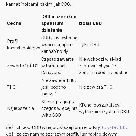
kannabinoidami, takimi jak CBG.
CBD o szerokim
Cecha
spektrum
Izolat CBD
działania
CBD plus wybrane
Profil
wspomagające
Tylko CBD
kannabinoidowy
kannabinoidy
Często zawarte
Nie wchodzi w skład
Zawartość CBG
w formułach
zestawu, chyba że
Canavape
zostanie dodany osobno
Nie zawiera THC,
THC
jeśli podano
Nie zawiera THC
inaczej
Klienci pragnący
Klienci poszukujący
Najlepsze dla
czegoś więcej niż
wyłącznie czystego CBD
tylko CBD
Jeśli chcesz CBD w najprostszej formie, odkryj
Czyste CBD
.
Jeśli zależy nam na szerszym profilu kannabinoidowym