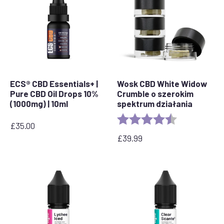
ECS® CBD Essentials+ |
Wosk CBD White Widow
Pure CBD Oil Drops 10%
Crumble o szerokim
(1000mg) | 10ml
spektrum działania
Ocena:
4,8 na 5 gwia
£
35.00
£
39.99