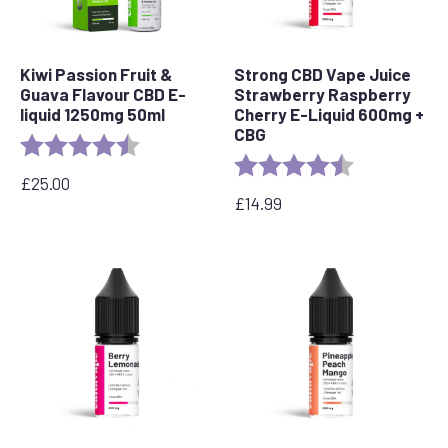
Kiwi Passion Fruit &
Strong CBD Vape Juice
Guava Flavour CBD E-
Strawberry Raspberry
liquid 1250mg 50ml
Cherry E-Liquid 600mg +
CBG
Ocena:
4,5 na 5 gwiazdek
Ocena:
4.1 out of 5 st
£
25.00
£
14.99