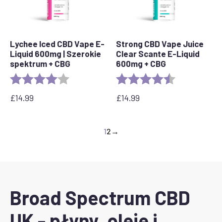
Lychee Iced CBD Vape E-
Strong CBD Vape Juice
Liquid 600mg | Szerokie
Clear Scante E-Liquid
spektrum + CBG
600mg + CBG
Ocena:
4.0 out of 5 stars
Ocena:
4,8 na 5 gwia
£
14.99
£
14.99
1
2
→
Broad Spectrum CBD
UK - płyny, oleje i