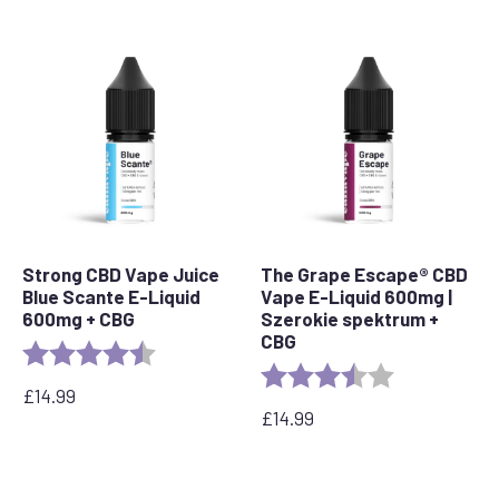
Strong CBD Vape Juice
The Grape Escape® CBD
Blue Scante E-Liquid
Vape E-Liquid 600mg |
600mg + CBG
Szerokie spektrum +
CBG
Ocena:
4.3 out of 5 stars
Ocena:
3.6 out of 5 s
£
14.99
£
14.99