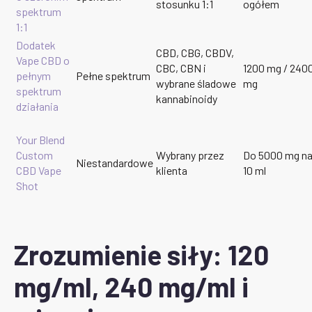
stosunku 1:1
ogółem
spektrum
1:1
Dodatek
CBD, CBG, CBDV,
Vape CBD o
CBC, CBN i
1200 mg / 240
pełnym
Pełne spektrum
wybrane śladowe
mg
spektrum
kannabinoidy
działania
Your Blend
Custom
Wybrany przez
Do 5000 mg n
Niestandardowe
CBD Vape
klienta
10 ml
Shot
Zrozumienie siły: 120
mg/ml, 240 mg/ml i