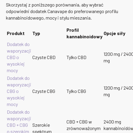
Skorzystaj z poniższego porównania, aby wybrać
odpowiedni dodatek Canavape do preferowanego profilu
kannabinoidowego, mocy i stylu mieszania.
Profil
Produkt
Typ
Opcje siły
kannabinoidowy
Dodatek do
waporyzacji
1200 mg / 240
CBD o
Czyste CBD
Tylko CBD
mg
wysokiej
mocy
Dodatek do
waporyzacji
1200 mg / 240
CBG o
Czyste CBG
Tylko CBG
mg
wysokiej
mocy
Dodatek do
waporyzacji
CBD + CBG w
2400 mg
CBD + CBG
Szerokie
zrównoważonym
kannabinoidó
o szerokim
spektrum