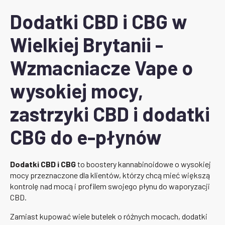
do
GBP
80,00
Dodatki CBD i CBG w
GBP
Wielkiej Brytanii -
Wzmacniacze Vape o
wysokiej mocy,
zastrzyki CBD i dodatki
CBG do e-płynów
Dodatki CBD i CBG
to boostery kannabinoidowe o wysokiej
mocy przeznaczone dla klientów, którzy chcą mieć większą
kontrolę nad mocą i profilem swojego płynu do waporyzacji
CBD.
Zamiast kupować wiele butelek o różnych mocach, dodatki