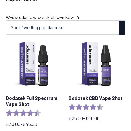
Posortowane
Wyświetlanie wszystkich wyników: 4
według
popularności
Dodatek Full Spectrum
Dodatek CBD Vape Shot
Vape Shot
Rating:
4.8 out of 5 s
Rating:
4.6 out of 5 stars
£
25.00
-
£
40.00
Zakres
£
30.00
-
£
45.00
Zakres
cen: