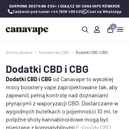
DARMOWA DOSTAWA £50+ | DOŁĄCZ DO CANAVAPE REWARDS
Zadzwoń pod numer +44 1608 485420
Czat na WhatsApp
0
Wyszukaj:
Strona główna
Koncentraty CBD
Dodatki CBD i CBG
Dodatki CBD i CBG
Dodatki CBD i CBG
od Canavape to wysokiej
mocy boostery vape zaprojektowane tak, aby
zapewnić pełną kontrolę nad doznaniami
płynącymi z waporyzacji CBD. Dostarczane w
wygodnych butelkach o pojemności 10 ml, te
potężne shoty kannabinoidowe mogą być
mieszane z kompatybilnymi
E-liquidy CBD