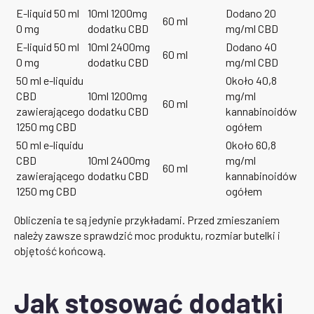
E-liquid 50 ml
10ml 1200mg
Dodano 20
60 ml
0 mg
dodatku CBD
mg/ml CBD
E-liquid 50 ml
10ml 2400mg
Dodano 40
60 ml
0 mg
dodatku CBD
mg/ml CBD
50 ml e-liquidu
Około 40,8
CBD
10ml 1200mg
mg/ml
60 ml
zawierającego
dodatku CBD
kannabinoidów
1250 mg CBD
ogółem
50 ml e-liquidu
Około 60,8
CBD
10ml 2400mg
mg/ml
60 ml
zawierającego
dodatku CBD
kannabinoidów
1250 mg CBD
ogółem
Obliczenia te są jedynie przykładami. Przed zmieszaniem
należy zawsze sprawdzić moc produktu, rozmiar butelki i
objętość końcową.
Jak stosować dodatki