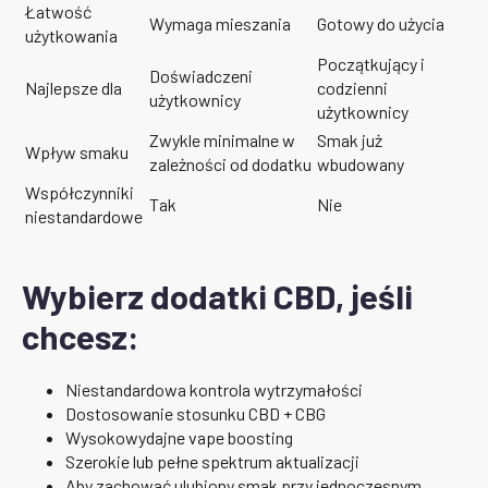
Łatwość
Wymaga mieszania
Gotowy do użycia
użytkowania
Początkujący i
Doświadczeni
Najlepsze dla
codzienni
użytkownicy
użytkownicy
Zwykle minimalne w
Smak już
Wpływ smaku
zależności od dodatku
wbudowany
Współczynniki
Tak
Nie
niestandardowe
Wybierz dodatki CBD, jeśli
chcesz:
Niestandardowa kontrola wytrzymałości
Dostosowanie stosunku CBD + CBG
Wysokowydajne vape boosting
Szerokie lub pełne spektrum aktualizacji
Aby zachować ulubiony smak przy jednoczesnym