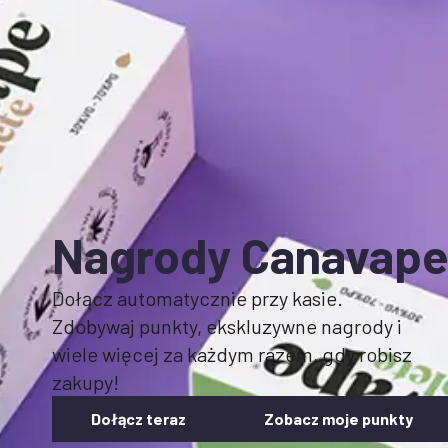
Nagrody Canavap
Dołącz automatycznie przy kasie.
Zdobywaj punkty, ekskluzywne nagrody i
wiele więcej za każdym razem, gdy robisz
zakupy!
Dołącz teraz
Zobacz moje punkty