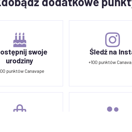
Zdobądź dodatkowe punkt
ostępnij swoje
Śledź na Inst
urodziny
+100 punktów Canava
00 punktów Canavape
óż zamówienie
Poleć znajom