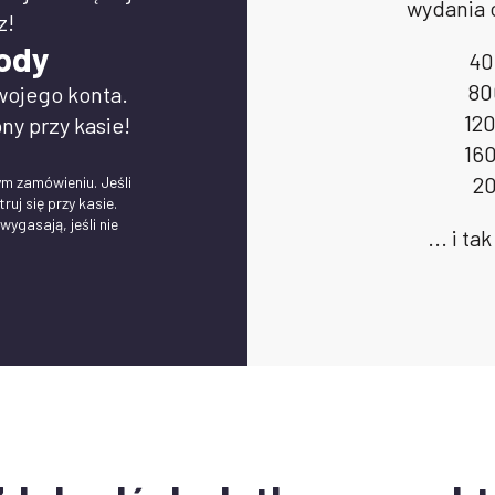
wydania 
z!
ody
40
80
wojego konta.
12
ny przy kasie!
16
20
m zamówieniu. Jeśli
ruj się przy kasie.
ygasają, jeśli nie
... i t