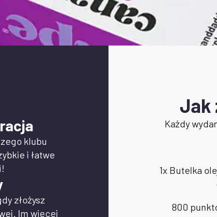
a
Jak
racja
Każdy wydan
szego klubu
ybkie i łatwe
!
1x Butelka ol
y
dy złożysz
800 punkt
wej. Im więcej