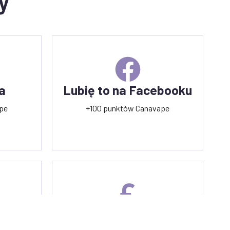
y
a
Lubię to na Facebooku
pe
+100 punktów Canavape
emu
Wydatki powyżej 100