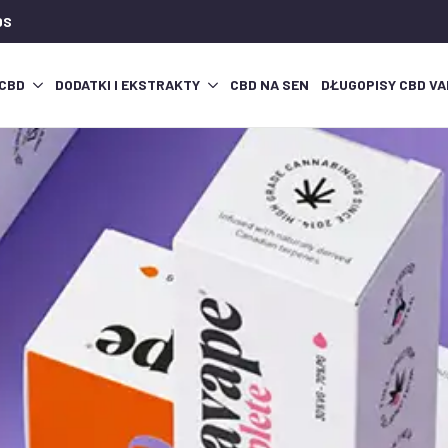
DS
 CBD
DODATKI I EKSTRAKTY
CBD NA SEN
DŁUGOPISY CBD VA