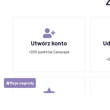
Utwórz konto
Ud
+200 punktów Canavape
+3
Moje nagrody
Sprawdź swój zakup
Zł