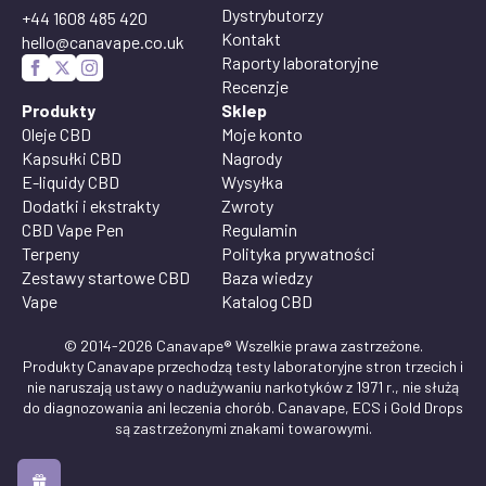
Dystrybutorzy
+44 1608 485 420
Kontakt
hello@canavape.co.uk
Raporty laboratoryjne
Recenzje
Produkty
Sklep
Oleje CBD
Moje konto
Kapsułki CBD
Nagrody
E-liquidy CBD
Wysyłka
Dodatki i ekstrakty
Zwroty
CBD Vape Pen
Regulamin
Terpeny
Polityka prywatności
Zestawy startowe CBD
Baza wiedzy
Vape
Katalog CBD
© 2014-2026 Canavape® Wszelkie prawa zastrzeżone.
Produkty Canavape przechodzą testy laboratoryjne stron trzecich i
nie naruszają ustawy o nadużywaniu narkotyków z 1971 r., nie służą
do diagnozowania ani leczenia chorób. Canavape, ECS i Gold Drops
są zastrzeżonymi znakami towarowymi.