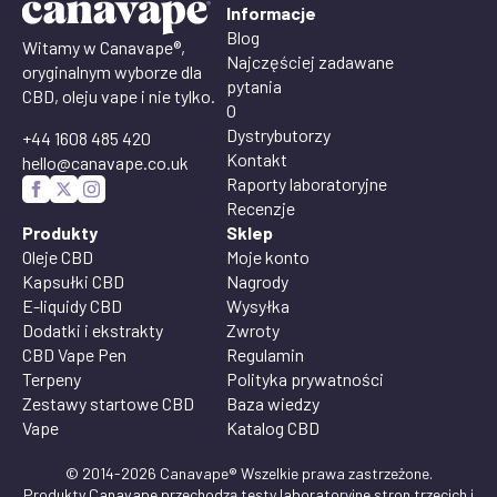
Informacje
Blog
Witamy w Canavape®,
Najczęściej zadawane
oryginalnym wyborze dla
pytania
CBD, oleju vape i nie tylko.
O
Dystrybutorzy
+44 1608 485 420
Kontakt
hello@canavape.co.uk
Raporty laboratoryjne
Recenzje
Produkty
Sklep
Oleje CBD
Moje konto
Kapsułki CBD
Nagrody
E-liquidy CBD
Wysyłka
Dodatki i ekstrakty
Zwroty
CBD Vape Pen
Regulamin
Terpeny
Polityka prywatności
Zestawy startowe CBD
Baza wiedzy
Vape
Katalog CBD
© 2014-2026 Canavape® Wszelkie prawa zastrzeżone.
Produkty Canavape przechodzą testy laboratoryjne stron trzecich i