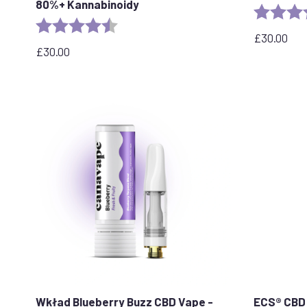
80%+ Kannabinoidy
Ocena:
Ocena:
4.6 out of 5 stars
£
30.00
£
30.00
Wkład Blueberry Buzz CBD Vape -
ECS® CBD 