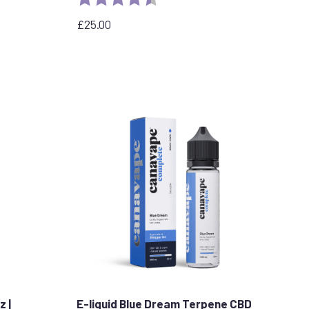
azdek
£
25.00
z |
E-liquid Blue Dream Terpene CBD