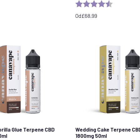
Ocena:
4,7 na 5 gwi
Od
£
68.99
orilla Glue Terpene CBD
Wedding Cake Terpene CBD
0ml
1800mg 50ml