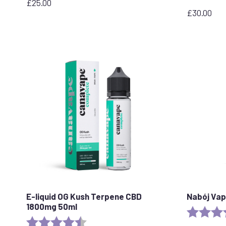
£
25.00
£
30.00
E-liquid OG Kush Terpene CBD
Nabój Vap
1800mg 50ml
Ocena:
Ocena:
4.6 out of 5 stars