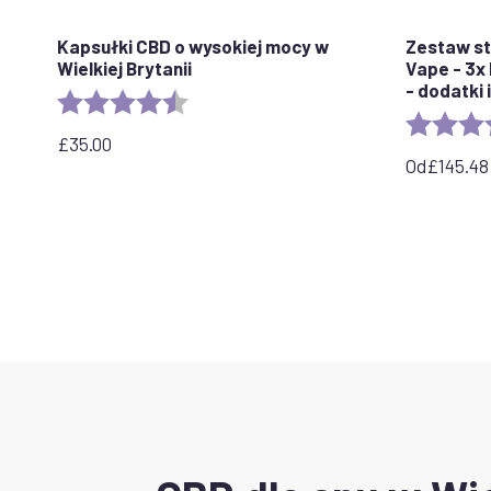
Kapsułki CBD o wysokiej mocy w
Zestaw st
Wielkiej Brytanii
Vape - 3x
- dodatki
Ocena:
4,8 na 5 gwiazdek
Ocena:
£
35.00
Od
£
145.48