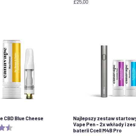
£
25.00
e CBD Blue Cheese
Najlepszy zestaw startow
Vape Pen - 2x wkłady i ze
4,5 na 5 gwiazdek
baterii Ccell M4B Pro