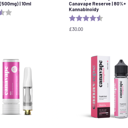
(500mg) | 10ml
Canavape Reserve | 80%+
Kannabinoidy
3.8 out of 5 stars
Ocena:
4.4 out of 5 
£
30.00