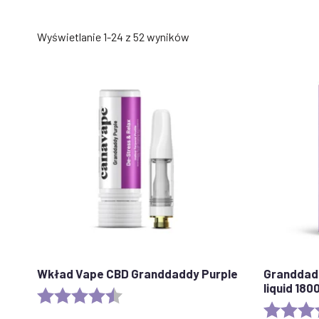
Posortowane
Wyświetlanie 1-24 z 52 wyników
według
popularności
Wkład Vape CBD Granddaddy Purple
Granddadd
liquid 18
Ocena:
4,5 na 5 gwiazdek
Ocena: