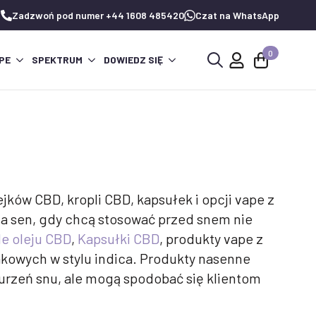
Zadzwoń pod numer +44 1608 485420
Czat na WhatsApp
0
PE
SPEKTRUM
DOWIEDZ SIĘ
Wyszukaj:
ków CBD, kropli CBD, kapsułek i opcji vape z
na sen, gdy chcą stosować przed snem nie
le oleju CBD
,
Kapsułki CBD
, produkty vape z
kowych w stylu indica. Produkty nasenne
burzeń snu, ale mogą spodobać się klientom