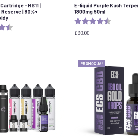
Cartridge - RS11 |
E-liquid Purple Kush Terp
 Reserve | 80%+
1800mg 50ml
oidy
Ocena:
4.6 out of 5 
4,7 na 5 gwiazdek
£
30.00
PROMOCJA!