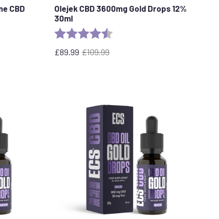
ene CBD
Olejek CBD 3600mg Gold Drops 12%
30ml
stars
Ocena:
4,7 na 5 gwiazdek
£
89.99
£
109.99
Pierwotna
Aktualna
cena
cena
wynosiła:
wynosi:
£109.99.
£89.99.