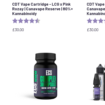
CDT Vape Cartridge - LCG x Pink
CDT Vape 
Rozay | Canavape Reserve | 80%+
Canavape
Kannabinoidy
Kannabin
Ocena:
4.6 out of 5 stars
Ocena:
£
30.00
£
30.00