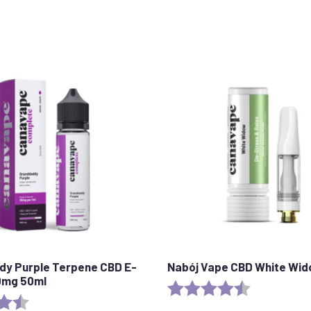
y Purple Terpene CBD E-
Nabój Vape CBD White Wi
00mg 50ml
Ocena:
4.6 out of 5 
4,8 na 5 gwiazdek