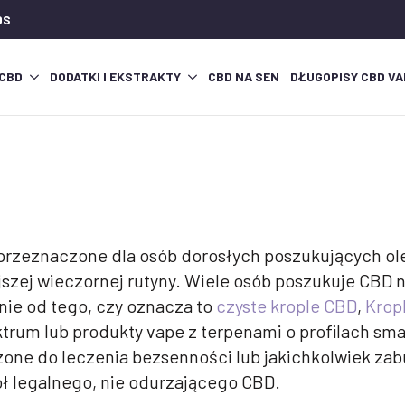
DS
 CBD
DODATKI I EKSTRAKTY
CBD NA SEN
DŁUGOPISY CBD VA
rzeznaczone dla osób dorosłych poszukujących olej
szej wieczornej rutyny. Wiele osób poszukuje CBD 
nie od tego, czy oznacza to
czyste krople CBD
,
Krop
rum lub produkty vape z terpenami o profilach sma
zone do leczenia bezsenności lub jakichkolwiek za
ł legalnego, nie odurzającego CBD.