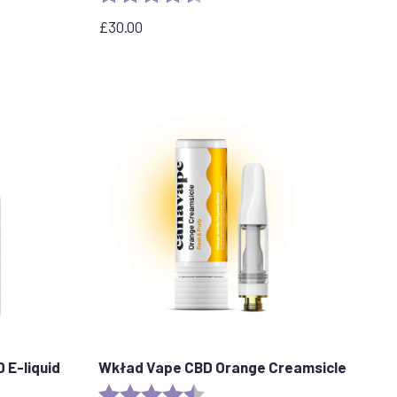
azdek
£
30.00
 E-liquid
Wkład Vape CBD Orange Creamsicle
Ocena:
4.2 out of 5 stars