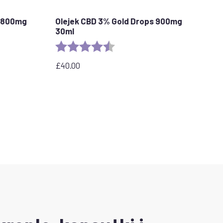
 1800mg
Olejek CBD 3% Gold Drops 900mg
30ml
stars
Ocena:
4,9 na 5 gwiazdek
£
40.00