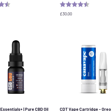
4,5 na 5 gwiazdek
Ocena:
4,8 na 5 gwi
£
30.00
Essentials+ | Pure CBD Oil
CDT Vape Cartridge - Oreo