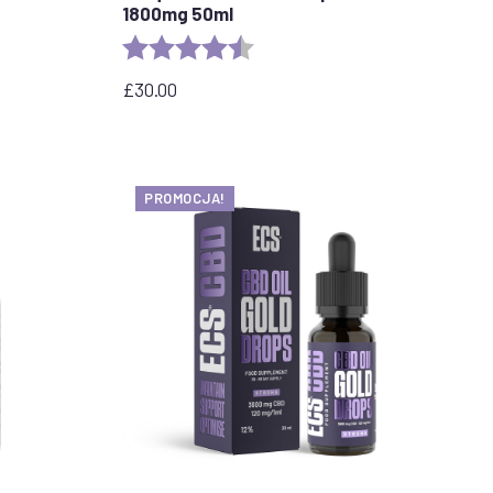
1800mg 50ml
Ocena:
4,8 na 5 gwiazdek
stars
£
30.00
PROMOCJA!