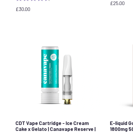
£
25.00
£
30.00
CDT Vape Cartridge - Ice Cream
E-liquid G
Cake x Gelato | Canavape Reserve |
1800mg 5