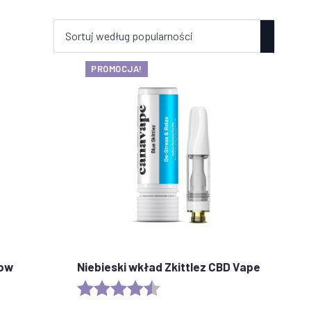
PROMOCJA!
dow
Niebieski wkład Zkittlez CBD Vape
stars
Ocena:
4.6 out of 5 stars