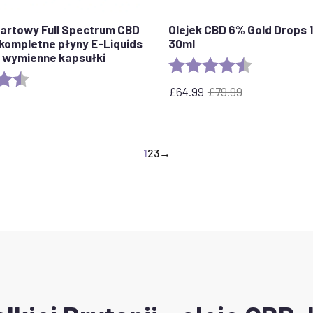
artowy Full Spectrum CBD
Olejek CBD 6% Gold Drops
 kompletne płyny E-Liquids
30ml
 i wymienne kapsułki
Ocena:
4.4 out of 5 
4,7 na 5 gwiazdek
£
64.99
£
79.99
Pierwotna
Aktualna
cena
cena
wynosiła:
wynosi:
79,99
£64.99.
1
2
3
→
funtów.