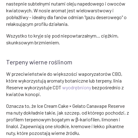
nastepnie subtelnymi nutami oleju napedowego i owoców
kwiatowych. W nosie aromat jest wielowarstwowy i
pobłażliwy - idealny dla fanów odmian "gazu deserowego" o
relaksującym profilu działania.
Wszystko to kryje się pod niepowtarzalnym... ciężkim,
skunksowym brzmieniem.
Terpeny wierne roślinom
W przeciwieństwie do większości waporyzatorów CBD,
które wykorzystują aromaty botaniczne lub terpeny, linia
Reserve wykorzystuje CDT
wyodrębniony
bezpośrednio z
kwiatów konopi.
Oznacza to, że Ice Cream Cake × Gelato Canavape Reserve
ma nuty dokładnie takie, jak szczep, od którego pochodzi, z
profilem terpenowym bogatym w β-kariofilen, limonen i
linalol. Zapewniają one słodkie, kremowe i lekko pikantne
nuty, które pozostają wierne źródłu.