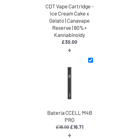
CDT Vape Cartridge -
Ice Cream Cake x
Gelato | Canavape
Reserve | 80%+
Kannabinoidy
£
30.00
+
Bateria CCELL M4B
PRO
Pierwotna
Aktualna
£
18.99
£
16.71
+
cena
cena