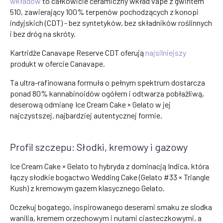
wkładów
to całkowicie ceramiczny wkład vape z gwintem
510, zawierający 100% terpenów pochodzących z konopi
indyjskich (CDT) - bez syntetyków, bez składników roślinnych
i bez dróg na skróty.
Kartridże Canavape Reserve CDT oferują
najsilniejszy
produkt w ofercie Canavape.
Ta ultra-rafinowana formuła o pełnym spektrum dostarcza
ponad 80% kannabinoidów ogółem i odtwarza pobłażliwą,
deserową odmianę Ice Cream Cake × Gelato w jej
najczystszej, najbardziej autentycznej formie.
Profil szczepu: Słodki, kremowy i gazowy
Ice Cream Cake × Gelato to hybryda z dominacją Indica, która
łączy słodkie bogactwo Wedding Cake (Gelato #33 × Triangle
Kush) z kremowym gazem klasycznego Gelato.
Oczekuj bogatego, inspirowanego deserami smaku ze slodka
wanilia, kremem orzechowym i nutami ciasteczkowymi, a