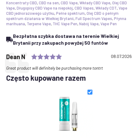
Cake
Koncentraty CBD
,
CBD na sen
,
CBD Vape
,
Wkłady CBD Vape
,
Olej CBD
x
Vape
,
Długopisy CBD Vape na niepokój
,
CBD Vapes
,
Wkłady CDT
,
Vape
Gelato
CBD jednorazowego użytku
,
Pełne spektrum
,
Olej CBD o pełnym
|
spektrum działania w Wielkiej Brytanii
,
Full Spectrum Vapes
,
Płynna
Canavape
marihuana
,
Terpene Vape
,
THC Vape Pen
,
Nabój Vape
,
Vape Pen
Reserve
|
Bezpłatna szybka dostawa na terenie Wielkiej
80%+
Cannabinoids
Brytanii przy zakupach powyżej 50 funtów
Rating: 5.0 out of 5 stars
Testimonial
Author:
Dean N
Date:
08.07.2026
Text:
Great product will definitely be purchasing more tontrt
Często kupowane razem