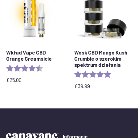
Wkład Vape CBD
Wosk CBD Mango Kush
Orange Creamsicle
Crumble o szerokim
spektrum działania
Rating:
4.2 out of 5 stars
Rating:
5.0 out of 5 
£
25.00
£
39.99
Informacje