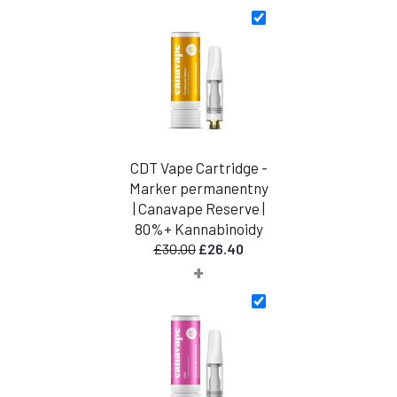
wynosiła:
wynosi:
£18.99.
£16.71.
CDT Vape Cartridge -
Marker permanentny
| Canavape Reserve |
80%+ Kannabinoidy
Pierwotna
Aktualna
£
30.00
£
26.40
+
cena
cena
wynosiła:
wynosi:
£30.00.
£26.40.