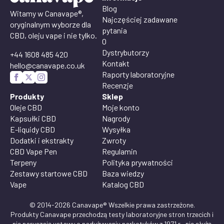
Blog
Witamy w Canavape®,
Najczęściej zadawane
oryginalnym wyborze dla
pytania
CBD, oleju vape i nie tylko.
O
Dystrybutorzy
+44 1608 485 420
Kontakt
hello@canavape.co.uk
Raporty laboratoryjne
Recenzje
Produkty
Sklep
Oleje CBD
Moje konto
Kapsułki CBD
Nagrody
E-liquidy CBD
Wysyłka
Dodatki i ekstrakty
Zwroty
CBD Vape Pen
Regulamin
Terpeny
Polityka prywatności
Zestawy startowe CBD
Baza wiedzy
Vape
Katalog CBD
© 2014-2026 Canavape® Wszelkie prawa zastrzeżone.
Produkty Canavape przechodzą testy laboratoryjne stron trzecich i
nie naruszają ustawy o nadużywaniu narkotyków z 1971 r., nie służą