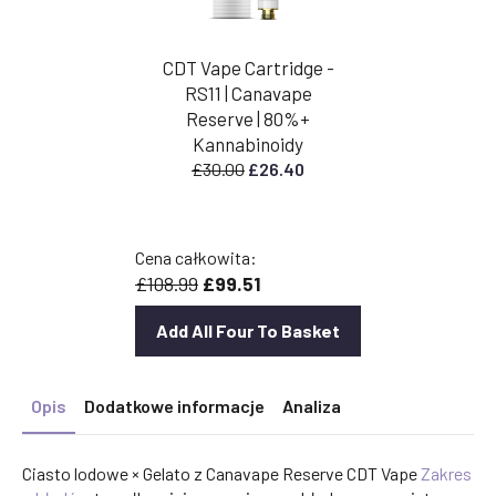
CDT Vape Cartridge -
RS11 | Canavape
Reserve | 80%+
Kannabinoidy
Pierwotna
Aktualna
£
30.00
£
26.40
cena
cena
wynosiła:
wynosi:
£30.00.
£26.40.
Cena całkowita:
£108.99
£99.51
Add All Four To Basket
Opis
Dodatkowe informacje
Analiza
Ciasto lodowe × Gelato z Canavape Reserve CDT Vape
Zakres