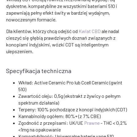
dyskretne, kompatybilne ze wszystkimi bateriami 510 i
zapewniają pełny efekt świty w bardziej wydajnym,
nowoczesnym formacie.
Dla klientów, którzy chcą odejść od
Kwiat CBD
ale nadal
cieszyć się głębią prawdziwych doznań związanych z
konopiami indyjskimi, wózki CDT są inteligentnym
ulepszeniem.
Specyfikacja techniczna
Wkład: Active Ceramic Pro lub Ccell Ceramic (gwint
510)
Zawartość oleju: 0,5g (ekstrakt z żywicy o pełnym
spektrum działania)
Terpeny: 100% pochodzące z konopi indyjskich (CDT)
Kannabinoidy ogółem: 80%+ (z 7% CBE)
Zgodność z przepisami: UK/UE
Prawne
- THC < 0,2%
<1mg na opakowanie
Kompatybilność: Uniwersalne baterie vape 510