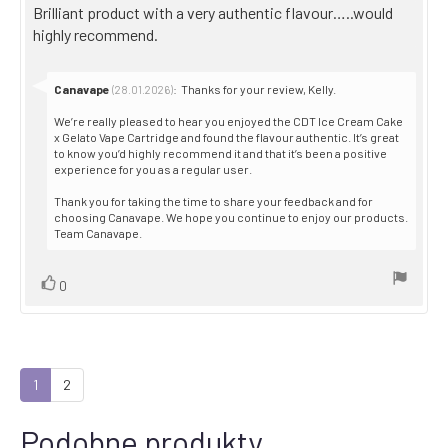
Review
Brilliant product with a very authentic flavour…..would
5
stars
text:
highly recommend.
Reply
Canavape
:
Thanks for your review, Kelly.
(28.01.2026)
from:
We’re really pleased to hear you enjoyed the CDT Ice Cream Cake
x Gelato Vape Cartridge and found the flavour authentic. It’s great
to know you’d highly recommend it and that it’s been a positive
experience for you as a regular user.
Thank you for taking the time to share your feedback and for
choosing Canavape. We hope you continue to enjoy our products.
Team Canavape.
Vote
vote(s)
0
up
1
2
Podobne produkty