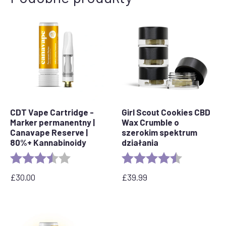
CDT Vape Cartridge -
Girl Scout Cookies CBD
Marker permanentny |
Wax Crumble o
Canavape Reserve |
szerokim spektrum
80%+ Kannabinoidy
działania
Rating:
3.7 out of 5 stars
Rating:
4.6 out of 5 
£
30.00
£
39.99