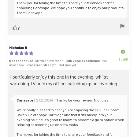
Thank you for taking the time to share your feedback and for
choosing Canavape. We hope you continue to enjoy our products.
Team Canavape.
Vote
vote(s)
0
up
Review
Nicholas B
Review
author:
date:
Verified
Review
rating:
BUYER
Reason for use
: Stress or low mood
CBD vape experience
: I’ve
5.0
Purch
used a few
Preferred strength
: Not sure yet
out
date:
of
Review
I particularly enjoy this one in the evening, whilst
5
stars
text:
watching TV or in my office, catching up on invoicing.
Reply
Canavape
:
Thanks for your review, Nicholas.
(12.02.2026)
from:
We’re really pleased to hear you’re enjoying the CDT Ice Cream
Cake x Gelato Vape Cartridge and that it fits nicely into your
evening routine. It’s great to know it’s become a go to option when
relaxing or catching up on a few tasks.
Thank you for taking the time to share your feedback and for