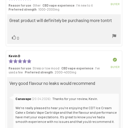
rating:
BUYER
Reason for use
: Other
CBD vape experience
: I’m new to it
5.0
Purch
Preferred strength
: 1000–2000mg
out
date:
of
Review
Great product will definitely be purchasing more tontrt
5
stars
text:
Vote
vote(s)
0
up
Review
Kevin D
Review
author:
date:
Verified
Review
rating:
BUYER
Reason for use
: Stress or low mood
CBD vape experience
: I’ve
5.0
Purch
used a few
Preferred strength
: 2000–4000mg
out
date:
of
Review
Very good flavour no leaks would recommend
5
stars
text:
Reply
Canavape
:
Thanks for your review, Kevin.
(20.04.2026)
from:
We’re really pleased to hear you’re enjoying the CDT Ice Cream
Cake x Gelato Vape Cartridge and that the flavour and performance
have met your expectations. It’s great to know you’ve had a
smooth experience with no issues and that you’d recommend it.