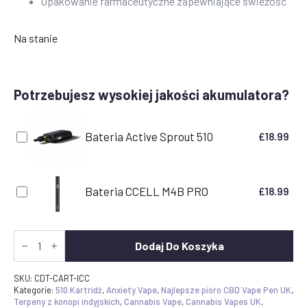
Opakowanie farmaceutyczne zapewniające świeżość
Na stanie
Potrzebujesz wysokiej jakości akumulatora?
Bateria Active Sprout 510
£
18.99
Bateria CCELL M4B PRO
£
18.99
Ilość
CDT
Dodaj Do Koszyka
Vape
Cartridge
-
SKU:
CDT-CART-ICC
Ice
Kategorie:
510 Kartridż
,
Anxiety Vape
,
Najlepsze pióro CBD Vape Pen UK
,
Cream
Terpeny z konopi indyjskich
,
Cannabis Vape
,
Cannabis Vapes UK
,