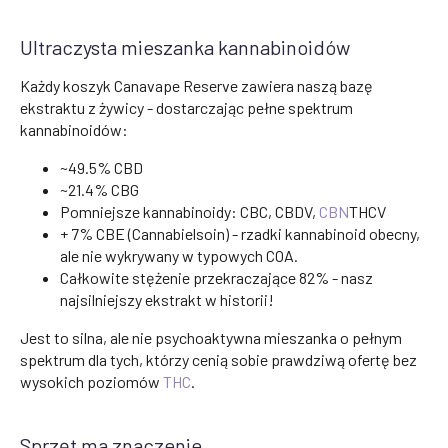
Ultraczysta mieszanka kannabinoidów
Każdy koszyk Canavape Reserve zawiera naszą bazę
ekstraktu z żywicy - dostarczając pełne spektrum
kannabinoidów:
~49.5% CBD
~21.4% CBG
Pomniejsze kannabinoidy: CBC, CBDV,
CBN
THCV
+ 7% CBE (Cannabielsoin) - rzadki kannabinoid obecny,
ale nie wykrywany w typowych COA.
Całkowite stężenie przekraczające 82% - nasz
najsilniejszy ekstrakt w historii!
Jest to silna, ale nie psychoaktywna mieszanka o pełnym
spektrum dla tych, którzy cenią sobie prawdziwą ofertę bez
wysokich poziomów
THC
.
Sprzęt ma znaczenie