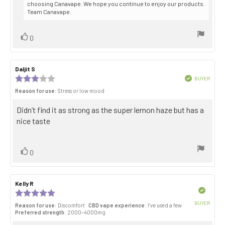
choosing Canavape. We hope you continue to enjoy our products.
Team Canavape.
Vote
vote(s)
0
up
Review
Daljit S
Review
author:
date:
Review
Verified
BUYER
Purch
rating:
Reason for use
: Stress or low mood
date:
3.0
out
Review
Didn’t find it as strong as the super lemon haze but has a
of
5
text:
nice taste
stars
Vote
vote(s)
0
up
Review
Kelly R
Review
author:
date:
Verified
Review
rating:
BUYER
Reason for use
: Discomfort
CBD vape experience
: I’ve used a few
5.0
Purch
Preferred strength
: 2000–4000mg
out
date:
of