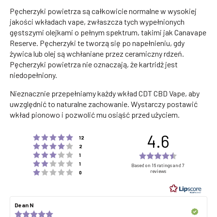
Pęcherzyki powietrza są całkowicie normalne w wysokiej
jakości wkładach vape, zwłaszcza tych wypełnionych
gęstszymi olejkami o pełnym spektrum, takimi jak Canavape
Reserve. Pęcherzyki te tworzą się po napełnieniu, gdy
żywica lub olej są wchłaniane przez ceramiczny rdzeń.
Pęcherzyki powietrza nie oznaczają, że kartridż jest
niedopełniony.
Nieznacznie przepełniamy każdy wkład CDT CBD Vape, aby
uwzględnić to naturalne zachowanie. Wystarczy postawić
wkład pionowo i pozwolić mu osiąść przed użyciem.
4.6
Rating 5 out of 5 stars
votes
12
Rating 4 out of 5 stars
votes
2
Rating 3 out of 5 stars
Rating
votes
1
Rating 2 out of 5 stars
votes
4.6
1
Based on 16 ratings and 7
Rating 1 out of 5 stars
reviews
votes
0
out
of
5
Review
Dean N
Review
stars
author:
date:
Verified
Review