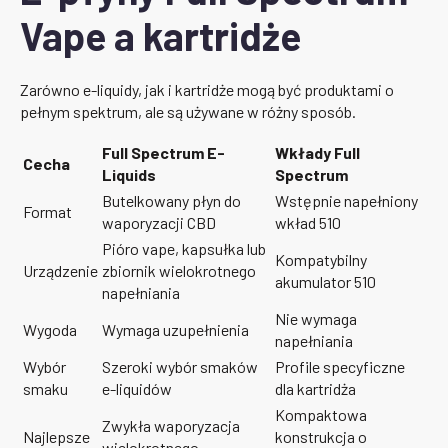
Vape a kartridże
Zarówno e-liquidy, jak i kartridże mogą być produktami o
pełnym spektrum, ale są używane w różny sposób.
Full Spectrum E-
Wkłady Full
Cecha
Liquids
Spectrum
Butelkowany płyn do
Wstępnie napełniony
Format
waporyzacji CBD
wkład 510
Pióro vape, kapsułka lub
Kompatybilny
Urządzenie
zbiornik wielokrotnego
akumulator 510
napełniania
Nie wymaga
Wygoda
Wymaga uzupełnienia
napełniania
Wybór
Szeroki wybór smaków
Profile specyficzne
smaku
e-liquidów
dla kartridża
Kompaktowa
Zwykła waporyzacja
Najlepsze
konstrukcja o
wielokrotnego