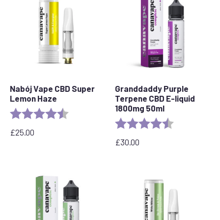
GBP
do
45,00
GBP
Nabój Vape CBD Super
Granddaddy Purple
Lemon Haze
Terpene CBD E-liquid
1800mg 50ml
Ocena:
4.6 out of 5 stars
Ocena:
4,8 na 5 gwia
£
25.00
£
30.00