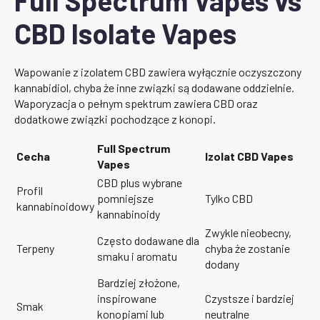
Full Spectrum Vapes vs
CBD Isolate Vapes
Wapowanie z izolatem CBD zawiera wyłącznie oczyszczony
kannabidiol, chyba że inne związki są dodawane oddzielnie.
Waporyzacja o pełnym spektrum zawiera CBD oraz
dodatkowe związki pochodzące z konopi.
Full Spectrum
Cecha
Izolat CBD Vapes
Vapes
CBD plus wybrane
Profil
pomniejsze
Tylko CBD
kannabinoidowy
kannabinoidy
Zwykle nieobecny,
Często dodawane dla
Terpeny
chyba że zostanie
smaku i aromatu
dodany
Bardziej złożone,
inspirowane
Czystsze i bardziej
Smak
konopiami lub
neutralne