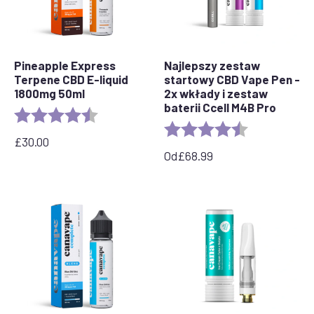
Pineapple Express
Najlepszy zestaw
Terpene CBD E-liquid
startowy CBD Vape Pen -
1800mg 50ml
2x wkłady i zestaw
baterii Ccell M4B Pro
Ocena:
4,8 na 5 gwiazdek
Ocena:
4,7 na 5 gwia
£
30.00
Od
£
68.99