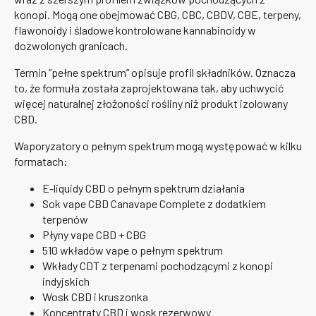
konopi. Mogą one obejmować CBG, CBC, CBDV, CBE, terpeny,
flawonoidy i śladowe kontrolowane kannabinoidy w
dozwolonych granicach.
Termin “pełne spektrum” opisuje profil składników. Oznacza
to, że formuła została zaprojektowana tak, aby uchwycić
więcej naturalnej złożoności rośliny niż produkt izolowany
CBD.
Waporyzatory o pełnym spektrum mogą występować w kilku
formatach:
E-liquidy CBD o pełnym spektrum działania
Sok vape CBD Canavape Complete z dodatkiem
terpenów
Płyny vape CBD + CBG
510 wkładów vape o pełnym spektrum
Wkłady CDT z terpenami pochodzącymi z konopi
indyjskich
Wosk CBD i kruszonka
Koncentraty CBD i wosk rezerwowy