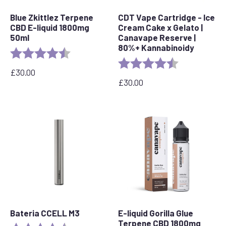
Blue Zkittlez Terpene
CDT Vape Cartridge - Ice
CBD E-liquid 1800mg
Cream Cake x Gelato |
50ml
Canavape Reserve |
80%+ Kannabinoidy
Ocena:
4,7 na 5 gwiazdek
Ocena:
4.6 out of 5 s
£
30.00
£
30.00
Bateria CCELL M3
E-liquid Gorilla Glue
Terpene CBD 1800mg