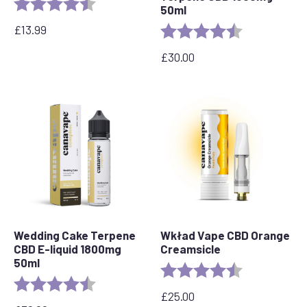
Ocena:
4,7 na 5 gwiazdek
50ml
£
13.99
Ocena:
4,5 na 5 gwia
£
30.00
Wedding Cake Terpene
Wkład Vape CBD Orange
CBD E-liquid 1800mg
Creamsicle
50ml
Ocena:
4.2 out of 5 s
Ocena:
4,8 na 5 gwiazdek
£
25.00