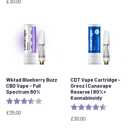
£
30.00
Wkład Blueberry Buzz
CDT Vape Cartridge -
CBD Vape - Full
Oreoz | Canavape
Spectrum 80%
Reserve | 80%+
Kannabinoidy
Ocena:
3.6 out of 5 stars
Ocena:
4.4 out of 5 s
£
25.00
£
30.00