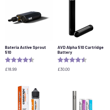
Bateria Active Sprout
AVD Alpha 510 Cartridge
510
Battery
Ocena:
4.6 out of 5 stars
Ocena:
4,7 na 5 gwia
£
18.99
£
30.00