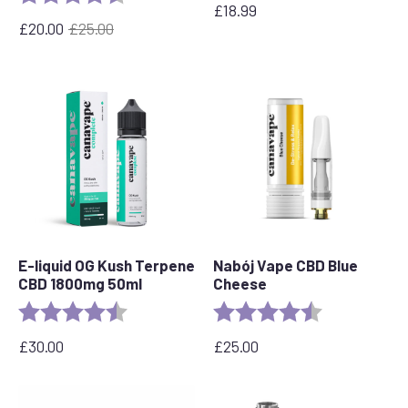
£
18.99
£
20.00
£
25.00
Pierwotna
Aktualna
cena
cena
wynosiła:
wynosi:
£25.00.
£20.00.
E-liquid OG Kush Terpene
Nabój Vape CBD Blue
CBD 1800mg 50ml
Cheese
Ocena:
4.6 out of 5 stars
Ocena:
4,5 na 5 gwia
£
30.00
£
25.00