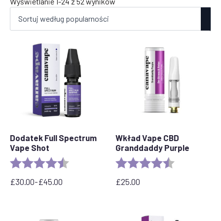
Posortowane
Wyświetlanie 1-24 z 52 wyników
według
popularności
Dodatek Full Spectrum
Wkład Vape CBD
Vape Shot
Granddaddy Purple
Ocena:
4.6 out of 5 stars
Ocena:
4,5 na 5 gwia
£
30.00
-
£
45.00
£
25.00
Zakres
cen:
od
30,00