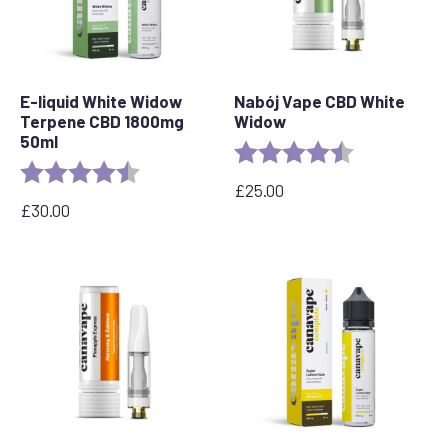
E-liquid White Widow
Nabój Vape CBD White
Terpene CBD 1800mg
Widow
50ml
Ocena:
4.6 out of 5 s
Ocena:
4,7 na 5 gwiazdek
£
25.00
£
30.00