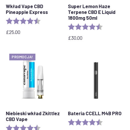
Wkład Vape CBD
Super Lemon Haze
Pineapple Express
Terpene CBD E Liquid
1800mg 50ml
Ocena:
4.6 out of 5 stars
Ocena:
4,7 na 5 gwia
£
25.00
£
30.00
PROMOCJA!
Niebieski wkład Zkittlez
Bateria CCELL M4B PRO
CBD Vape
Ocena:
4.6 out of 5 s
Ocena:
4.6 out of 5 stars